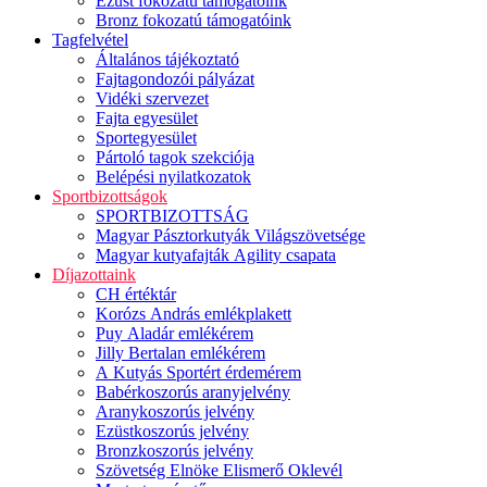
Ezüst fokozatú támogatóink
Bronz fokozatú támogatóink
Tagfelvétel
Általános tájékoztató
Fajtagondozói pályázat
Vidéki szervezet
Fajta egyesület
Sportegyesület
Pártoló tagok szekciója
Belépési nyilatkozatok
Sportbizottságok
SPORTBIZOTTSÁG
Magyar Pásztorkutyák Világszövetsége
Magyar kutyafajták Agility csapata
Díjazottaink
CH értéktár
Korózs András emlékplakett
Puy Aladár emlékérem
Jilly Bertalan emlékérem
A Kutyás Sportért érdemérem
Babérkoszorús aranyjelvény
Aranykoszorús jelvény
Ezüstkoszorús jelvény
Bronzkoszorús jelvény
Szövetség Elnöke Elismerő Oklevél