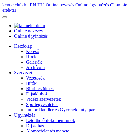
kennelclub.hu
EN
HU
Online nevezés
Online ügyintézés
Champion
értéktár
Online nevezés
Online ügyintézés
Kezdőlap
Kereső
Hírek
Galériák
Archívum
Szervezet
Vezetőség
Bírók
Bírói testületek
Fajtaklubok
Vidéki szervezetek
Sportegyesületek
Junior Handler és Gyermek kutyapár
Ügyintézés
Letölthető dokumentumok
Díjszabás
Alombejelentés menete