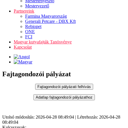
Mestertenyésztő
Mestervezető
Partnereink
Farmina Magyarország
Generali Petcare - DBX Kft
Rebiopet
ONE
FCI
Magyar kutyafajták Tanösvénye
Kapcsolat
Fajtagondozói pályázat
Utolsó módosítás: 2026-04-28 08:49:04 | Létrehozás: 2026-04-28
08:49:04
Kulcsszavak: