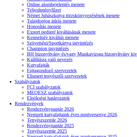
Online alombejelentés menete
Teljesítményfűzet
Német Juhászkutya törzskönyvezésének menete
Tulajdonjog átírás menete
Honosítás menete
Export pedigré kiváltásának menete
Kennelnév kiváltás menete
Szövetségi/Sportkártya ügyintézés
Champion ügyintézés
BH bizonyítvány és/vagy Munkavizsga bizonyítvány kiv
Kiállításra való nevezés
Kutyafajták
Fajtagondozó szervezetek
Elismert tenyésztői szervezetek
Szabályzatok
FCI szabályzatok
MEOESZ szabályzatok
Elnökségi határozatok
Rendezvények
Rendezvénynaptár 2026
Nemzeti kutyafajtaink éves pontversenye 2026
Tenyészszemle 2026
Rendezvénynaptár 2025
Tenyészszemle 2025
Nemzeti kutyafajtaink éves pontversenye 2025