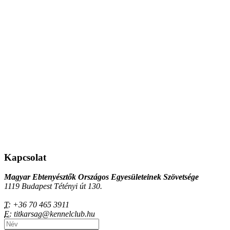
Kapcsolat
Magyar Ebtenyésztők Országos Egyesületeinek Szövetsége
1119 Budapest Tétényi út 130.
T:
+36 70 465 3911
E:
titkarsag@kennelclub.hu