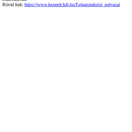
Rövid link:
https://www.kennelclub.hu/Fajtagondozoi_palyazat