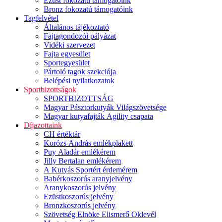
Ezüst fokozatú támogatóink
Bronz fokozatú támogatóink
Tagfelvétel
Általános tájékoztató
Fajtagondozói pályázat
Vidéki szervezet
Fajta egyesület
Sportegyesület
Pártoló tagok szekciója
Belépési nyilatkozatok
Sportbizottságok
SPORTBIZOTTSÁG
Magyar Pásztorkutyák Világszövetsége
Magyar kutyafajták Agility csapata
Díjazottaink
CH értéktár
Korózs András emlékplakett
Puy Aladár emlékérem
Jilly Bertalan emlékérem
A Kutyás Sportért érdemérem
Babérkoszorús aranyjelvény
Aranykoszorús jelvény
Ezüstkoszorús jelvény
Bronzkoszorús jelvény
Szövetség Elnöke Elismerő Oklevél