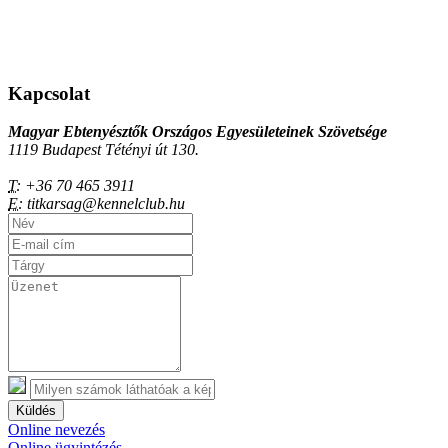
Kapcsolat
Magyar Ebtenyésztők Országos Egyesületeinek Szövetsége
1119 Budapest Tétényi út 130.
T:
+36 70 465 3911
E:
titkarsag@kennelclub.hu
Küldés
Online nevezés
Online ügyintézés