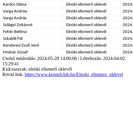
Kardos Diána
Elnöki elismerő oklevél
2024
Varga Andrea
Elnöki elismerő oklevél
2024
Varga András
Elnöki elismerő oklevél
2024
Szilágyi Zoltánné
Elnöki elismerő oklevél
2024
Fehér Bettina
Elnöki elismerő oklevél
2024
Szkablé Pál
Elnöki elismerő oklevél
2024
Kenderesi Zsolt Jenő
Elnöki elismerő oklevél
2024
Molnár József
Elnöki elismerő oklevél
2024
Utolsó módosítás: 2024-05-28 14:06:06 | Létrehozás: 2024-04-02
15:29:41
Kulcsszavak: elnöki elismerő oklevél
Rövid link:
https://www.kennelclub.hu/Elnoki_elismero_oklevel