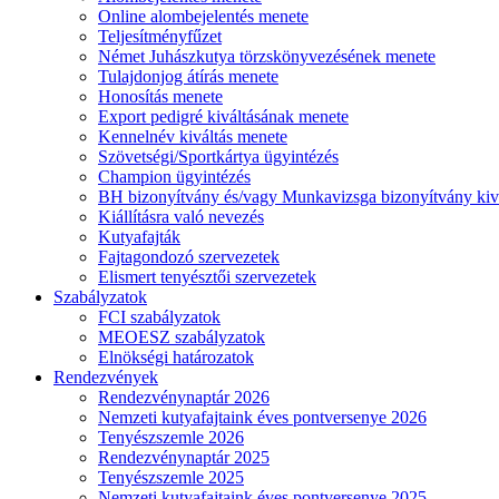
Online alombejelentés menete
Teljesítményfűzet
Német Juhászkutya törzskönyvezésének menete
Tulajdonjog átírás menete
Honosítás menete
Export pedigré kiváltásának menete
Kennelnév kiváltás menete
Szövetségi/Sportkártya ügyintézés
Champion ügyintézés
BH bizonyítvány és/vagy Munkavizsga bizonyítvány kiv
Kiállításra való nevezés
Kutyafajták
Fajtagondozó szervezetek
Elismert tenyésztői szervezetek
Szabályzatok
FCI szabályzatok
MEOESZ szabályzatok
Elnökségi határozatok
Rendezvények
Rendezvénynaptár 2026
Nemzeti kutyafajtaink éves pontversenye 2026
Tenyészszemle 2026
Rendezvénynaptár 2025
Tenyészszemle 2025
Nemzeti kutyafajtaink éves pontversenye 2025