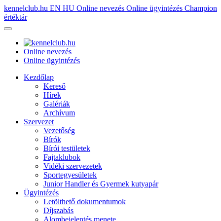
kennelclub.hu
EN
HU
Online nevezés
Online ügyintézés
Champion
értéktár
Online nevezés
Online ügyintézés
Kezdőlap
Kereső
Hírek
Galériák
Archívum
Szervezet
Vezetőség
Bírók
Bírói testületek
Fajtaklubok
Vidéki szervezetek
Sportegyesületek
Junior Handler és Gyermek kutyapár
Ügyintézés
Letölthető dokumentumok
Díjszabás
Alombejelentés menete