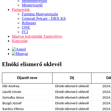
Mestertenyésztő
Mestervezető
Partnereink
Farmina Magyarország
Generali Petcare - DBX Kft
Rebiopet
ONE
FCI
Magyar kutyafajták Tanösvénye
Kapcsolat
Elnöki elismerő oklevél
Díjazott neve
Díj
Dá
Dér Andrea
Elnöki elismerő oklevél
2024
László István
Elnöki elismerő oklevél
2024
Szmolka János
Elnöki elismerő oklevél
2024
Buzgó József
Elnöki elismerő oklevél
2024
Kardos Vilmos
Elnöki elismerő oklevél
2024