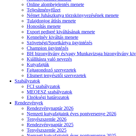
Online alombejelentés menete
Teljesítményfűzet
Német Juhászkutya törzskönyvezésének menete
Tulajdonjog átírás menete
Honosítás menete
Export pedigré kiváltásának menete
Kennelnév kiváltás menete
Szövetségi/Sportkártya ügyintézés
Champion ügyintézés
BH bizonyítvány és/vagy Munkavizsga bizonyítvány kiv
Kiállításra való nevezés
Kutyafajták
Fajtagondozó szervezetek
Elismert tenyésztői szervezetek
Szabályzatok
FCI szabályzatok
MEOESZ szabályzatok
Elnökségi határozatok
Rendezvények
Rendezvénynaptár 2026
Nemzeti kutyafajtaink éves pontversenye 2026
Tenyészszemle 2026
Rendezvénynaptár 2025
Tenyészszemle 2025
Nemzeti kutyafajtaink éves pontversenye 2025