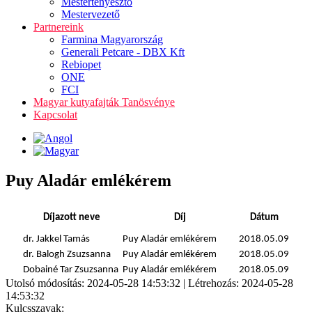
Mestertenyésztő
Mestervezető
Partnereink
Farmina Magyarország
Generali Petcare - DBX Kft
Rebiopet
ONE
FCI
Magyar kutyafajták Tanösvénye
Kapcsolat
Puy Aladár emlékérem
Díjazott neve
Díj
Dátum
dr. Jakkel Tamás
Puy Aladár emlékérem
2018.05.09
dr. Balogh Zsuzsanna
Puy Aladár emlékérem
2018.05.09
Dobainé Tar Zsuzsanna
Puy Aladár emlékérem
2018.05.09
Utolsó módosítás: 2024-05-28 14:53:32 | Létrehozás: 2024-05-28
14:53:32
Kulcsszavak: