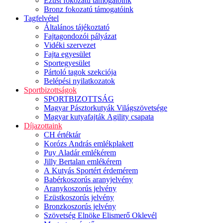
Ezüst fokozatú támogatóink
Bronz fokozatú támogatóink
Tagfelvétel
Általános tájékoztató
Fajtagondozói pályázat
Vidéki szervezet
Fajta egyesület
Sportegyesület
Pártoló tagok szekciója
Belépési nyilatkozatok
Sportbizottságok
SPORTBIZOTTSÁG
Magyar Pásztorkutyák Világszövetsége
Magyar kutyafajták Agility csapata
Díjazottaink
CH értéktár
Korózs András emlékplakett
Puy Aladár emlékérem
Jilly Bertalan emlékérem
A Kutyás Sportért érdemérem
Babérkoszorús aranyjelvény
Aranykoszorús jelvény
Ezüstkoszorús jelvény
Bronzkoszorús jelvény
Szövetség Elnöke Elismerő Oklevél