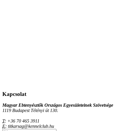
Kapcsolat
Magyar Ebtenyésztők Országos Egyesületeinek Szövetsége
1119 Budapest Tétényi út 130.
T:
+36 70 465 3911
E:
titkarsag@kennelclub.hu