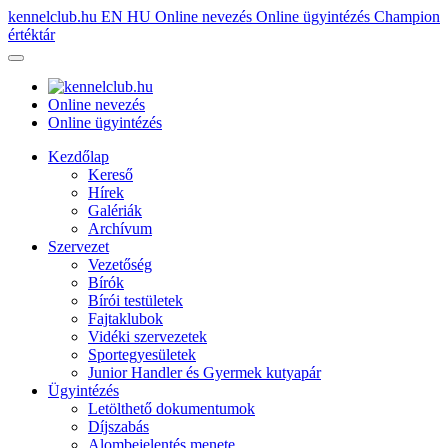
kennelclub.hu
EN
HU
Online nevezés
Online ügyintézés
Champion
értéktár
Online nevezés
Online ügyintézés
Kezdőlap
Kereső
Hírek
Galériák
Archívum
Szervezet
Vezetőség
Bírók
Bírói testületek
Fajtaklubok
Vidéki szervezetek
Sportegyesületek
Junior Handler és Gyermek kutyapár
Ügyintézés
Letölthető dokumentumok
Díjszabás
Alombejelentés menete