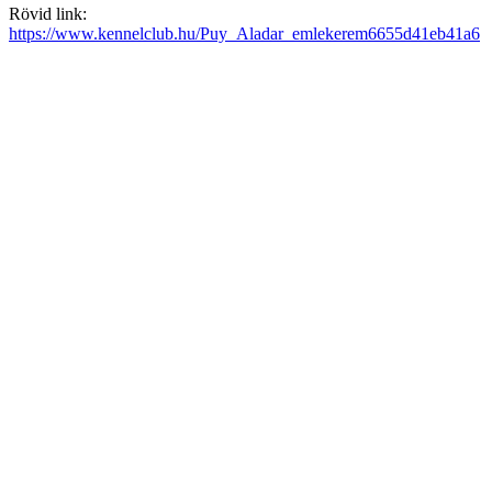
Rövid link:
https://www.kennelclub.hu/Puy_Aladar_emlekerem6655d41eb41a6