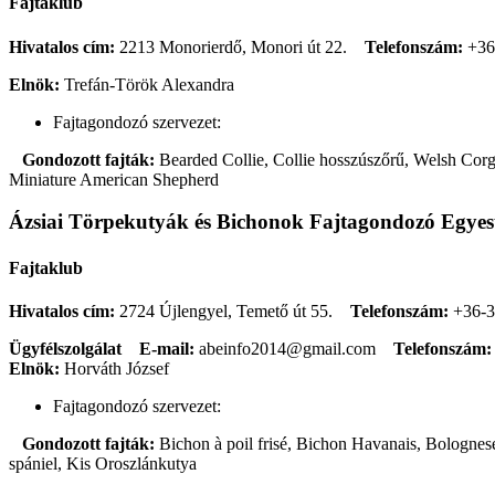
Fajtaklub
Hivatalos cím:
2213 Monorierdő, Monori út 22.
Telefonszám:
+36
Elnök:
Trefán-Török Alexandra
Fajtagondozó szervezet:
Gondozott fajták:
Bearded Collie, Collie hosszúszőrű, Welsh Corgi
Miniature American Shepherd
Ázsiai Törpekutyák és Bichonok Fajtagondozó Egyes
Fajtaklub
Hivatalos cím:
2724 Újlengyel, Temető út 55.
Telefonszám:
+36-3
Ügyfélszolgálat
E-mail:
abeinfo2014@gmail.com
Telefonszám:
Elnök:
Horváth József
Fajtagondozó szervezet:
Gondozott fajták:
Bichon à poil frisé, Bichon Havanais, Bolognese
spániel, Kis Oroszlánkutya