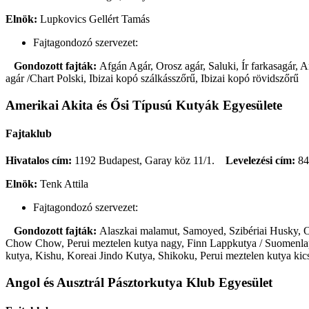
Elnök:
Lupkovics Gellért Tamás
Fajtagondozó szervezet:
Gondozott fajták:
Afgán Agár, Orosz agár, Saluki, Ír farkasagár,
agár /Chart Polski, Ibizai kopó szálkásszőrű, Ibizai kopó rövidszőrű
Amerikai Akita és Ősi Típusú Kutyák Egyesülete
Fajtaklub
Hivatalos cím:
1192 Budapest, Garay köz 11/1.
Levelezési cím:
84
Elnök:
Tenk Attila
Fajtagondozó szervezet:
Gondozott fajták:
Alaszkai malamut, Samoyed, Szibériai Husky, Oro
Chow Chow, Perui meztelen kutya nagy, Finn Lappkutya / Suomenlapin
kutya, Kishu, Koreai Jindo Kutya, Shikoku, Perui meztelen kutya kic
Angol és Ausztrál Pásztorkutya Klub Egyesület