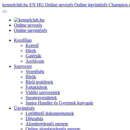
kennelclub.hu
EN
HU
Online nevezés
Online ügyintézés
Champion é
Online nevezés
Online ügyintézés
Kezdőlap
Kereső
Hírek
Galériák
Archívum
Szervezet
Vezetőség
Bírók
Bírói testületek
Fajtaklubok
Vidéki szervezetek
Sportegyesületek
Junior Handler és Gyermek kutyapár
Ügyintézés
Letölthető dokumentumok
Díjszabás
Alombejelentés menete
Online alombejelentés menete