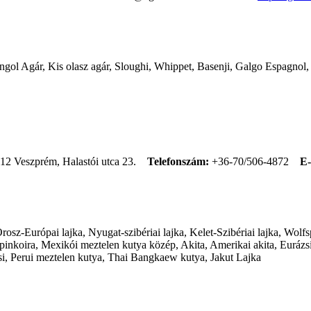
 Angol Agár, Kis olasz agár, Sloughi, Whippet, Basenji, Galgo Espagno
12 Veszprém, Halastói utca 23.
Telefonszám:
+36-70/506-4872
E-
sz-Európai lajka, Nyugat-szibériai lajka, Kelet-Szibériai lajka, Wolfsp
koira, Mexikói meztelen kutya közép, Akita, Amerikai akita, Eurázsi
si, Perui meztelen kutya, Thai Bangkaew kutya, Jakut Lajka