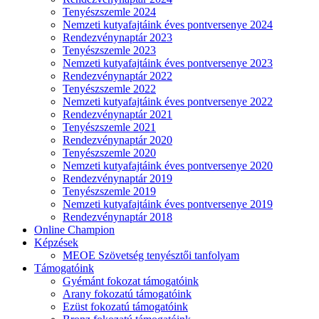
Tenyészszemle 2024
Nemzeti kutyafajtáink éves pontversenye 2024
Rendezvénynaptár 2023
Tenyészszemle 2023
Nemzeti kutyafajtáink éves pontversenye 2023
Rendezvénynaptár 2022
Tenyészszemle 2022
Nemzeti kutyafajtáink éves pontversenye 2022
Rendezvénynaptár 2021
Tenyészszemle 2021
Rendezvénynaptár 2020
Tenyészszemle 2020
Nemzeti kutyafajtáink éves pontversenye 2020
Rendezvénynaptár 2019
Tenyészszemle 2019
Nemzeti kutyafajtáink éves pontversenye 2019
Rendezvénynaptár 2018
Online Champion
Képzések
MEOE Szövetség tenyésztői tanfolyam
Támogatóink
Gyémánt fokozat támogatóink
Arany fokozatú támogatóink
Ezüst fokozatú támogatóink