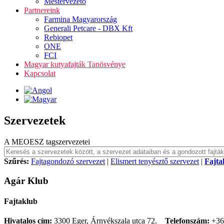
Mestervezető
Partnereink
Farmina Magyarország
Generali Petcare - DBX Kft
Rebiopet
ONE
FCI
Magyar kutyafajták Tanösvénye
Kapcsolat
Szervezetek
A MEOESZ tagszervezetei
Szűrés:
Fajtagondozó szervezet
|
Elismert tenyésztő szervezet
|
Fajta
Agár Klub
Fajtaklub
Hivatalos cím:
3300 Eger, Árnyékszala utca 72.
Telefonszám:
+36