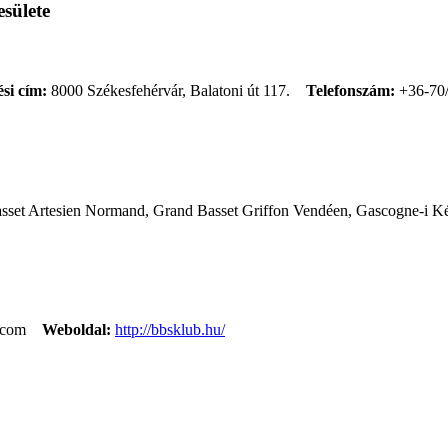
sülete
si cím:
8000 Székesfehérvár, Balatoni út 117.
Telefonszám:
+36-70
asset Artesien Normand, Grand Basset Griffon Vendéen, Gascogne-i Ké
.com
Weboldal:
http://bbsklub.hu/