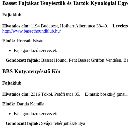
Basset Fajtákat Tenyésztők és Tartók Kynológiai Egye
Fajtaklub
Hivatalos cím:
1194 Budapest, Hofherr Albert utca 38-40.
Levelezé
http://www.bassethoundklub.hu/
Elnök:
Horváth István
Fajtagondozó szervezet:
Gondozott fajták:
Basset Hound, Petit Basset Griffon Vendéen, B
BBS Kutyatenyésztő Kör
Fajtaklub
Hivatalos cím:
2316 Tököl, Petőfi utca 35.
E-mail:
bbsktk@gmail
Elnök:
Darula Kamilla
Fajtagondozó szervezet:
Gondozott fajták:
Svájci fehér juhászkutya