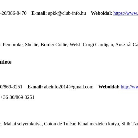
-20/386-8470
E-mail:
apkk@club-info.hu
Weboldal:
https://www
 Pembroke, Sheltie, Border Collie, Welsh Corgi Cardigan, Ausztrál Cat
ülete
0/869-3251
E-mail:
abeinfo2014@gmail.com
Weboldal:
http://w
+36-30/869-3251
, Máltai selyemkutya, Coton de Tuléar, Kínai meztelen kutya, Shih Tzu,