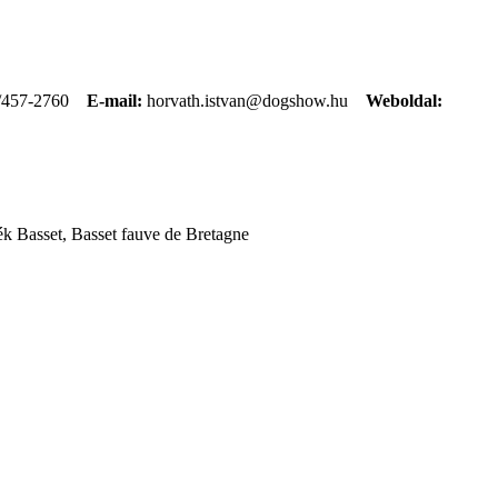
/457-2760
E-mail:
horvath.istvan@dogshow.hu
Weboldal:
k Basset, Basset fauve de Bretagne