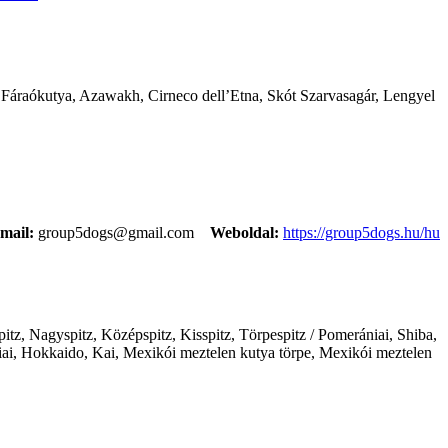
l, Fáraókutya, Azawakh, Cirneco dell’Etna, Skót Szarvasagár, Lengyel
mail:
group5dogs@gmail.com
Weboldal:
https://group5dogs.hu/hu
itz, Nagyspitz, Középspitz, Kisspitz, Törpespitz / Pomerániai, Shiba,
ai, Hokkaido, Kai, Mexikói meztelen kutya törpe, Mexikói meztelen