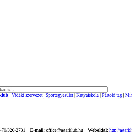
klub
|
Vidéki szervezet
|
Sportegyesület
|
Kutyaiskola
|
Pártoló tag
|
Min
-70/320-2731
E-mail:
office@agarklub.hu
Weboldal:
http://agark