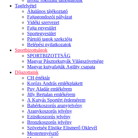
Bronz fokozatú támogatóink
Tagfelvétel
Általános tájékoztató
Fajtagondozói pályázat
Vidéki szervezet
Fajta egyesület
Sportegyesület
Pártoló tagok szekciója
Belépési nyilatkozatok
Sportbizottságok
SPORTBIZOTTSÁG
Magyar Pásztorkutyák Világszövetsége
Magyar kutyafajták Agility csapata
Díjazottaink
CH értéktár
Korózs András emlékplakett
Puy Aladár emlékérem
Jilly Bertalan emlékérem
A Kutyás Sportért érdemérem
Babérkoszorús aranyjelvény
Aranykoszorús jelvény
Ezüstkoszorús jelvény
Bronzkoszorús jelvény
Szövetség Elnöke Elismerő Oklevél
Mestertenyésztő