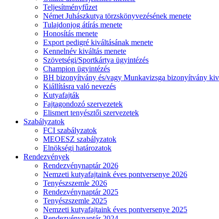
Teljesítményfűzet
Német Juhászkutya törzskönyvezésének menete
Tulajdonjog átírás menete
Honosítás menete
Export pedigré kiváltásának menete
Kennelnév kiváltás menete
Szövetségi/Sportkártya ügyintézés
Champion ügyintézés
BH bizonyítvány és/vagy Munkavizsga bizonyítvány kiv
Kiállításra való nevezés
Kutyafajták
Fajtagondozó szervezetek
Elismert tenyésztői szervezetek
Szabályzatok
FCI szabályzatok
MEOESZ szabályzatok
Elnökségi határozatok
Rendezvények
Rendezvénynaptár 2026
Nemzeti kutyafajtaink éves pontversenye 2026
Tenyészszemle 2026
Rendezvénynaptár 2025
Tenyészszemle 2025
Nemzeti kutyafajtaink éves pontversenye 2025
Rendezvénynaptár 2024