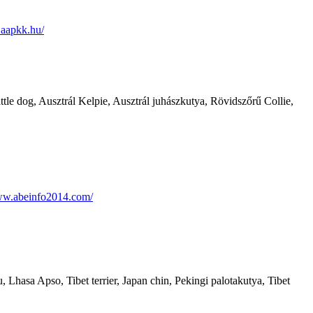
.aapkk.hu/
tle dog, Ausztrál Kelpie, Ausztrál juhászkutya, Rövidszőrű Collie,
ww.abeinfo2014.com/
 Lhasa Apso, Tibet terrier, Japan chin, Pekingi palotakutya, Tibet