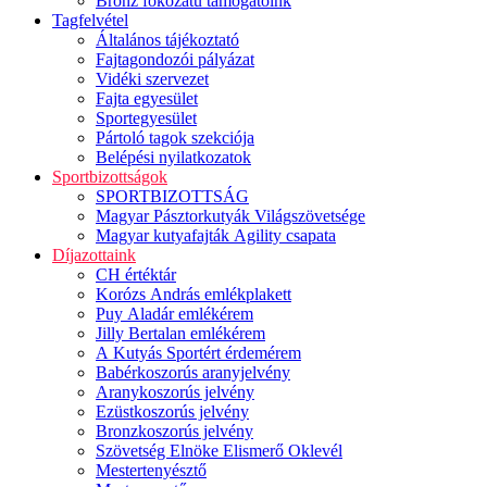
Bronz fokozatú támogatóink
Tagfelvétel
Általános tájékoztató
Fajtagondozói pályázat
Vidéki szervezet
Fajta egyesület
Sportegyesület
Pártoló tagok szekciója
Belépési nyilatkozatok
Sportbizottságok
SPORTBIZOTTSÁG
Magyar Pásztorkutyák Világszövetsége
Magyar kutyafajták Agility csapata
Díjazottaink
CH értéktár
Korózs András emlékplakett
Puy Aladár emlékérem
Jilly Bertalan emlékérem
A Kutyás Sportért érdemérem
Babérkoszorús aranyjelvény
Aranykoszorús jelvény
Ezüstkoszorús jelvény
Bronzkoszorús jelvény
Szövetség Elnöke Elismerő Oklevél
Mestertenyésztő