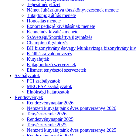
Teljesítményfűzet
Német Juhászkutya törzskönyvezésének menete
Tulajdonjog átírás menete
Honosítás menete
Export pedigré kiváltásának menete
Kennelnév kiváltás menete
Szövetségi/Sportkártya ügyintézés
Champion ügyintézés
BH bizonyítvány és/vagy Munkavizsga bizonyítvány kiv
Kiállításra való nevezés
Kutyafajták
Fajtagondozó szervezetek
Elismert tenyésztői szervezetek
Szabályzatok
FCI szabályzatok
MEOESZ szabályzatok
Elnökségi határozatok
Rendezvények
Rendezvénynaptár 2026
Nemzeti kutyafajtaink éves pontversenye 2026
Tenyészszemle 2026
Rendezvénynaptár 2025
Tenyészszemle 2025
Nemzeti kutyafajtaink éves pontversenye 2025
Rendezvénynaptár 2024