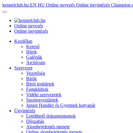
kennelclub.hu
EN
HU
Online nevezés
Online ügyintézés
Champion é
Online nevezés
Online ügyintézés
Kezdőlap
Kereső
Hírek
Galériák
Archívum
Szervezet
Vezetőség
Bírók
Bírói testületek
Fajtaklubok
Vidéki szervezetek
Sportegyesületek
Junior Handler és Gyermek kutyapár
Ügyintézés
Letölthető dokumentumok
Díjszabás
Alombejelentés menete
Online alombejelentés menete