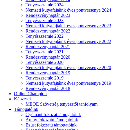
Tenyészszemle 2024
Nemzeti kutyafajtáink éves pontversenye 2024
Rendezvénynaptár 2023
Tenyészszemle 2023
Nemzeti kutyafajtáink éves pontversenye 2023
Rendezvénynaptár 2022
Tenyészszemle 2022
Nemzeti kutyafajtáink éves pontversenye 2022
Rendezvénynaptár 2021
Tenyészszemle 2021
Rendezvénynaptár 2020
Tenyészszemle 2020
Nemzeti kutyafajtáink éves pontversenye 2020
Rendezvénynaptár 2019
Tenyészszemle 2019
Nemzeti kutyafajtáink éves pontversenye 2019
Rendezvénynaptár 2018
Online Champion
Képzések
MEOE Szövetség tenyésztői tanfolyam
Támogatóink
Gyémánt fokozat támogatóink
Arany fokozatú támogatóink
Ezüst fokozatú támogatóink