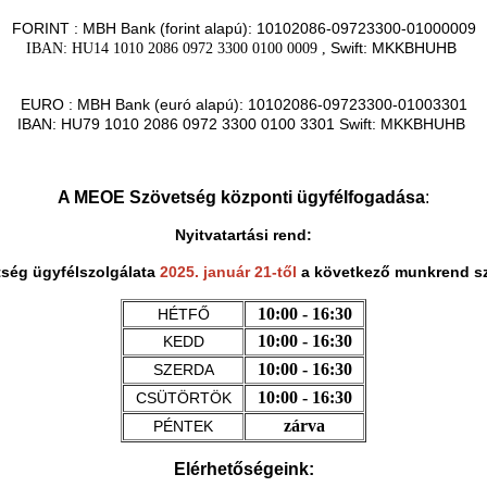
FORINT : MBH Bank (forint alapú): 10102086-09723300-01000009
Swift: MKKBHUHB
IBAN: HU14 1010 2086 0972 3300 0100 0009 ,
EURO : MBH Bank (euró alapú): 10102086-09723300-01003301
IBAN: HU79 1010 2086 0972 3300 0100 3301 Swift: MKKBHUHB
A MEOE Szövetség központi ügyfélfogadása
:
Nyitvatartási rend:
ség ügyfélszolgálata
2025. január 21-től
a következő munkrend sz
10:00 - 16:30
HÉTFŐ
10:00 - 16:30
KEDD
10:00 - 16:30
SZERDA
10:00 - 16:30
CSÜTÖRTÖK
zárva
PÉNTEK
Elérhetőségeink: