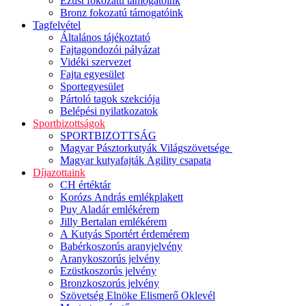
Ezüst fokozatú támogatóink
Bronz fokozatú támogatóink
Tagfelvétel
Általános tájékoztató
Fajtagondozói pályázat
Vidéki szervezet
Fajta egyesület
Sportegyesület
Pártoló tagok szekciója
Belépési nyilatkozatok
Sportbizottságok
SPORTBIZOTTSÁG
Magyar Pásztorkutyák Világszövetsége
Magyar kutyafajták Agility csapata
Díjazottaink
CH értéktár
Korózs András emlékplakett
Puy Aladár emlékérem
Jilly Bertalan emlékérem
A Kutyás Sportért érdemérem
Babérkoszorús aranyjelvény
Aranykoszorús jelvény
Ezüstkoszorús jelvény
Bronzkoszorús jelvény
Szövetség Elnöke Elismerő Oklevél