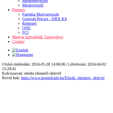
Mestertenyésztő
Mestervezető
Partners
Farmina Magyarország
Generali Petcare - DBX Kft
Rebiopet
ONE
FCI
Magyar kutyafajták Tanösvénye
Contact
Utolsó módosítás: 2024-05-28 14:06:06 | Létrehozás: 2024-04-02
15:29:41
Kulcsszavak: elnöki elismerő oklevél
Rövid link:
https://www.kennelclub.hu/Elnoki_elismero_oklevel