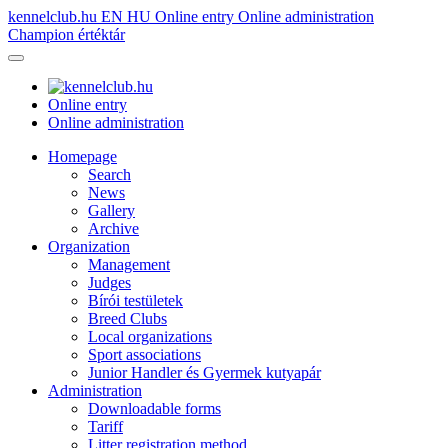
kennelclub.hu
EN
HU
Online entry
Online administration
Champion értéktár
Online entry
Online administration
Homepage
Search
News
Gallery
Archive
Organization
Management
Judges
Bírói testületek
Breed Clubs
Local organizations
Sport associations
Junior Handler és Gyermek kutyapár
Administration
Downloadable forms
Tariff
Litter registration method