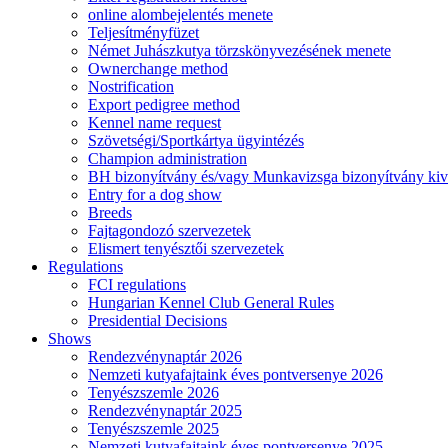
online alombejelentés menete
Teljesítményfüzet
Német Juhászkutya törzskönyvezésének menete
Ownerchange method
Nostrification
Export pedigree method
Kennel name request
Szövetségi/Sportkártya ügyintézés
Champion administration
BH bizonyítvány és/vagy Munkavizsga bizonyítvány kiv
Entry for a dog show
Breeds
Fajtagondozó szervezetek
Elismert tenyésztői szervezetek
Regulations
FCI regulations
Hungarian Kennel Club General Rules
Presidential Decisions
Shows
Rendezvénynaptár 2026
Nemzeti kutyafajtaink éves pontversenye 2026
Tenyészszemle 2026
Rendezvénynaptár 2025
Tenyészszemle 2025
Nemzeti kutyafajtaink éves pontversenye 2025