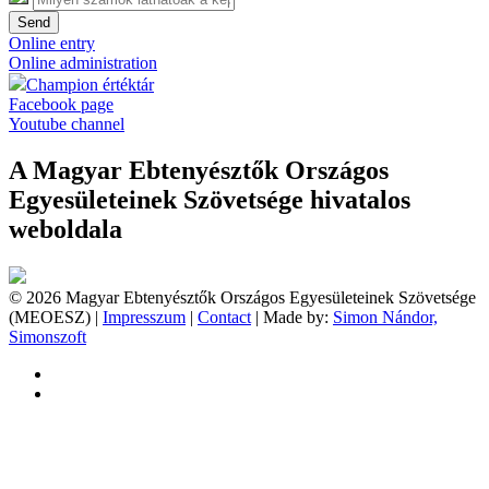
Send
Online entry
Online administration
Champion értéktár
Facebook page
Youtube channel
A Magyar Ebtenyésztők Országos
Egyesületeinek Szövetsége hivatalos
weboldala
© 2026 Magyar Ebtenyésztők Országos Egyesületeinek Szövetsége
(MEOESZ) |
Impresszum
|
Contact
| Made by:
Simon Nándor,
Simonszoft