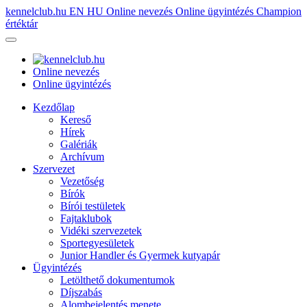
kennelclub.hu
EN
HU
Online nevezés
Online ügyintézés
Champion
értéktár
Online nevezés
Online ügyintézés
Kezdőlap
Kereső
Hírek
Galériák
Archívum
Szervezet
Vezetőség
Bírók
Bírói testületek
Fajtaklubok
Vidéki szervezetek
Sportegyesületek
Junior Handler és Gyermek kutyapár
Ügyintézés
Letölthető dokumentumok
Díjszabás
Alombejelentés menete