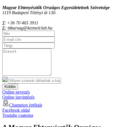
Magyar Ebtenyésztők Országos Egyesületeinek Szövetsége
1119 Budapest Tétényi út 130.
T:
+36 70 465 3911
E:
titkarsag@kennelclub.hu
Küldés
Online nevezés
Online ügyintézés
Champion értéktár
Facebook oldal
Youtube csatorna