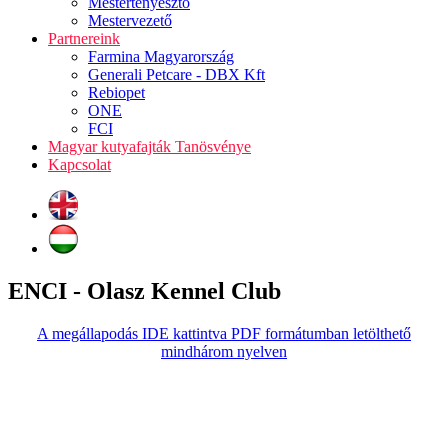
Mestertenyésztő
Mestervezető
Partnereink
Farmina Magyarország
Generali Petcare - DBX Kft
Rebiopet
ONE
FCI
Magyar kutyafajták Tanösvénye
Kapcsolat
ENCI - Olasz Kennel Club
A megállapodás IDE kattintva PDF formátumban letölthető
mindhárom nyelven