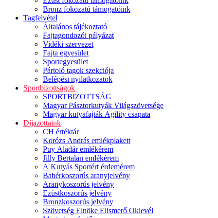
Ezüst fokozatú támogatóink
Bronz fokozatú támogatóink
Tagfelvétel
Általános tájékoztató
Fajtagondozói pályázat
Vidéki szervezet
Fajta egyesület
Sportegyesület
Pártoló tagok szekciója
Belépési nyilatkozatok
Sportbizottságok
SPORTBIZOTTSÁG
Magyar Pásztorkutyák Világszövetsége
Magyar kutyafajták Agility csapata
Díjazottaink
CH értéktár
Korózs András emlékplakett
Puy Aladár emlékérem
Jilly Bertalan emlékérem
A Kutyás Sportért érdemérem
Babérkoszorús aranyjelvény
Aranykoszorús jelvény
Ezüstkoszorús jelvény
Bronzkoszorús jelvény
Szövetség Elnöke Elismerő Oklevél