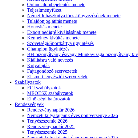
Online alombejelentés menete
Teljesítményfűzet
Német Juhászkutya törzskönyvezésének menete
Tulajdonjog átírás menete
Honosítás menete
Export pedigré kiváltásának menete
Kennelnév kiváltás menete
Szövetségi/Sportkártya ügyintézés
Champion ügyintézés
BH bizonyítvány és/vagy Munkavizsga bizonyítvány kiv
Kiállításra való nevezés
Kutyafajták
Fajtagondozó szervezetek
Elismert tenyésztői szervezetek
Szabályzatok
FCI szabályzatok
MEOESZ szabályzatok
Elnökségi határozatok
Rendezvények
Rendezvénynaptár 2026
Nemzeti kutyafajtaink éves pontversenye 2026
Tenyészszemle 2026
Rendezvénynaptár 2025
Tenyészszemle 2025
Nemzeti kutyafajtaink éves pontversenye 2025