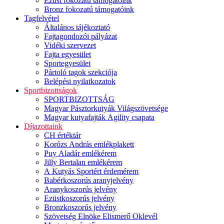
Ezüst fokozatú támogatóink
Bronz fokozatú támogatóink
Tagfelvétel
Általános tájékoztató
Fajtagondozói pályázat
Vidéki szervezet
Fajta egyesület
Sportegyesület
Pártoló tagok szekciója
Belépési nyilatkozatok
Sportbizottságok
SPORTBIZOTTSÁG
Magyar Pásztorkutyák Világszövetsége
Magyar kutyafajták Agility csapata
Díjazottaink
CH értéktár
Korózs András emlékplakett
Puy Aladár emlékérem
Jilly Bertalan emlékérem
A Kutyás Sportért érdemérem
Babérkoszorús aranyjelvény
Aranykoszorús jelvény
Ezüstkoszorús jelvény
Bronzkoszorús jelvény
Szövetség Elnöke Elismerő Oklevél