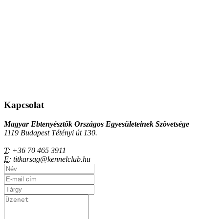
Kapcsolat
Magyar Ebtenyésztők Országos Egyesületeinek Szövetsége
1119 Budapest Tétényi út 130.
T:
+36 70 465 3911
E:
titkarsag@kennelclub.hu