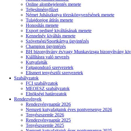
Online alombejelentés menete
Teljesítményfűzet
Német Juhászkutya törzskönyvezésének menete
Tulajdonjog átírás menete
Honosítás menete
Export pedigré kiváltásának menete
Kennelnév kiváltás menete
Szövetségi/Sportkártya ügyintézés
Champion ügyintézés
BH bizonyítvány és/vagy Munkavizsga bizonyítvány kiv
Kiállításra való nevezés
Kutyafajták
Fajtagondozó szervezetek
Elismert tenyésztői szervezetek
Szabályzatok
FCI szabályzatok
MEOESZ szabályzatok
Elnökségi határozatok
Rendezvények
Rendezvénynaptár 2026
Nemzeti kutyafajtaink éves pontversenye 2026
Tenyészszemle 2026
Rendezvénynaptár 2025
Tenyészszemle 2025
Nemzeti kutyafajtaink éves pontversenye 2025