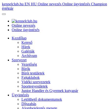
kennelclub.hu
EN
HU
Online nevezés
Online ügyintézés
Champion
értéktár
Online nevezés
Online ügyintézés
Kezdőlap
Kereső
Hírek
Galériák
Archívum
Szervezet
Vezetőség
Bírók
Bírói testületek
Fajtaklubok
Vidéki szervezetek
Sportegyesületek
Junior Handler és Gyermek kutyapár
Ügyintézés
Letölthető dokumentumok
Díjszabás
Alombejelentés menete