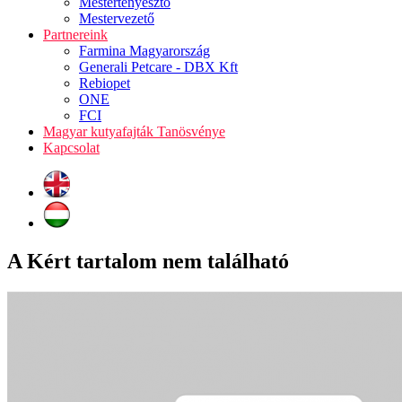
Mestertenyésztő
Mestervezető
Partnereink
Farmina Magyarország
Generali Petcare - DBX Kft
Rebiopet
ONE
FCI
Magyar kutyafajták Tanösvénye
Kapcsolat
A Kért tartalom nem található