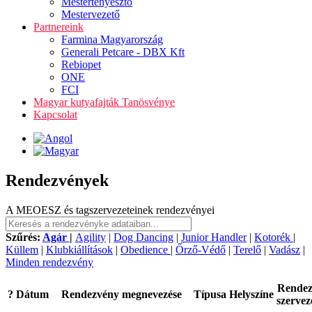
Mestertenyésztő
Mestervezető
Partnereink
Farmina Magyarország
Generali Petcare - DBX Kft
Rebiopet
ONE
FCI
Magyar kutyafajták Tanösvénye
Kapcsolat
Rendezvények
A MEOESZ és tagszervezeteinek rendezvényei
Szűrés:
Agár
|
Agility
|
Dog Dancing
|
Junior Handler
|
Kotorék
|
Küllem
|
Klubkiállítások
|
Obedience
|
Őrző-Védő
|
Terelő
|
Vadász
|
Minden rendezvény
Rende
?
Dátum
Rendezvény megnevezése
Típusa
Helyszíne
szervez