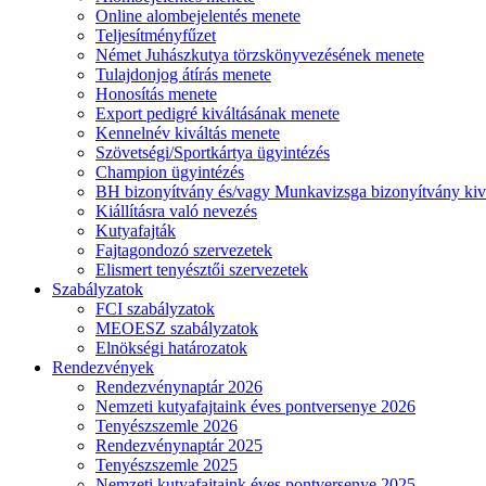
Online alombejelentés menete
Teljesítményfűzet
Német Juhászkutya törzskönyvezésének menete
Tulajdonjog átírás menete
Honosítás menete
Export pedigré kiváltásának menete
Kennelnév kiváltás menete
Szövetségi/Sportkártya ügyintézés
Champion ügyintézés
BH bizonyítvány és/vagy Munkavizsga bizonyítvány kiv
Kiállításra való nevezés
Kutyafajták
Fajtagondozó szervezetek
Elismert tenyésztői szervezetek
Szabályzatok
FCI szabályzatok
MEOESZ szabályzatok
Elnökségi határozatok
Rendezvények
Rendezvénynaptár 2026
Nemzeti kutyafajtaink éves pontversenye 2026
Tenyészszemle 2026
Rendezvénynaptár 2025
Tenyészszemle 2025
Nemzeti kutyafajtaink éves pontversenye 2025