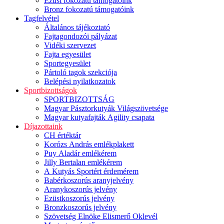
Ezüst fokozatú támogatóink
Bronz fokozatú támogatóink
Tagfelvétel
Általános tájékoztató
Fajtagondozói pályázat
Vidéki szervezet
Fajta egyesület
Sportegyesület
Pártoló tagok szekciója
Belépési nyilatkozatok
Sportbizottságok
SPORTBIZOTTSÁG
Magyar Pásztorkutyák Világszövetsége
Magyar kutyafajták Agility csapata
Díjazottaink
CH értéktár
Korózs András emlékplakett
Puy Aladár emlékérem
Jilly Bertalan emlékérem
A Kutyás Sportért érdemérem
Babérkoszorús aranyjelvény
Aranykoszorús jelvény
Ezüstkoszorús jelvény
Bronzkoszorús jelvény
Szövetség Elnöke Elismerő Oklevél