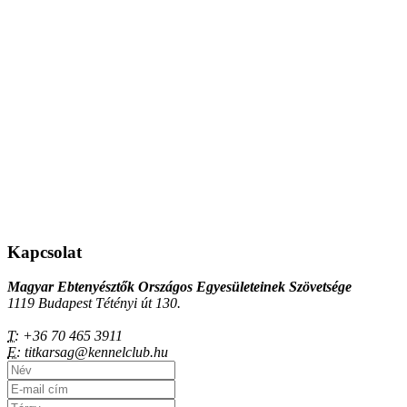
Kapcsolat
Magyar Ebtenyésztők Országos Egyesületeinek Szövetsége
1119 Budapest Tétényi út 130.
T:
+36 70 465 3911
E:
titkarsag@kennelclub.hu