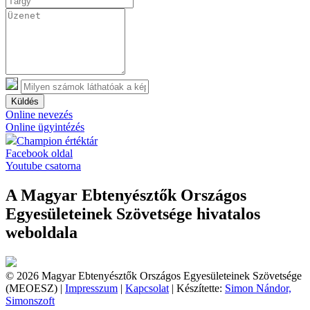
Küldés
Online nevezés
Online ügyintézés
Champion értéktár
Facebook oldal
Youtube csatorna
A Magyar Ebtenyésztők Országos
Egyesületeinek Szövetsége hivatalos
weboldala
© 2026 Magyar Ebtenyésztők Országos Egyesületeinek Szövetsége
(MEOESZ) |
Impresszum
|
Kapcsolat
| Készítette:
Simon Nándor,
Simonszoft