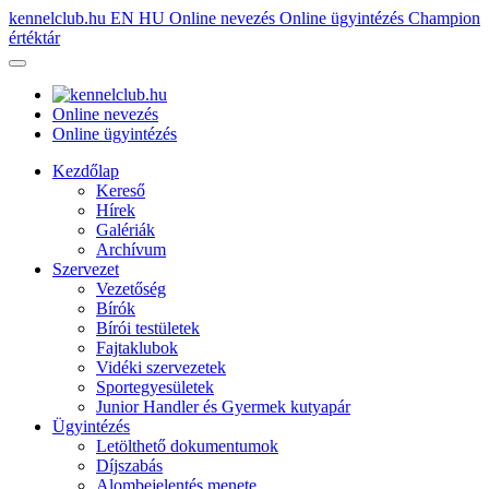
kennelclub.hu
EN
HU
Online nevezés
Online ügyintézés
Champion
értéktár
Online nevezés
Online ügyintézés
Kezdőlap
Kereső
Hírek
Galériák
Archívum
Szervezet
Vezetőség
Bírók
Bírói testületek
Fajtaklubok
Vidéki szervezetek
Sportegyesületek
Junior Handler és Gyermek kutyapár
Ügyintézés
Letölthető dokumentumok
Díjszabás
Alombejelentés menete