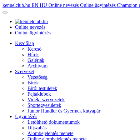
kennelclub.hu
EN
HU
Online nevezés
Online ügyintézés
Champion é
Online nevezés
Online ügyintézés
Kezdőlap
Kereső
Hírek
Galériák
Archívum
Szervezet
Vezetőség
Bírók
Bírói testületek
Fajtaklubok
Vidéki szervezetek
Sportegyesületek
Junior Handler és Gyermek kutyapár
Ügyintézés
Letölthető dokumentumok
Díjszabás
Alombejelentés menete
Online alombejelentés menete