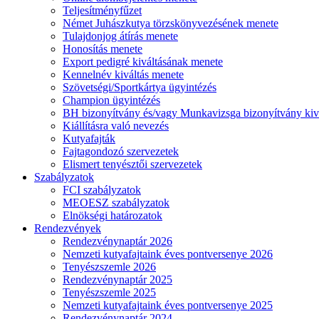
Teljesítményfűzet
Német Juhászkutya törzskönyvezésének menete
Tulajdonjog átírás menete
Honosítás menete
Export pedigré kiváltásának menete
Kennelnév kiváltás menete
Szövetségi/Sportkártya ügyintézés
Champion ügyintézés
BH bizonyítvány és/vagy Munkavizsga bizonyítvány kiv
Kiállításra való nevezés
Kutyafajták
Fajtagondozó szervezetek
Elismert tenyésztői szervezetek
Szabályzatok
FCI szabályzatok
MEOESZ szabályzatok
Elnökségi határozatok
Rendezvények
Rendezvénynaptár 2026
Nemzeti kutyafajtaink éves pontversenye 2026
Tenyészszemle 2026
Rendezvénynaptár 2025
Tenyészszemle 2025
Nemzeti kutyafajtaink éves pontversenye 2025
Rendezvénynaptár 2024