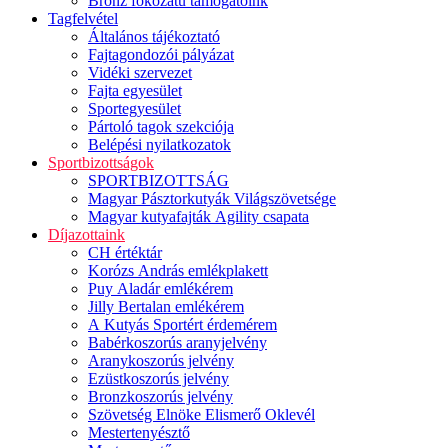
Bronz fokozatú támogatóink
Tagfelvétel
Általános tájékoztató
Fajtagondozói pályázat
Vidéki szervezet
Fajta egyesület
Sportegyesület
Pártoló tagok szekciója
Belépési nyilatkozatok
Sportbizottságok
SPORTBIZOTTSÁG
Magyar Pásztorkutyák Világszövetsége
Magyar kutyafajták Agility csapata
Díjazottaink
CH értéktár
Korózs András emlékplakett
Puy Aladár emlékérem
Jilly Bertalan emlékérem
A Kutyás Sportért érdemérem
Babérkoszorús aranyjelvény
Aranykoszorús jelvény
Ezüstkoszorús jelvény
Bronzkoszorús jelvény
Szövetség Elnöke Elismerő Oklevél
Mestertenyésztő