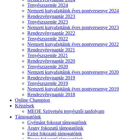
Tenyészszemle 2024
Nemzeti kutyafajtáink éves pontversenye 2024
Rendezvénynaptár 2023
Tenyészszemle 2023
Nemzeti kutyafajtáink éves pontversenye 2023
Rendezvénynaptár 2022
Tenyészszemle 2022
Nemzeti kutyafajtáink éves pontversenye 2022
Rendezvénynaptár 2021
Tenyészszemle 2021
Rendezvénynaptár 2020
Tenyészszemle 2020
Nemzeti kutyafajtáink éves pontversenye 2020
Rendezvénynaptár 2019
Tenyészszemle 2019
Nemzeti kutyafajtáink éves pontversenye 2019
Rendezvénynaptár 2018
Online Champion
Képzések
MEOE Szövetség tenyésztői tanfolyam
Támogatóink
Gyémánt fokozat támogatóink
Arany fokozatú támogatóink
Ezüst fokozatú támogatóink