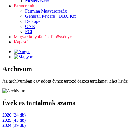
Mestervezető
Partnereink
Farmina Magyarország
Generali Petcare - DBX Kft
Rebiopet
ONE
FCI
Magyar kutyafajták Tanösvénye
Kapcsolat
Archívum
Az archívumban egy adottt évhez tartozó összes tartalamat lehet listáz
Évek és tartalmak száma
2026
(24 db)
2025
(43 db)
2024
(39 db)