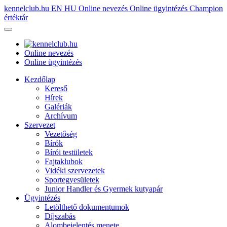
kennelclub.hu
EN
HU
Online nevezés
Online ügyintézés
Champion
értéktár
Online nevezés
Online ügyintézés
Kezdőlap
Kereső
Hírek
Galériák
Archívum
Szervezet
Vezetőség
Bírók
Bírói testületek
Fajtaklubok
Vidéki szervezetek
Sportegyesületek
Junior Handler és Gyermek kutyapár
Ügyintézés
Letölthető dokumentumok
Díjszabás
Alombejelentés menete