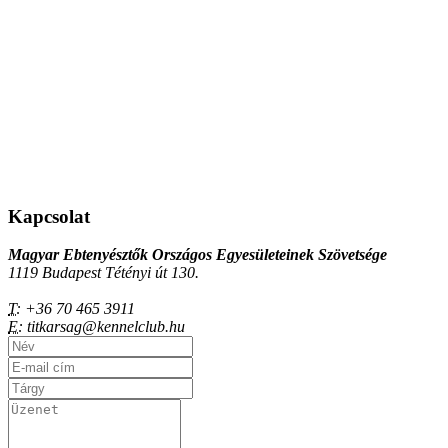
Kapcsolat
Magyar Ebtenyésztők Országos Egyesületeinek Szövetsége
1119 Budapest Tétényi út 130.
T:
+36 70 465 3911
E:
titkarsag@kennelclub.hu