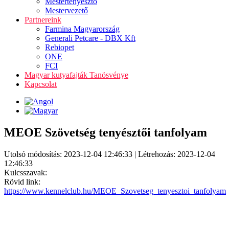
Mestertenyésztő
Mestervezető
Partnereink
Farmina Magyarország
Generali Petcare - DBX Kft
Rebiopet
ONE
FCI
Magyar kutyafajták Tanösvénye
Kapcsolat
MEOE Szövetség tenyésztői tanfolyam
Utolsó módosítás: 2023-12-04 12:46:33 | Létrehozás: 2023-12-04
12:46:33
Kulcsszavak:
Rövid link:
https://www.kennelclub.hu/MEOE_Szovetseg_tenyesztoi_tanfolyam