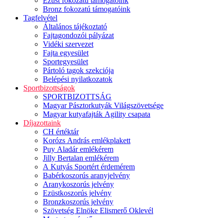
Ezüst fokozatú támogatóink
Bronz fokozatú támogatóink
Tagfelvétel
Általános tájékoztató
Fajtagondozói pályázat
Vidéki szervezet
Fajta egyesület
Sportegyesület
Pártoló tagok szekciója
Belépési nyilatkozatok
Sportbizottságok
SPORTBIZOTTSÁG
Magyar Pásztorkutyák Világszövetsége
Magyar kutyafajták Agility csapata
Díjazottaink
CH értéktár
Korózs András emlékplakett
Puy Aladár emlékérem
Jilly Bertalan emlékérem
A Kutyás Sportért érdemérem
Babérkoszorús aranyjelvény
Aranykoszorús jelvény
Ezüstkoszorús jelvény
Bronzkoszorús jelvény
Szövetség Elnöke Elismerő Oklevél