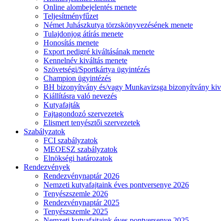
Online alombejelentés menete
Teljesítményfűzet
Német Juhászkutya törzskönyvezésének menete
Tulajdonjog átírás menete
Honosítás menete
Export pedigré kiváltásának menete
Kennelnév kiváltás menete
Szövetségi/Sportkártya ügyintézés
Champion ügyintézés
BH bizonyítvány és/vagy Munkavizsga bizonyítvány kiv
Kiállításra való nevezés
Kutyafajták
Fajtagondozó szervezetek
Elismert tenyésztői szervezetek
Szabályzatok
FCI szabályzatok
MEOESZ szabályzatok
Elnökségi határozatok
Rendezvények
Rendezvénynaptár 2026
Nemzeti kutyafajtaink éves pontversenye 2026
Tenyészszemle 2026
Rendezvénynaptár 2025
Tenyészszemle 2025
Nemzeti kutyafajtaink éves pontversenye 2025