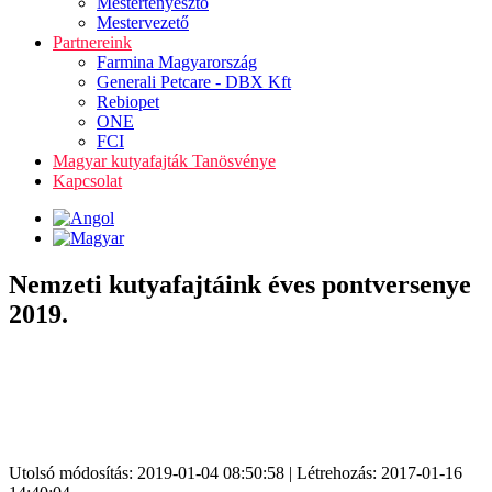
Mestertenyésztő
Mestervezető
Partnereink
Farmina Magyarország
Generali Petcare - DBX Kft
Rebiopet
ONE
FCI
Magyar kutyafajták Tanösvénye
Kapcsolat
Nemzeti kutyafajtáink éves pontversenye
2019.
Utolsó módosítás: 2019-01-04 08:50:58 | Létrehozás: 2017-01-16