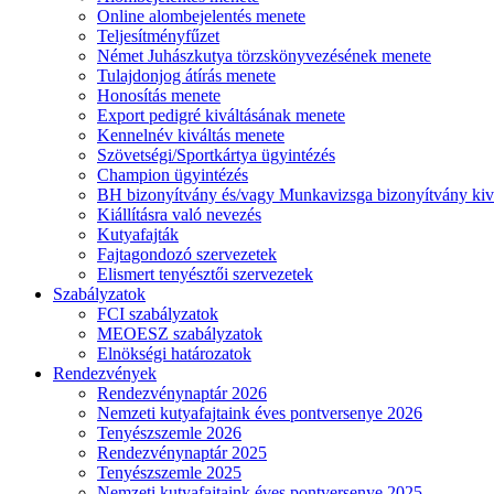
Online alombejelentés menete
Teljesítményfűzet
Német Juhászkutya törzskönyvezésének menete
Tulajdonjog átírás menete
Honosítás menete
Export pedigré kiváltásának menete
Kennelnév kiváltás menete
Szövetségi/Sportkártya ügyintézés
Champion ügyintézés
BH bizonyítvány és/vagy Munkavizsga bizonyítvány kiv
Kiállításra való nevezés
Kutyafajták
Fajtagondozó szervezetek
Elismert tenyésztői szervezetek
Szabályzatok
FCI szabályzatok
MEOESZ szabályzatok
Elnökségi határozatok
Rendezvények
Rendezvénynaptár 2026
Nemzeti kutyafajtaink éves pontversenye 2026
Tenyészszemle 2026
Rendezvénynaptár 2025
Tenyészszemle 2025
Nemzeti kutyafajtaink éves pontversenye 2025