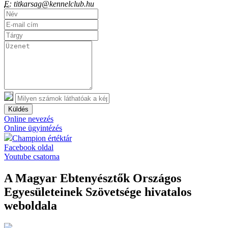
E:
titkarsag@kennelclub.hu
Küldés
Online nevezés
Online ügyintézés
Champion értéktár
Facebook oldal
Youtube csatorna
A Magyar Ebtenyésztők Országos
Egyesületeinek Szövetsége hivatalos
weboldala