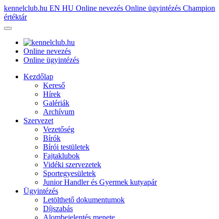
kennelclub.hu
EN
HU
Online nevezés
Online ügyintézés
Champion
értéktár
Online nevezés
Online ügyintézés
Kezdőlap
Kereső
Hírek
Galériák
Archívum
Szervezet
Vezetőség
Bírók
Bírói testületek
Fajtaklubok
Vidéki szervezetek
Sportegyesületek
Junior Handler és Gyermek kutyapár
Ügyintézés
Letölthető dokumentumok
Díjszabás
Alombejelentés menete