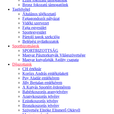
Ezüst fokozatú támogatóink
Bronz fokozatú támogatóink
Tagfelvétel
Általános tájékoztató
Fajtagondozói pályázat
Vidéki szervezet
Fajta egyesület
Sportegyesület
Pártoló tagok szekciója
Belépési nyilatkozatok
Sportbizottságok
SPORTBIZOTTSÁG
Magyar Pásztorkutyák Világszövetsége
Magyar kutyafajták Agility csapata
Díjazottaink
CH értéktár
Korózs András emlékplakett
Puy Aladár emlékérem
Jilly Bertalan emlékérem
A Kutyás Sportért érdemérem
Babérkoszorús aranyjelvény
Aranykoszorús jelvény
Ezüstkoszorús jelvény
Bronzkoszorús jelvény
Szövetség Elnöke Elismerő Oklevél