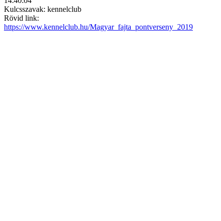
14:40:04
Kulcsszavak: kennelclub
Rövid link:
https://www.kennelclub.hu/Magyar_fajta_pontverseny_2019