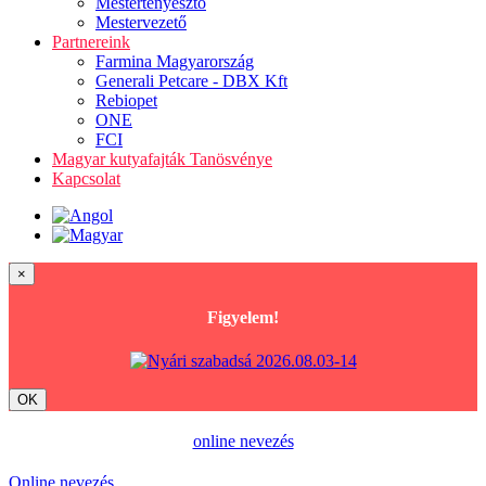
Mestertenyésztő
Mestervezető
Partnereink
Farmina Magyarország
Generali Petcare - DBX Kft
Rebiopet
ONE
FCI
Magyar kutyafajták Tanösvénye
Kapcsolat
×
Figyelem!
OK
online nevezés
Online nevezés