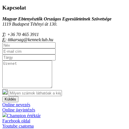
Kapcsolat
Magyar Ebtenyésztők Országos Egyesületeinek Szövetsége
1119 Budapest Tétényi út 130.
T:
+36 70 465 3911
E:
titkarsag@kennelclub.hu
Küldés
Online nevezés
Online ügyintézés
Champion értéktár
Facebook oldal
Youtube csatorna