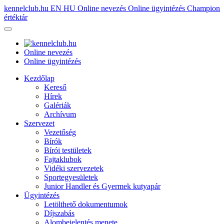
kennelclub.hu
EN
HU
Online nevezés
Online ügyintézés
Champion
értéktár
Online nevezés
Online ügyintézés
Kezdőlap
Kereső
Hírek
Galériák
Archívum
Szervezet
Vezetőség
Bírók
Bírói testületek
Fajtaklubok
Vidéki szervezetek
Sportegyesületek
Junior Handler és Gyermek kutyapár
Ügyintézés
Letölthető dokumentumok
Díjszabás
Alombejelentés menete