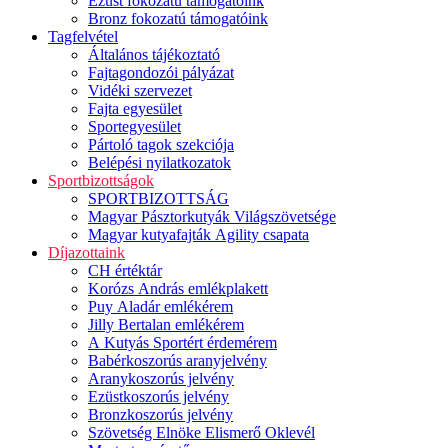
Ezüst fokozatú támogatóink
Bronz fokozatú támogatóink
Tagfelvétel
Általános tájékoztató
Fajtagondozói pályázat
Vidéki szervezet
Fajta egyesület
Sportegyesület
Pártoló tagok szekciója
Belépési nyilatkozatok
Sportbizottságok
SPORTBIZOTTSÁG
Magyar Pásztorkutyák Világszövetsége
Magyar kutyafajták Agility csapata
Díjazottaink
CH értéktár
Korózs András emlékplakett
Puy Aladár emlékérem
Jilly Bertalan emlékérem
A Kutyás Sportért érdemérem
Babérkoszorús aranyjelvény
Aranykoszorús jelvény
Ezüstkoszorús jelvény
Bronzkoszorús jelvény
Szövetség Elnöke Elismerő Oklevél