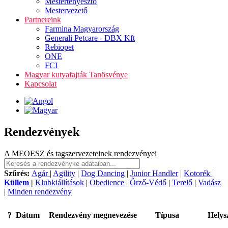
Mestertenyésztő
Mestervezető
Partnereink
Farmina Magyarország
Generali Petcare - DBX Kft
Rebiopet
ONE
FCI
Magyar kutyafajták Tanösvénye
Kapcsolat
Rendezvények
A MEOESZ és tagszervezeteinek rendezvényei
Szűrés:
Agár
|
Agility
|
Dog Dancing
|
Junior Handler
|
Kotorék
|
Küllem
|
Klubkiállítások
|
Obedience
|
Őrző-Védő
|
Terelő
|
Vadász
|
Minden rendezvény
?
Dátum
Rendezvény megnevezése
Típusa
Helys