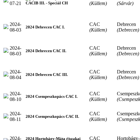
07-21
(Küllem)
(Sárvár)
CACIB III. - Speciál CH
2024-
CAC
Debrecen
2024 Debrecen CAC I.
08-03
(Küllem)
(Debrecen)
2024-
CAC
Debrecen
2024 Debrecen CAC II.
08-03
(Küllem)
(Debrecen)
2024-
CAC
Debrecen
2024 Debrecen CAC III.
08-04
(Küllem)
(Debrecen)
2024-
CAC
Csempeszk
2024 Csempeszkopács CAC I.
08-10
(Küllem)
(Csempeszk
2024-
CAC
Csempeszk
2024 Csempeszkopács CAC II.
08-11
(Küllem)
(Csempeszk
2024-
CAC
Hortobágy
2024 Hortobágy-Máta éjszakai