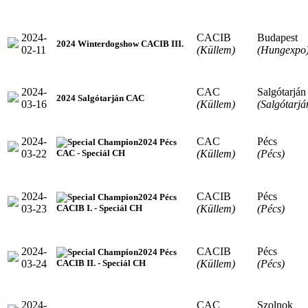
2024-
CACIB
Budapest
2024 Winterdogshow CACIB III.
02-11
(Küllem)
(Hungexpo
2024-
CAC
Salgótarján
2024 Salgótarján CAC
03-16
(Küllem)
(Salgótarjá
2024-
CAC
Pécs
2024 Pécs
03-22
(Küllem)
(Pécs)
CAC - Speciál CH
2024-
CACIB
Pécs
2024 Pécs
03-23
(Küllem)
(Pécs)
CACIB I. - Speciál CH
2024-
CACIB
Pécs
2024 Pécs
03-24
(Küllem)
(Pécs)
CACIB II. - Speciál CH
2024-
CAC
Szolnok