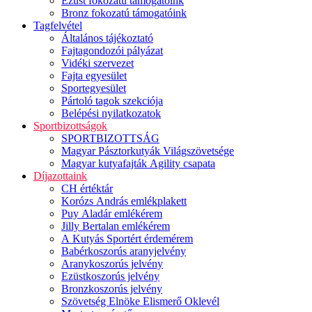
Ezüst fokozatú támogatóink
Bronz fokozatú támogatóink
Tagfelvétel
Általános tájékoztató
Fajtagondozói pályázat
Vidéki szervezet
Fajta egyesület
Sportegyesület
Pártoló tagok szekciója
Belépési nyilatkozatok
Sportbizottságok
SPORTBIZOTTSÁG
Magyar Pásztorkutyák Világszövetsége
Magyar kutyafajták Agility csapata
Díjazottaink
CH értéktár
Korózs András emlékplakett
Puy Aladár emlékérem
Jilly Bertalan emlékérem
A Kutyás Sportért érdemérem
Babérkoszorús aranyjelvény
Aranykoszorús jelvény
Ezüstkoszorús jelvény
Bronzkoszorús jelvény
Szövetség Elnöke Elismerő Oklevél