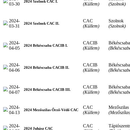
2024 Szolnok CAC I.
03-30
(Küllem)
(Szolnok)
2024-
CAC
Szolnok
2024 Szolnok CAC II.
03-31
(Küllem)
(Szolnok)
2024-
CACIB
Békéscsaba
2024 Békéscsaba CACIB I.
04-05
(Küllem)
(Békéscsab
2024-
CACIB
Békéscsaba
2024 Békéscsaba CACIB II.
04-06
(Küllem)
(Békéscsab
2024-
CACIB
Békéscsaba
2024 Békéscsaba CACIB III.
04-07
(Küllem)
(Békéscsab
2024-
CAC
Mezőszilas
2024 Mezőszilas Őrző-Védő CAC
04-13
(Küllem)
(Mezőszílas
2024-
CAC
Tápiószent
2024 Juhász CAC