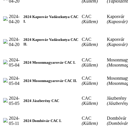
04-20
(Küllem)
(Tápiószen
2024-
CAC
Kaposvár
2024 Kaposvár Vadászkutya CAC
04-20
(Küllem)
(Kaposvár)
I.
2024-
CAC
Kaposvár
2024 Kaposvár Vadászkutya CAC
04-20
(Küllem)
(Kaposvár)
II.
2024-
CAC
Mosonmagy
2024 Mosonmagyarovár CAC I.
05-04
(Küllem)
(Mosonmag
2024-
CAC
Mosonmagy
2024 Mosonmagyarovár CAC II.
05-04
(Küllem)
(Mosonmag
2024-
CAC
Jászberény
2024 Jászberény CAC
05-05
(Küllem)
(Jászberény
2024-
CAC
Dombóvár
2024 Dombóvár CAC I.
05-11
(Küllem)
(Dombóvár