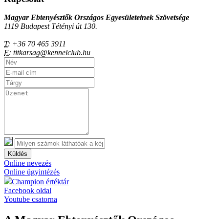
Magyar Ebtenyésztők Országos Egyesületeinek Szövetsége
1119 Budapest Tétényi út 130.
T:
+36 70 465 3911
E:
titkarsag@kennelclub.hu
Küldés
Online nevezés
Online ügyintézés
Champion értéktár
Facebook oldal
Youtube csatorna