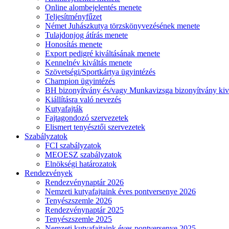
Online alombejelentés menete
Teljesítményfűzet
Német Juhászkutya törzskönyvezésének menete
Tulajdonjog átírás menete
Honosítás menete
Export pedigré kiváltásának menete
Kennelnév kiváltás menete
Szövetségi/Sportkártya ügyintézés
Champion ügyintézés
BH bizonyítvány és/vagy Munkavizsga bizonyítvány kiv
Kiállításra való nevezés
Kutyafajták
Fajtagondozó szervezetek
Elismert tenyésztői szervezetek
Szabályzatok
FCI szabályzatok
MEOESZ szabályzatok
Elnökségi határozatok
Rendezvények
Rendezvénynaptár 2026
Nemzeti kutyafajtaink éves pontversenye 2026
Tenyészszemle 2026
Rendezvénynaptár 2025
Tenyészszemle 2025
Nemzeti kutyafajtaink éves pontversenye 2025