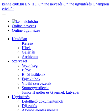
kennelclub.hu
EN
HU
Online nevezés
Online ügyintézés
Champion
értéktár
Online nevezés
Online ügyintézés
Kezdőlap
Kereső
Hírek
Galériák
Archívum
Szervezet
Vezetőség
Bírók
Bírói testületek
Fajtaklubok
Vidéki szervezetek
Sportegyesületek
Junior Handler és Gyermek kutyapár
Ügyintézés
Letölthető dokumentumok
Díjszabás
Alombejelentés menete