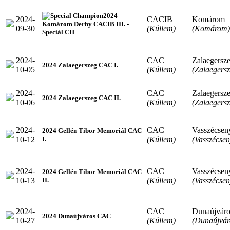
2024
2024-
CACIB
Komárom
Komárom Derby CACIB III. -
09-30
(Küllem)
(Komárom)
Speciál CH
2024-
CAC
Zalaegersz
2024 Zalaegerszeg CAC I.
10-05
(Küllem)
(Zalaegersz
2024-
CAC
Zalaegersz
2024 Zalaegerszeg CAC II.
10-06
(Küllem)
(Zalaegersz
2024-
CAC
Vasszécsen
2024 Gellén Tibor Memoriál CAC
10-12
(Küllem)
(Vasszécsen
I.
2024-
CAC
Vasszécsen
2024 Gellén Tibor Memoriál CAC
10-13
(Küllem)
(Vasszécsen
II.
2024-
CAC
Dunaújváro
2024 Dunaújváros CAC
10-27
(Küllem)
(Dunaújvár