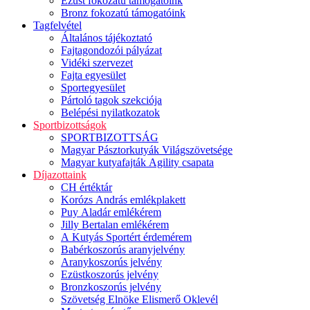
Ezüst fokozatú támogatóink
Bronz fokozatú támogatóink
Tagfelvétel
Általános tájékoztató
Fajtagondozói pályázat
Vidéki szervezet
Fajta egyesület
Sportegyesület
Pártoló tagok szekciója
Belépési nyilatkozatok
Sportbizottságok
SPORTBIZOTTSÁG
Magyar Pásztorkutyák Világszövetsége
Magyar kutyafajták Agility csapata
Díjazottaink
CH értéktár
Korózs András emlékplakett
Puy Aladár emlékérem
Jilly Bertalan emlékérem
A Kutyás Sportért érdemérem
Babérkoszorús aranyjelvény
Aranykoszorús jelvény
Ezüstkoszorús jelvény
Bronzkoszorús jelvény
Szövetség Elnöke Elismerő Oklevél