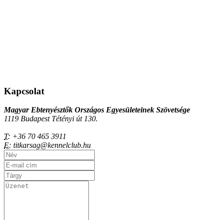
Kapcsolat
Magyar Ebtenyésztők Országos Egyesületeinek Szövetsége
1119 Budapest Tétényi út 130.
T:
+36 70 465 3911
E:
titkarsag@kennelclub.hu