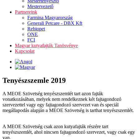
Mestertenyésztő
Mestervezető
Partnereink
Farmina Magyarország
Generali Petcare - DBX Kft
Rebiopet
ONE
FCI
Magyar kutyafajták Tanösvénye
Kapcsolat
Tenyészszemle 2019
A MEOE Szövetség tenyészszemlét tart azon fajták
vonatkozásában, melyek nem rendelkeznek két fajtagondozó
szervezettel vagy egy fajtagondozó szervezet van és speciál
megállapodás alapján a MEOE Szövetség is tarthat tenyészszemlét.
A MEOE Szövetség csak azon kutyafajták részére tart
tenyészszemlét, ahol nincsen fajtagondozó szervezet, vagy csak egy
van.