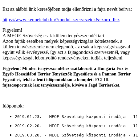
Ezt az alábbi link keresőjében tudja ellenőrizni a fajta nevét beírva:
https://www.kennelclub.hu/?modul=szervezetek&szuro=ftsz
Figyelem!
A MEOE Szövetség csak küllem tenyészszemlét tart.
Azon fajták esetében melyek képességvizsgára kötelezettek, a
küllem tenyészszemle nem elegendő, az csak a képességvizsgával
együtt válik érvényessé, így azt a fajtagondozó szervezetnél, vagy
képességvizsgát lebonyolító rendezvényeken tudják teljesíteni.
Figyelem! Minden tenyészszemléhez csatlakozott a Hungária Fox és
Egyéb Hosszúlábú Terrier Tenyésztők Egyesülete és a Pannon Terrier
Egyesület, tehát a lenti időpontokban a komplett FCI III.
fajtacsoportnak lesz tenyészszemléje, kivéve a Jagd Terriereket.
Időpontok:
2019.01.23. - MEOE Szövetség központi irodája - 11
2019.02.20. - MEOE Szövetség központi irodája - 11
2019.03.20. - MEOE Szövetség központi irodája - 11