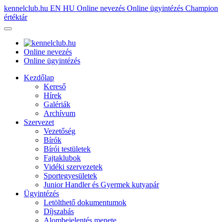
kennelclub.hu
EN
HU
Online nevezés
Online ügyintézés
Champion
értéktár
Online nevezés
Online ügyintézés
Kezdőlap
Kereső
Hírek
Galériák
Archívum
Szervezet
Vezetőség
Bírók
Bírói testületek
Fajtaklubok
Vidéki szervezetek
Sportegyesületek
Junior Handler és Gyermek kutyapár
Ügyintézés
Letölthető dokumentumok
Díjszabás
Alombejelentés menete