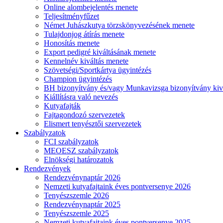
Online alombejelentés menete
Teljesítményfűzet
Német Juhászkutya törzskönyvezésének menete
Tulajdonjog átírás menete
Honosítás menete
Export pedigré kiváltásának menete
Kennelnév kiváltás menete
Szövetségi/Sportkártya ügyintézés
Champion ügyintézés
BH bizonyítvány és/vagy Munkavizsga bizonyítvány kiv
Kiállításra való nevezés
Kutyafajták
Fajtagondozó szervezetek
Elismert tenyésztői szervezetek
Szabályzatok
FCI szabályzatok
MEOESZ szabályzatok
Elnökségi határozatok
Rendezvények
Rendezvénynaptár 2026
Nemzeti kutyafajtaink éves pontversenye 2026
Tenyészszemle 2026
Rendezvénynaptár 2025
Tenyészszemle 2025
Nemzeti kutyafajtaink éves pontversenye 2025