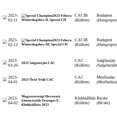
2023-
CACIB
Budapest
2023 Fehova
02-11
(Küllem)
(Hungexpo)
Winterdogshow II. Special CH
2023-
CACIB
Budapest
2023 Fehova
02-12
(Küllem)
(Hungexpo)
Winterdogshow III. Special CH
2023-
CAC
Salgótarján
2023 Salgótarján CAC
03-26
(Küllem)
(Salgótarján
2023-
CAC
Mezőszilas
2023 Őrző-Védő CAC
04-01
(Küllem)
(Mezőszilas)
Magyarországi Hovawart
2023-
Klubkiállítás
Bicske
Ebtenyésztők Országos E.
04-02
(Küllem)
(Bicske)
Klubkiállítás 2023