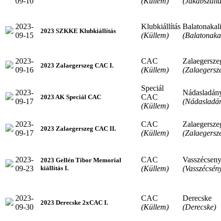
09-10
(Küllem)
(Jakabszállá
2023-
Klubkiállítás
Balatonakal
2023 SZKKE Klubkiállítás
09-15
(Küllem)
(Balatonakal
2023-
CAC
Zalaegersze
2023 Zalaegerszeg CAC I.
09-16
(Küllem)
(Zalaegersz
Speciál
2023-
Nádasladán
CAC
2023 AK Speciál CAC
09-17
(Nádasladá
(Küllem)
2023-
CAC
Zalaegersze
2023 Zalaegerszeg CAC II.
09-17
(Küllem)
(Zalaegersz
2023-
CAC
Vasszécsen
2023 Gellén Tibor Memorial
09-23
(Küllem)
(Vasszécsén
kiállítás I.
2023-
CAC
Derecske
2023 Derecske 2xCAC I.
09-30
(Küllem)
(Derecske)