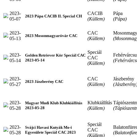
2023-
CACIB
Pápa
2023 Pápa CACIB II. Special CH
05-07
(Küllem)
(Pápa)
2023-
CAC
Mosonmagy
2023 Mosonmagyaróvár CAC
05-13
(Küllem)
(Mosonmagy
Speciál
2023-
Fehérvárcsu
Golden Retriever Kör Speciál CAC
CAC
05-14
(Fehérvárcs
2023-05-14
(Küllem)
2023-
CAC
Jászberény
2023 Jászberény CAC
05-27
(Küllem)
(Jászberény
2023-
Klubkiállítás
Tápiószentm
Magyar Mudi Klub Klubkiállítás
05-28
(Küllem)
(Tápiószent
2023-05-28
Speciál
2023-
Balatonfüre
Svájci Havasi Kutyák Mo-i
CAC
05-28
(Balatonfür
Egyesülete Speciál CAC 2023
(Küllem)