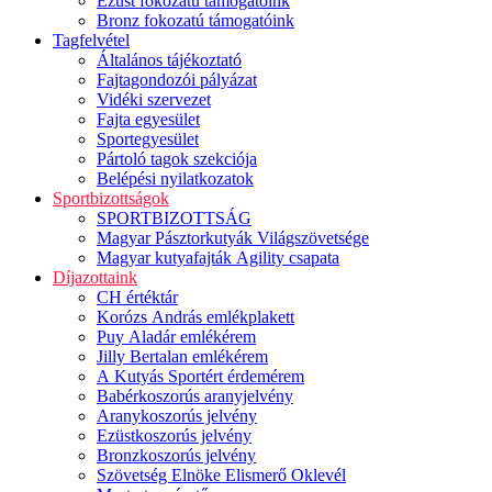
Ezüst fokozatú támogatóink
Bronz fokozatú támogatóink
Tagfelvétel
Általános tájékoztató
Fajtagondozói pályázat
Vidéki szervezet
Fajta egyesület
Sportegyesület
Pártoló tagok szekciója
Belépési nyilatkozatok
Sportbizottságok
SPORTBIZOTTSÁG
Magyar Pásztorkutyák Világszövetsége
Magyar kutyafajták Agility csapata
Díjazottaink
CH értéktár
Korózs András emlékplakett
Puy Aladár emlékérem
Jilly Bertalan emlékérem
A Kutyás Sportért érdemérem
Babérkoszorús aranyjelvény
Aranykoszorús jelvény
Ezüstkoszorús jelvény
Bronzkoszorús jelvény
Szövetség Elnöke Elismerő Oklevél