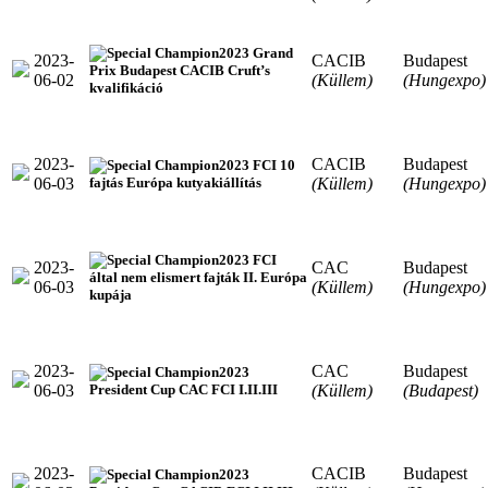
2023 Grand
2023-
CACIB
Budapest
Prix Budapest CACIB Cruft’s
06-02
(Küllem)
(Hungexpo)
kvalifikáció
2023-
CACIB
Budapest
2023 FCI 10
06-03
(Küllem)
(Hungexpo)
fajtás Európa kutyakiállítás
2023 FCI
2023-
CAC
Budapest
által nem elismert fajták II. Európa
06-03
(Küllem)
(Hungexpo)
kupája
2023-
CAC
Budapest
2023
06-03
(Küllem)
(Budapest)
President Cup CAC FCI I.II.III
2023-
CACIB
Budapest
2023