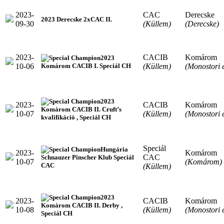
2023-
CAC
Derecske
2023 Derecske 2xCAC II.
09-30
(Küllem)
(Derecske)
2023-
CACIB
Komárom
2023
10-06
(Küllem)
(Monostori 
Komárom CACIB I. Speciál CH
2023
2023-
CACIB
Komárom
Komárom CACIB II. Cruft’s
10-07
(Küllem)
(Monostori 
kvalifikáció , Speciál CH
Speciál
Hungária
2023-
Komárom
CAC
Schnauzer Pinscher Klub Speciál
10-07
(Komárom)
CAC
(Küllem)
2023
2023-
CACIB
Komárom
Komárom CACIB II. Derby ,
10-08
(Küllem)
(Monostori 
Speciál CH