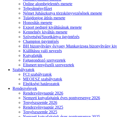
Online alombejelentés menete
Teljesítményfűzet
Német Juhászkutya törzskönyvezésének menete
Tulajdonjog átírás menete
Honosítás menete
Export pedigré kiváltásának menete
Kennelnév kiváltás menete
Szövetségi/Sportkártya ügyintézés
Champion ügyintézés
BH bizonyítvány és/vagy Munkavizsga bizonyítvány kiv
Kiállításra való nevezés
Kutyafajták
Fajtagondozó szervezetek
Elismert tenyésztői szervezetek
Szabályzatok
FCI szabályzatok
MEOESZ szabályzatok
Elnökségi határozatok
Rendezvények
Rendezvénynaptár 2026
Nemzeti kutyafajtaink éves pontversenye 2026
Tenyészszemle 2026
Rendezvénynaptár 2025
Tenyészszemle 2025
Nemzeti kutyafajtaink éves pontversenye 2025