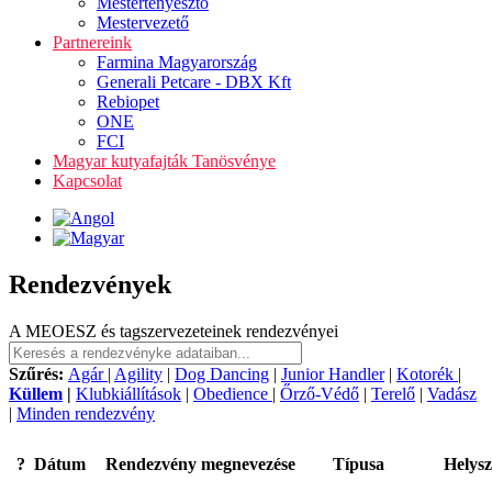
Mestertenyésztő
Mestervezető
Partnereink
Farmina Magyarország
Generali Petcare - DBX Kft
Rebiopet
ONE
FCI
Magyar kutyafajták Tanösvénye
Kapcsolat
Rendezvények
A MEOESZ és tagszervezeteinek rendezvényei
Szűrés:
Agár
|
Agility
|
Dog Dancing
|
Junior Handler
|
Kotorék
|
Küllem
|
Klubkiállítások
|
Obedience
|
Őrző-Védő
|
Terelő
|
Vadász
|
Minden rendezvény
?
Dátum
Rendezvény megnevezése
Típusa
Helysz