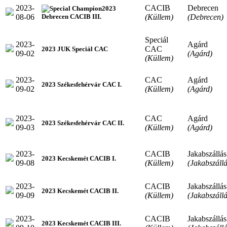
2023-
CACIB
Debrecen
2023
08-06
(Küllem)
(Debrecen)
Debrecen CACIB III.
Speciál
2023-
Agárd
CAC
2023 JUK Speciál CAC
09-02
(Agárd)
(Küllem)
2023-
CAC
Agárd
2023 Székesfehérvár CAC I.
09-02
(Küllem)
(Agárd)
2023-
CAC
Agárd
2023 Székesfehérvár CAC II.
09-03
(Küllem)
(Agárd)
2023-
CACIB
Jakabszállás
2023 Kecskemét CACIB I.
09-08
(Küllem)
(Jakabszállá
2023-
CACIB
Jakabszállás
2023 Kecskemét CACIB II.
09-09
(Küllem)
(Jakabszállá
2023-
CACIB
Jakabszállás
2023 Kecskemét CACIB III.