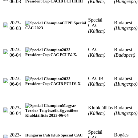
06-03
(Küllem)
(Hungexpo)
President Cup CACIB FCI I.II.III
Speciál
2023-
Budapest
CTPE Speciál
CAC
06-03
(Hungexpo)
CAC 2023
(Küllem)
2023-
CAC
Budapest
2023
06-04
(Küllem)
(Budapest)
President Cup CAC FCI IV.-X.
2023-
CACIB
Budapest
2023
06-04
(Küllem)
(Hungexpo)
President Cup CACIB FCI IV.-X.
Magyar
2023-
Klubkiállítás
Budapest
Terrier Tenyésztők Egyesülete
06-04
(Küllem)
(Hungexpo)
Klubkiállítás 2023-06-04
Speciál
2023-
Bogács
Hungária Puli Klub Speciál CAC
CAC