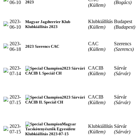
06-10
(Bogács)
2023
(Küllem)
2023-
Klubkiállítás
Budapest
Magyar Jagdterrier Klub
06-10
(Küllem)
(Budapest)
Klubkiállítás 2023
2023-
CAC
Szerencs
2023 Szerencs CAC
06-18
(Küllem)
(Szerencs)
2023-
CACIB
Sárvár
2023 Sárvári
07-14
(Küllem)
(Sárvár)
CACIB I. Speciál CH
2023-
CACIB
Sárvár
2023 Sárvári
07-15
(Küllem)
(Sárvár)
CACIB II. Speciál CH
Magyar
2023-
Klubkiállítás
Sárvár
Tacskótenyésztők Egyesülete
07-15
(Küllem)
(Sárvár)
Klubkiállítás 2023-07-15