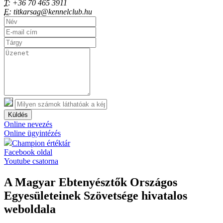
T:
+36 70 465 3911
E:
titkarsag@kennelclub.hu
Küldés
Online nevezés
Online ügyintézés
Champion értéktár
Facebook oldal
Youtube csatorna
A Magyar Ebtenyésztők Országos
Egyesületeinek Szövetsége hivatalos
weboldala