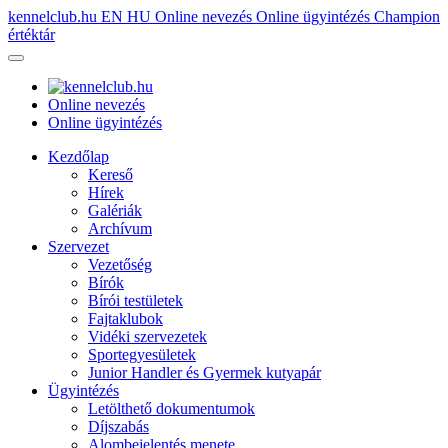
kennelclub.hu
EN
HU
Online nevezés
Online ügyintézés
Champion
értéktár
Online nevezés
Online ügyintézés
Kezdőlap
Kereső
Hírek
Galériák
Archívum
Szervezet
Vezetőség
Bírók
Bírói testületek
Fajtaklubok
Vidéki szervezetek
Sportegyesületek
Junior Handler és Gyermek kutyapár
Ügyintézés
Letölthető dokumentumok
Díjszabás
Alombejelentés menete