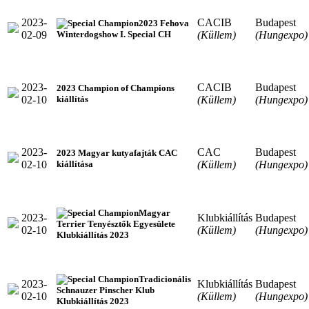
2023-
CACIB
Budapest
2023 Fehova
02-09
(Küllem)
(Hungexpo)
Winterdogshow I. Special CH
2023-
CACIB
Budapest
2023 Champion of Champions
02-10
(Küllem)
(Hungexpo)
kiállítás
2023-
CAC
Budapest
2023 Magyar kutyafajták CAC
02-10
(Küllem)
(Hungexpo)
kiállítása
Magyar
2023-
Klubkiállítás
Budapest
Terrier Tenyésztők Egyesülete
02-10
(Küllem)
(Hungexpo)
Klubkiállítás 2023
Tradicionális
2023-
Klubkiállítás
Budapest
Schnauzer Pinscher Klub
02-10
(Küllem)
(Hungexpo)
Klubkiállítás 2023