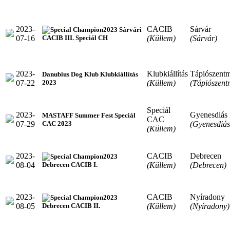
2023-
CACIB
Sárvár
2023 Sárvári
07-16
(Küllem)
(Sárvár)
CACIB III. Speciál CH
2023-
Klubkiállítás
Tápiószentm
Danubius Dog Klub Klubkiállítás
07-22
(Küllem)
(Tápiószent
2023
Speciál
2023-
Gyenesdiás
MASTAFF Summer Fest Speciál
CAC
07-29
(Gyenesdiás
CAC 2023
(Küllem)
2023-
CACIB
Debrecen
2023
08-04
(Küllem)
(Debrecen)
Debrecen CACIB I.
2023-
CACIB
Nyíradony
2023
08-05
(Küllem)
(Nyíradony)
Debrecen CACIB II.