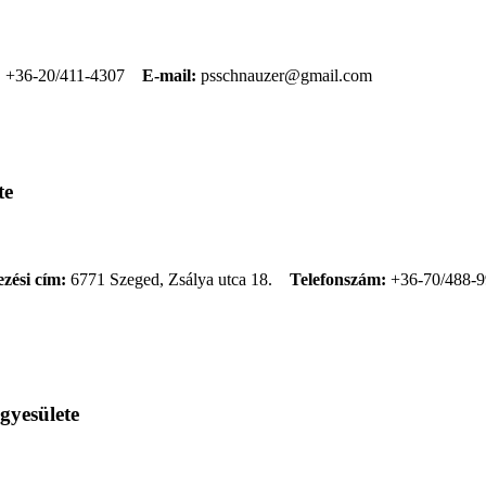
:
+36-20/411-4307
E-mail:
psschnauzer@gmail.com
te
ezési cím:
6771 Szeged, Zsálya utca 18.
Telefonszám:
+36-70/488-
gyesülete