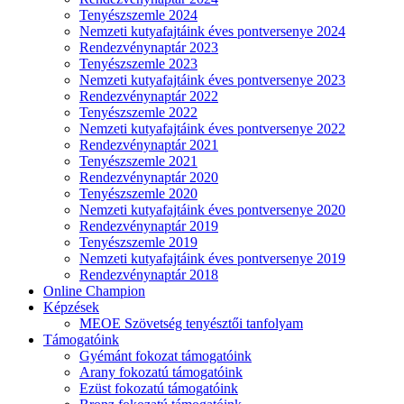
Tenyészszemle 2024
Nemzeti kutyafajtáink éves pontversenye 2024
Rendezvénynaptár 2023
Tenyészszemle 2023
Nemzeti kutyafajtáink éves pontversenye 2023
Rendezvénynaptár 2022
Tenyészszemle 2022
Nemzeti kutyafajtáink éves pontversenye 2022
Rendezvénynaptár 2021
Tenyészszemle 2021
Rendezvénynaptár 2020
Tenyészszemle 2020
Nemzeti kutyafajtáink éves pontversenye 2020
Rendezvénynaptár 2019
Tenyészszemle 2019
Nemzeti kutyafajtáink éves pontversenye 2019
Rendezvénynaptár 2018
Online Champion
Képzések
MEOE Szövetség tenyésztői tanfolyam
Támogatóink
Gyémánt fokozat támogatóink
Arany fokozatú támogatóink
Ezüst fokozatú támogatóink