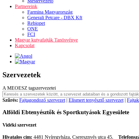
Mestervezető
Partnereink
Farmina Magyarország
Generali Petcare - DBX Kft
Rebiopet
ONE
FCI
Magyar kutyafajták Tanösvénye
Kapcsolat
Szervezetek
A MEOESZ tagszervezetei
Szűrés:
Fajtagondozó szervezet
|
Elismert tenyésztő szervezet
|
Fajta
Alföldi Ebtenyésztők és Sportkutyások Egyesülete
Vidéki szervezet
Hivatalos cím:
4481 Nyíregyháza, Cseresznyés utca 45.
Telefonsz