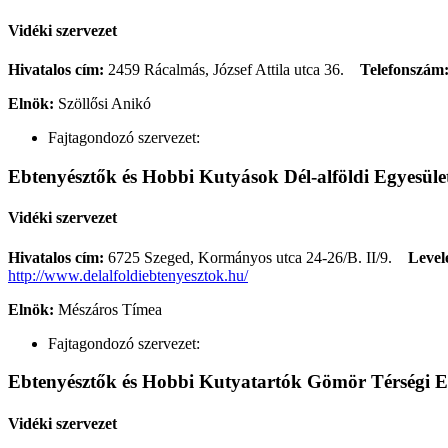
Vidéki szervezet
Hivatalos cím:
2459 Rácalmás, József Attila utca 36.
Telefonszám
Elnök:
Szöllősi Anikó
Fajtagondozó szervezet:
Ebtenyésztők és Hobbi Kutyások Dél-alföldi Egyesüle
Vidéki szervezet
Hivatalos cím:
6725 Szeged, Kormányos utca 24-26/B. II/9.
Level
http://www.delalfoldiebtenyesztok.hu/
Elnök:
Mészáros Tímea
Fajtagondozó szervezet:
Ebtenyésztők és Hobbi Kutyatartók Gömör Térségi E
Vidéki szervezet