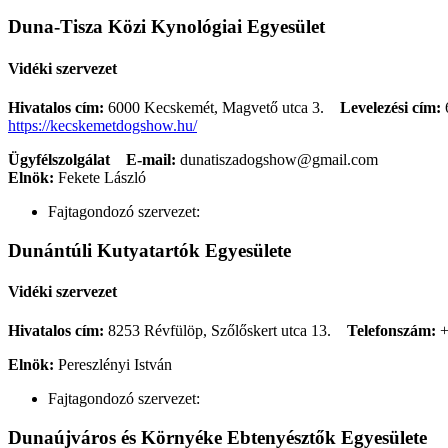
Duna-Tisza Közi Kynológiai Egyesület
Vidéki szervezet
Hivatalos cím:
6000 Kecskemét, Magvető utca 3.
Levelezési cím:
https://kecskemetdogshow.hu/
Ügyfélszolgálat
E-mail:
dunatiszadogshow@gmail.com
Elnök:
Fekete László
Fajtagondozó szervezet:
Dunántúli Kutyatartók Egyesülete
Vidéki szervezet
Hivatalos cím:
8253 Révfülöp, Szőlőskert utca 13.
Telefonszám:
+
Elnök:
Pereszlényi István
Fajtagondozó szervezet:
Dunaújváros és Környéke Ebtenyésztők Egyesülete