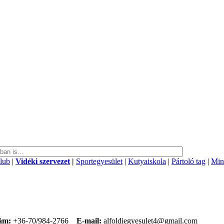
klub
|
Vidéki szervezet
|
Sportegyesület
|
Kutyaiskola
|
Pártoló tag
|
Min
ám:
+36-70/984-2766
E-mail:
alfoldiegyesulet4@gmail.com