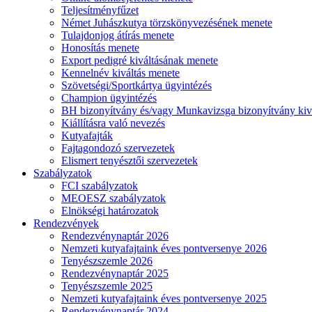
Teljesítményfűzet
Német Juhászkutya törzskönyvezésének menete
Tulajdonjog átírás menete
Honosítás menete
Export pedigré kiváltásának menete
Kennelnév kiváltás menete
Szövetségi/Sportkártya ügyintézés
Champion ügyintézés
BH bizonyítvány és/vagy Munkavizsga bizonyítvány kiv
Kiállításra való nevezés
Kutyafajták
Fajtagondozó szervezetek
Elismert tenyésztői szervezetek
Szabályzatok
FCI szabályzatok
MEOESZ szabályzatok
Elnökségi határozatok
Rendezvények
Rendezvénynaptár 2026
Nemzeti kutyafajtaink éves pontversenye 2026
Tenyészszemle 2026
Rendezvénynaptár 2025
Tenyészszemle 2025
Nemzeti kutyafajtaink éves pontversenye 2025
Rendezvénynaptár 2024