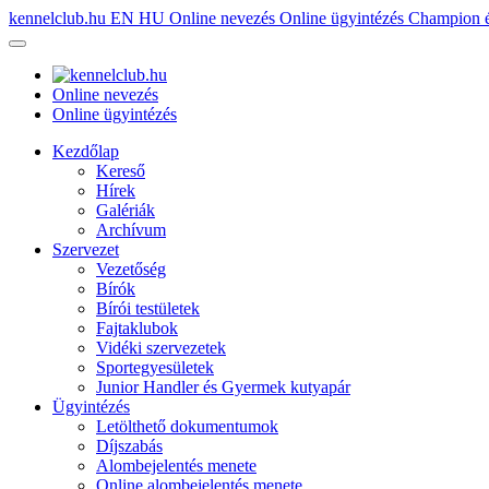
kennelclub.hu
EN
HU
Online nevezés
Online ügyintézés
Champion é
Online nevezés
Online ügyintézés
Kezdőlap
Kereső
Hírek
Galériák
Archívum
Szervezet
Vezetőség
Bírók
Bírói testületek
Fajtaklubok
Vidéki szervezetek
Sportegyesületek
Junior Handler és Gyermek kutyapár
Ügyintézés
Letölthető dokumentumok
Díjszabás
Alombejelentés menete
Online alombejelentés menete