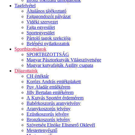
Bronz fokozatú támogatóink
Tagfelvétel
Általános tájékoztató
Fajtagondozói pályázat
Vidéki szervezet
Fajta egyesület
Sportegyesület
Pártoló tagok szekciója
Belépési nyilatkozatok
Sportbizottságok
SPORTBIZOTTSÁG
Magyar Pásztorkutyák Világszövetsége
Magyar kutyafajták Agility csapata
Díjazottaink
CH értéktár
Korózs András emlékplakett
Puy Aladár emlékérem
Jilly Bertalan emlékérem
A Kutyás Sportért érdemérem
Babérkoszorús aranyjelvény
Aranykoszorús jelvény
Ezüstkoszorús jelvény
Bronzkoszorús jelvény
Szövetség Elnöke Elismerő Oklevél
Mestertenyésztő