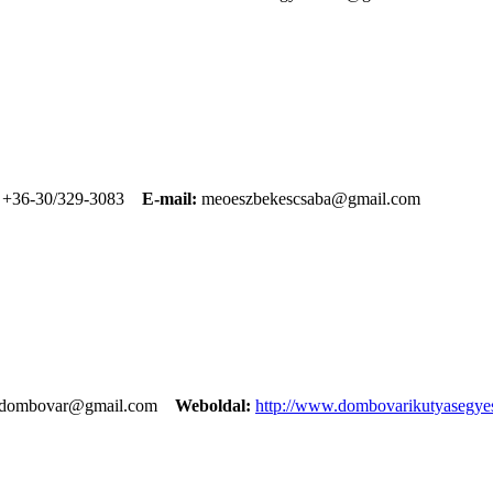
+36-30/329-3083
E-mail:
meoeszbekescsaba@gmail.com
dombovar@gmail.com
Weboldal:
http://www.dombovarikutyasegyes