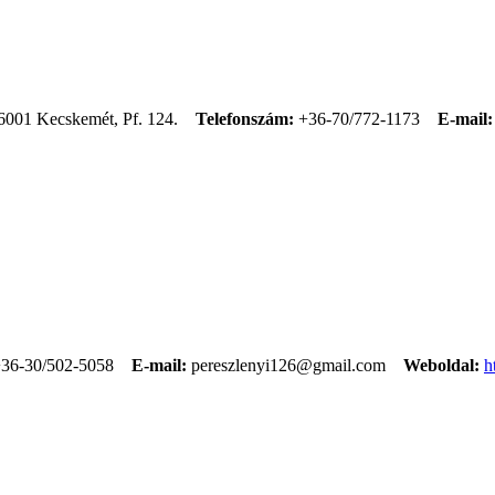
6001 Kecskemét, Pf. 124.
Telefonszám:
+36-70/772-1173
E-mail:
36-30/502-5058
E-mail:
pereszlenyi126@gmail.com
Weboldal:
h