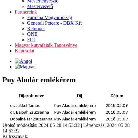
Mestertenyésztő
Mestervezető
Partnereink
Farmina Magyarország
Generali Petcare - DBX Kft
Rebiopet
ONE
FCI
Magyar kutyafajták Tanösvénye
Kapcsolat
Puy Aladár emlékérem
Díjazott neve
Díj
Dátum
dr. Jakkel Tamás
Puy Aladár emlékérem
2018.05.09
dr. Balogh Zsuzsanna
Puy Aladár emlékérem
2018.05.09
Dobainé Tar Zsuzsanna
Puy Aladár emlékérem
2018.05.09
Utolsó módosítás: 2024-05-28 14:53:32 | Létrehozás: 2024-05-28
14:53:32
Kulcsszavak: