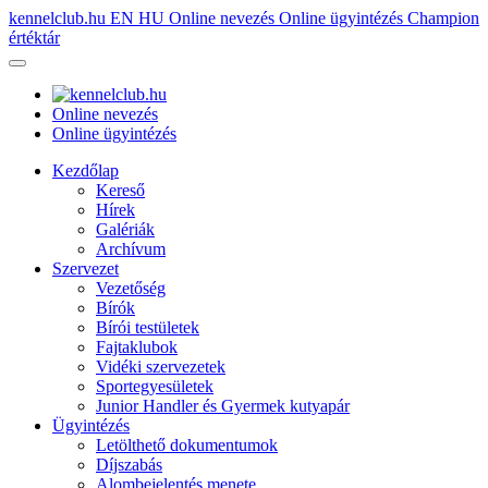
kennelclub.hu
EN
HU
Online nevezés
Online ügyintézés
Champion
értéktár
Online nevezés
Online ügyintézés
Kezdőlap
Kereső
Hírek
Galériák
Archívum
Szervezet
Vezetőség
Bírók
Bírói testületek
Fajtaklubok
Vidéki szervezetek
Sportegyesületek
Junior Handler és Gyermek kutyapár
Ügyintézés
Letölthető dokumentumok
Díjszabás
Alombejelentés menete