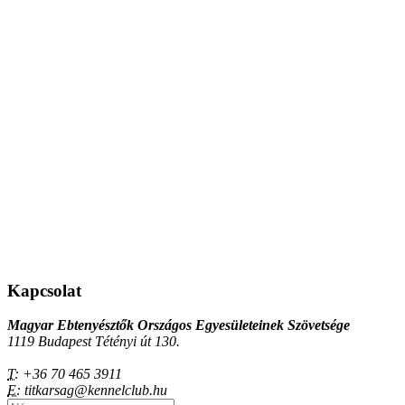
Kapcsolat
Magyar Ebtenyésztők Országos Egyesületeinek Szövetsége
1119 Budapest Tétényi út 130.
T:
+36 70 465 3911
E:
titkarsag@kennelclub.hu