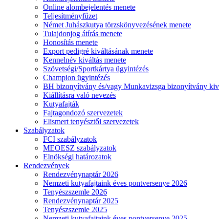
Online alombejelentés menete
Teljesítményfűzet
Német Juhászkutya törzskönyvezésének menete
Tulajdonjog átírás menete
Honosítás menete
Export pedigré kiváltásának menete
Kennelnév kiváltás menete
Szövetségi/Sportkártya ügyintézés
Champion ügyintézés
BH bizonyítvány és/vagy Munkavizsga bizonyítvány kiv
Kiállításra való nevezés
Kutyafajták
Fajtagondozó szervezetek
Elismert tenyésztői szervezetek
Szabályzatok
FCI szabályzatok
MEOESZ szabályzatok
Elnökségi határozatok
Rendezvények
Rendezvénynaptár 2026
Nemzeti kutyafajtaink éves pontversenye 2026
Tenyészszemle 2026
Rendezvénynaptár 2025
Tenyészszemle 2025
Nemzeti kutyafajtaink éves pontversenye 2025