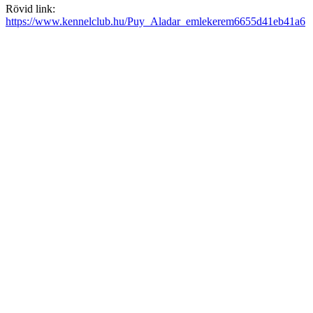
Rövid link:
https://www.kennelclub.hu/Puy_Aladar_emlekerem6655d41eb41a6