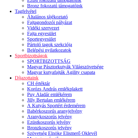
Ezüst fokozatú támogatóink
Bronz fokozatú támogatóink
Tagfelvétel
Általános tájékoztató
Fajtagondozói pályázat
Vidéki szervezet
Fajta egyesület
Sportegyesület
Pártoló tagok szekciója
Belépési nyilatkozatok
Sportbizottságok
SPORTBIZOTTSÁG
Magyar Pásztorkutyák Világszövetsége
Magyar kutyafajták Agility csapata
Díjazottaink
CH értéktár
Korózs András emlékplakett
Puy Aladár emlékérem
Jilly Bertalan emlékérem
A Kutyás Sportért érdemérem
Babérkoszorús aranyjelvény
Aranykoszorús jelvény
Ezüstkoszorús jelvény
Bronzkoszorús jelvény
Szövetség Elnöke Elismerő Oklevél