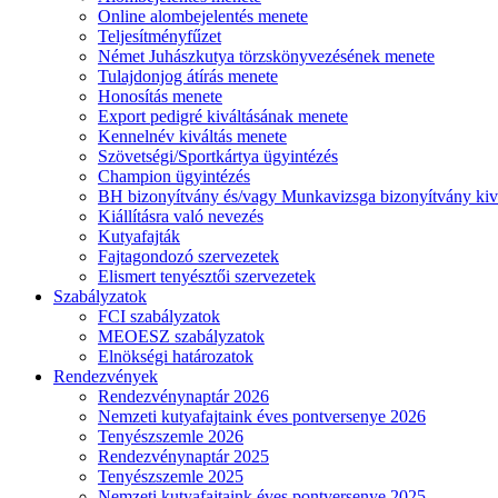
Online alombejelentés menete
Teljesítményfűzet
Német Juhászkutya törzskönyvezésének menete
Tulajdonjog átírás menete
Honosítás menete
Export pedigré kiváltásának menete
Kennelnév kiváltás menete
Szövetségi/Sportkártya ügyintézés
Champion ügyintézés
BH bizonyítvány és/vagy Munkavizsga bizonyítvány kiv
Kiállításra való nevezés
Kutyafajták
Fajtagondozó szervezetek
Elismert tenyésztői szervezetek
Szabályzatok
FCI szabályzatok
MEOESZ szabályzatok
Elnökségi határozatok
Rendezvények
Rendezvénynaptár 2026
Nemzeti kutyafajtaink éves pontversenye 2026
Tenyészszemle 2026
Rendezvénynaptár 2025
Tenyészszemle 2025
Nemzeti kutyafajtaink éves pontversenye 2025