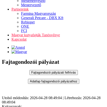
Mestertenyésztő
Mestervezető
Partnereink
Farmina Magyarország
Generali Petcare - DBX Kft
Rebiopet
ONE
FCI
Magyar kutyafajták Tanösvénye
Kapcsolat
Fajtagondozói pályázat
Utolsó módosítás: 2026-04-28 08:49:04 | Létrehozás: 2026-04-28
08:49:04
Kulcsszavak: