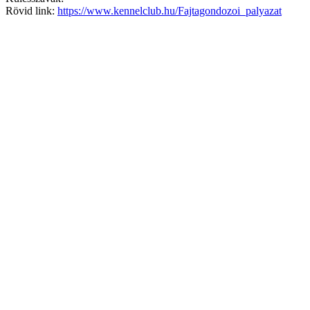
Rövid link:
https://www.kennelclub.hu/Fajtagondozoi_palyazat