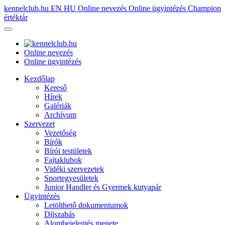
kennelclub.hu
EN
HU
Online nevezés
Online ügyintézés
Champion
értéktár
Online nevezés
Online ügyintézés
Kezdőlap
Kereső
Hírek
Galériák
Archívum
Szervezet
Vezetőség
Bírók
Bírói testületek
Fajtaklubok
Vidéki szervezetek
Sportegyesületek
Junior Handler és Gyermek kutyapár
Ügyintézés
Letölthető dokumentumok
Díjszabás
Alombejelentés menete