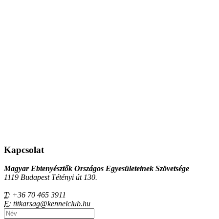
Kapcsolat
Magyar Ebtenyésztők Országos Egyesületeinek Szövetsége
1119 Budapest Tétényi út 130.
T:
+36 70 465 3911
E:
titkarsag@kennelclub.hu