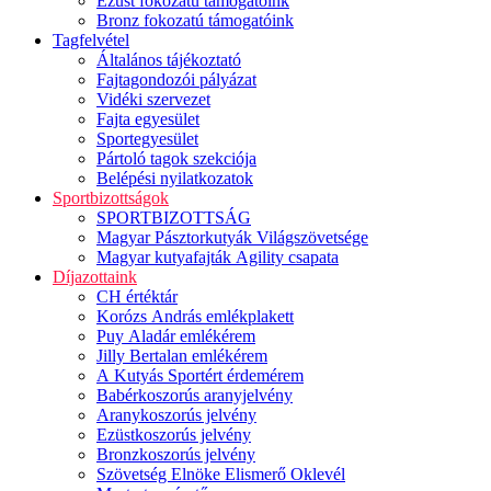
Ezüst fokozatú támogatóink
Bronz fokozatú támogatóink
Tagfelvétel
Általános tájékoztató
Fajtagondozói pályázat
Vidéki szervezet
Fajta egyesület
Sportegyesület
Pártoló tagok szekciója
Belépési nyilatkozatok
Sportbizottságok
SPORTBIZOTTSÁG
Magyar Pásztorkutyák Világszövetsége
Magyar kutyafajták Agility csapata
Díjazottaink
CH értéktár
Korózs András emlékplakett
Puy Aladár emlékérem
Jilly Bertalan emlékérem
A Kutyás Sportért érdemérem
Babérkoszorús aranyjelvény
Aranykoszorús jelvény
Ezüstkoszorús jelvény
Bronzkoszorús jelvény
Szövetség Elnöke Elismerő Oklevél