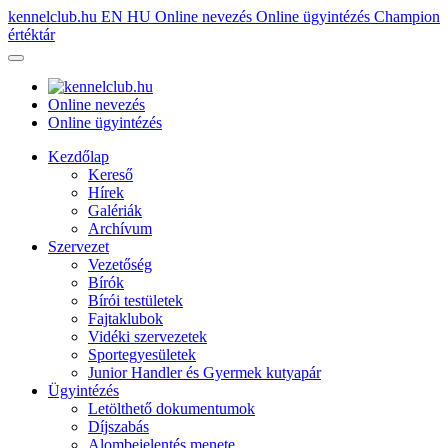
kennelclub.hu
EN
HU
Online nevezés
Online ügyintézés
Champion
értéktár
Online nevezés
Online ügyintézés
Kezdőlap
Kereső
Hírek
Galériák
Archívum
Szervezet
Vezetőség
Bírók
Bírói testületek
Fajtaklubok
Vidéki szervezetek
Sportegyesületek
Junior Handler és Gyermek kutyapár
Ügyintézés
Letölthető dokumentumok
Díjszabás
Alombejelentés menete