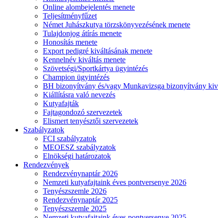
Online alombejelentés menete
Teljesítményfűzet
Német Juhászkutya törzskönyvezésének menete
Tulajdonjog átírás menete
Honosítás menete
Export pedigré kiváltásának menete
Kennelnév kiváltás menete
Szövetségi/Sportkártya ügyintézés
Champion ügyintézés
BH bizonyítvány és/vagy Munkavizsga bizonyítvány kiv
Kiállításra való nevezés
Kutyafajták
Fajtagondozó szervezetek
Elismert tenyésztői szervezetek
Szabályzatok
FCI szabályzatok
MEOESZ szabályzatok
Elnökségi határozatok
Rendezvények
Rendezvénynaptár 2026
Nemzeti kutyafajtaink éves pontversenye 2026
Tenyészszemle 2026
Rendezvénynaptár 2025
Tenyészszemle 2025
Nemzeti kutyafajtaink éves pontversenye 2025