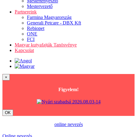
Mestertenyésztő
Mestervezető
Partnereink
Farmina Magyarország
Generali Petcare - DBX Kft
Rebiopet
ONE
FCI
Magyar kutyafajták Tanösvénye
Kapcsolat
×
Figyelem!
OK
online nevezés
Online nevezés