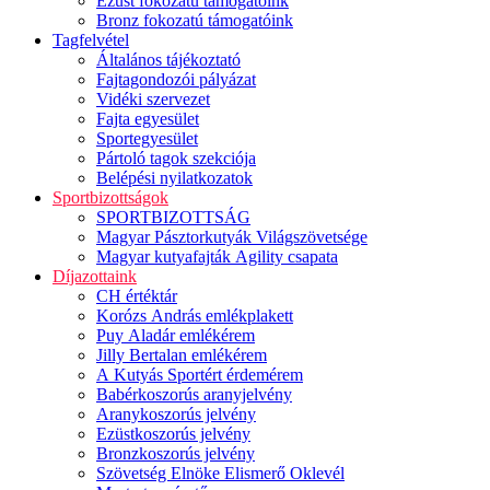
Ezüst fokozatú támogatóink
Bronz fokozatú támogatóink
Tagfelvétel
Általános tájékoztató
Fajtagondozói pályázat
Vidéki szervezet
Fajta egyesület
Sportegyesület
Pártoló tagok szekciója
Belépési nyilatkozatok
Sportbizottságok
SPORTBIZOTTSÁG
Magyar Pásztorkutyák Világszövetsége
Magyar kutyafajták Agility csapata
Díjazottaink
CH értéktár
Korózs András emlékplakett
Puy Aladár emlékérem
Jilly Bertalan emlékérem
A Kutyás Sportért érdemérem
Babérkoszorús aranyjelvény
Aranykoszorús jelvény
Ezüstkoszorús jelvény
Bronzkoszorús jelvény
Szövetség Elnöke Elismerő Oklevél