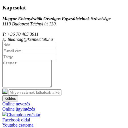
Kapcsolat
Magyar Ebtenyésztők Országos Egyesületeinek Szövetsége
1119 Budapest Tétényi út 130.
T:
+36 70 465 3911
E:
titkarsag@kennelclub.hu
Küldés
Online nevezés
Online ügyintézés
Champion értéktár
Facebook oldal
Youtube csatorna