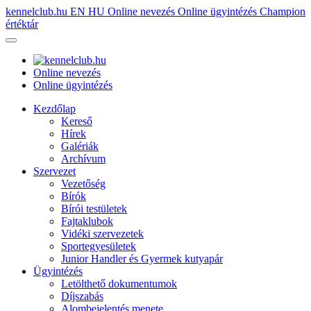
kennelclub.hu
EN
HU
Online nevezés
Online ügyintézés
Champion
értéktár
Online nevezés
Online ügyintézés
Kezdőlap
Kereső
Hírek
Galériák
Archívum
Szervezet
Vezetőség
Bírók
Bírói testületek
Fajtaklubok
Vidéki szervezetek
Sportegyesületek
Junior Handler és Gyermek kutyapár
Ügyintézés
Letölthető dokumentumok
Díjszabás
Alombejelentés menete