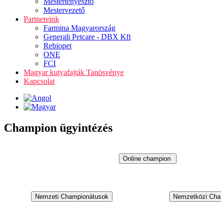
Mestertenyésztő
Mestervezető
Partnereink
Farmina Magyarország
Generali Petcare - DBX Kft
Rebiopet
ONE
FCI
Magyar kutyafajták Tanösvénye
Kapcsolat
Champion ügyintézés