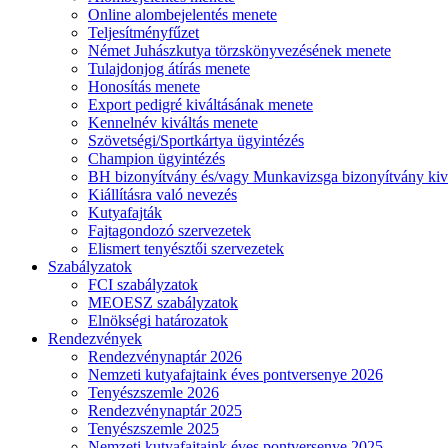
Online alombejelentés menete
Teljesítményfűzet
Német Juhászkutya törzskönyvezésének menete
Tulajdonjog átírás menete
Honosítás menete
Export pedigré kiváltásának menete
Kennelnév kiváltás menete
Szövetségi/Sportkártya ügyintézés
Champion ügyintézés
BH bizonyítvány és/vagy Munkavizsga bizonyítvány kiv
Kiállításra való nevezés
Kutyafajták
Fajtagondozó szervezetek
Elismert tenyésztői szervezetek
Szabályzatok
FCI szabályzatok
MEOESZ szabályzatok
Elnökségi határozatok
Rendezvények
Rendezvénynaptár 2026
Nemzeti kutyafajtaink éves pontversenye 2026
Tenyészszemle 2026
Rendezvénynaptár 2025
Tenyészszemle 2025
Nemzeti kutyafajtaink éves pontversenye 2025