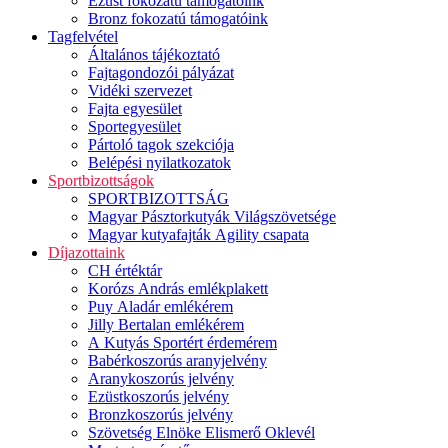
Ezüst fokozatú támogatóink
Bronz fokozatú támogatóink
Tagfelvétel
Általános tájékoztató
Fajtagondozói pályázat
Vidéki szervezet
Fajta egyesület
Sportegyesület
Pártoló tagok szekciója
Belépési nyilatkozatok
Sportbizottságok
SPORTBIZOTTSÁG
Magyar Pásztorkutyák Világszövetsége
Magyar kutyafajták Agility csapata
Díjazottaink
CH értéktár
Korózs András emlékplakett
Puy Aladár emlékérem
Jilly Bertalan emlékérem
A Kutyás Sportért érdemérem
Babérkoszorús aranyjelvény
Aranykoszorús jelvény
Ezüstkoszorús jelvény
Bronzkoszorús jelvény
Szövetség Elnöke Elismerő Oklevél