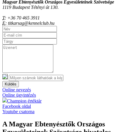
Magyar Ebtenyésztők Országos Egyesületeinek Szövetsége
1119 Budapest Tétényi út 130.
T:
+36 70 465 3911
E:
titkarsag@kennelclub.hu
Küldés
Online nevezés
Online ügyintézés
Champion értéktár
Facebook oldal
Youtube csatorna
A Magyar Ebtenyésztők Országos