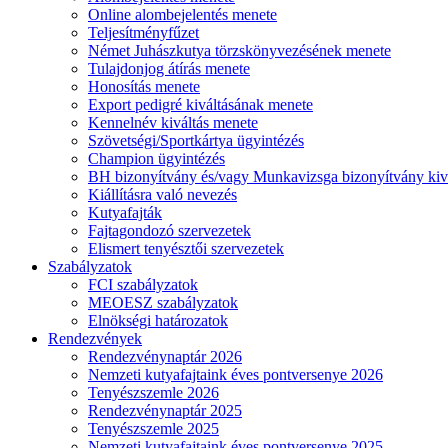
Online alombejelentés menete
Teljesítményfűzet
Német Juhászkutya törzskönyvezésének menete
Tulajdonjog átírás menete
Honosítás menete
Export pedigré kiváltásának menete
Kennelnév kiváltás menete
Szövetségi/Sportkártya ügyintézés
Champion ügyintézés
BH bizonyítvány és/vagy Munkavizsga bizonyítvány kiv
Kiállításra való nevezés
Kutyafajták
Fajtagondozó szervezetek
Elismert tenyésztői szervezetek
Szabályzatok
FCI szabályzatok
MEOESZ szabályzatok
Elnökségi határozatok
Rendezvények
Rendezvénynaptár 2026
Nemzeti kutyafajtaink éves pontversenye 2026
Tenyészszemle 2026
Rendezvénynaptár 2025
Tenyészszemle 2025
Nemzeti kutyafajtaink éves pontversenye 2025