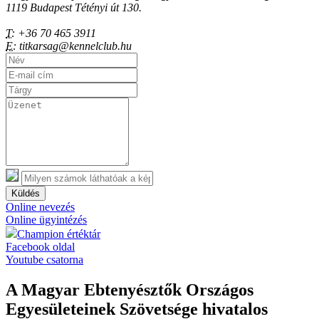
1119 Budapest Tétényi út 130.
T:
+36 70 465 3911
E:
titkarsag@kennelclub.hu
Küldés
Online nevezés
Online ügyintézés
Champion értéktár
Facebook oldal
Youtube csatorna
A Magyar Ebtenyésztők Országos
Egyesületeinek Szövetsége hivatalos