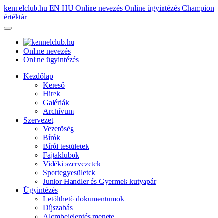
kennelclub.hu
EN
HU
Online nevezés
Online ügyintézés
Champion
értéktár
Online nevezés
Online ügyintézés
Kezdőlap
Kereső
Hírek
Galériák
Archívum
Szervezet
Vezetőség
Bírók
Bírói testületek
Fajtaklubok
Vidéki szervezetek
Sportegyesületek
Junior Handler és Gyermek kutyapár
Ügyintézés
Letölthető dokumentumok
Díjszabás
Alombejelentés menete