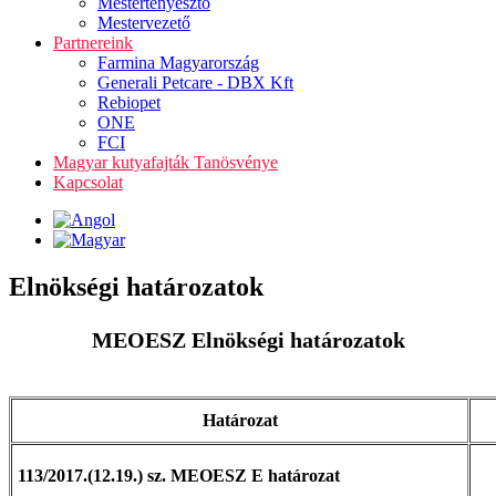
Mestertenyésztő
Mestervezető
Partnereink
Farmina Magyarország
Generali Petcare - DBX Kft
Rebiopet
ONE
FCI
Magyar kutyafajták Tanösvénye
Kapcsolat
Elnökségi határozatok
MEOESZ Elnökségi határozatok
Határozat
113/2017.(12.19.) sz. MEOESZ E határozat