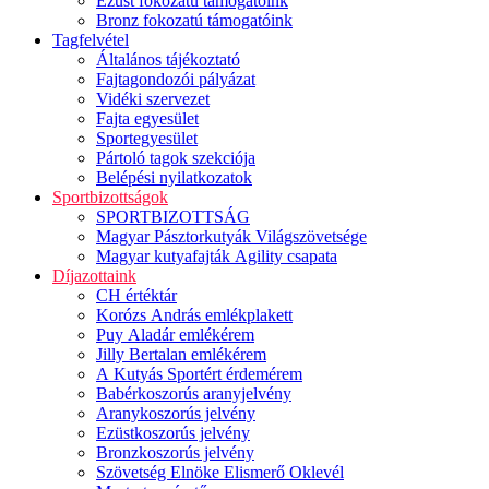
Ezüst fokozatú támogatóink
Bronz fokozatú támogatóink
Tagfelvétel
Általános tájékoztató
Fajtagondozói pályázat
Vidéki szervezet
Fajta egyesület
Sportegyesület
Pártoló tagok szekciója
Belépési nyilatkozatok
Sportbizottságok
SPORTBIZOTTSÁG
Magyar Pásztorkutyák Világszövetsége
Magyar kutyafajták Agility csapata
Díjazottaink
CH értéktár
Korózs András emlékplakett
Puy Aladár emlékérem
Jilly Bertalan emlékérem
A Kutyás Sportért érdemérem
Babérkoszorús aranyjelvény
Aranykoszorús jelvény
Ezüstkoszorús jelvény
Bronzkoszorús jelvény
Szövetség Elnöke Elismerő Oklevél