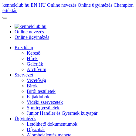
kennelclub.hu
EN
HU
Online nevezés
Online ügyintézés
Champion
értéktár
Online nevezés
Online ügyintézés
Kezdőlap
Kereső
Hírek
Galériák
Archívum
Szervezet
Vezetőség
Bírók
Bírói testületek
Fajtaklubok
Vidéki szervezetek
Sportegyesületek
Junior Handler és Gyermek kutyapár
Ügyintézés
Letölthető dokumentumok
Díjszabás
Alombejelentés menete