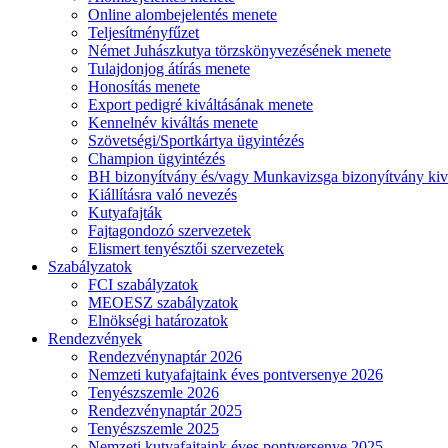
Online alombejelentés menete
Teljesítményfűzet
Német Juhászkutya törzskönyvezésének menete
Tulajdonjog átírás menete
Honosítás menete
Export pedigré kiváltásának menete
Kennelnév kiváltás menete
Szövetségi/Sportkártya ügyintézés
Champion ügyintézés
BH bizonyítvány és/vagy Munkavizsga bizonyítvány kiv
Kiállításra való nevezés
Kutyafajták
Fajtagondozó szervezetek
Elismert tenyésztői szervezetek
Szabályzatok
FCI szabályzatok
MEOESZ szabályzatok
Elnökségi határozatok
Rendezvények
Rendezvénynaptár 2026
Nemzeti kutyafajtaink éves pontversenye 2026
Tenyészszemle 2026
Rendezvénynaptár 2025
Tenyészszemle 2025
Nemzeti kutyafajtaink éves pontversenye 2025