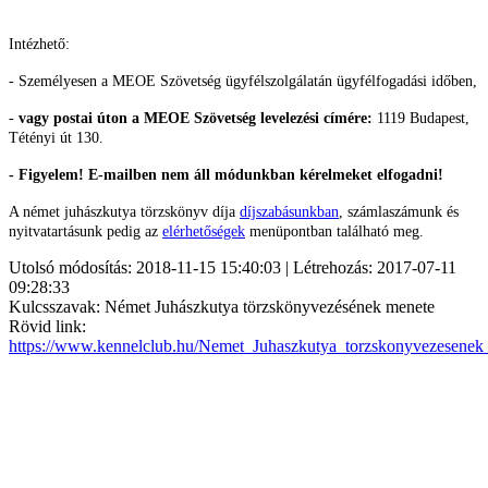
Intézhető:
- Személyesen a MEOE Szövetség ügyfélszolgálatán ügyfélfogadási időben,
-
vagy postai úton a MEOE Szövetség levelezési címére:
1119 Budapest,
Tétényi út 130.
- Figyelem! E-mailben nem áll módunkban kérelmeket elfogadni!
A német juhászkutya törzskönyv díja
díjszabásunkban
, számlaszámunk és
nyitvatartásunk pedig az
elérhetőségek
menüpontban található meg.
Utolsó módosítás: 2018-11-15 15:40:03 | Létrehozás: 2017-07-11
09:28:33
Kulcsszavak: Német Juhászkutya törzskönyvezésének menete
Rövid link:
https://www.kennelclub.hu/Nemet_Juhaszkutya_torzskonyvezesenek