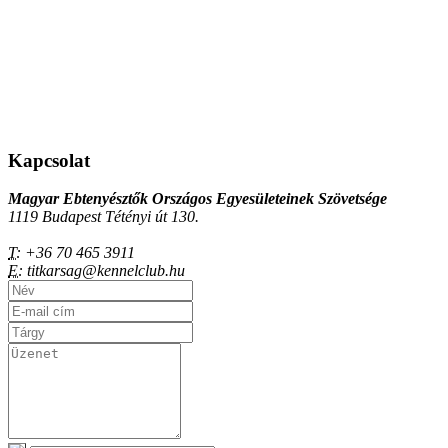
Kapcsolat
Magyar Ebtenyésztők Országos Egyesületeinek Szövetsége
1119 Budapest Tétényi út 130.
T:
+36 70 465 3911
E:
titkarsag@kennelclub.hu