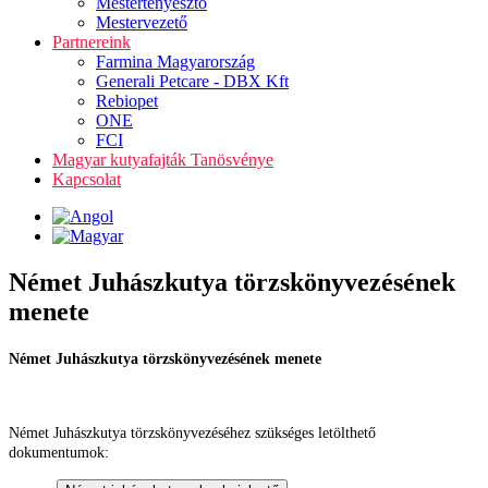
Mestertenyésztő
Mestervezető
Partnereink
Farmina Magyarország
Generali Petcare - DBX Kft
Rebiopet
ONE
FCI
Magyar kutyafajták Tanösvénye
Kapcsolat
Német Juhászkutya törzskönyvezésének
menete
Német Juhászkutya törzskönyvezésének menete
Német Juhászkutya törzskönyvezéséhez szükséges letölthető
dokumentumok: