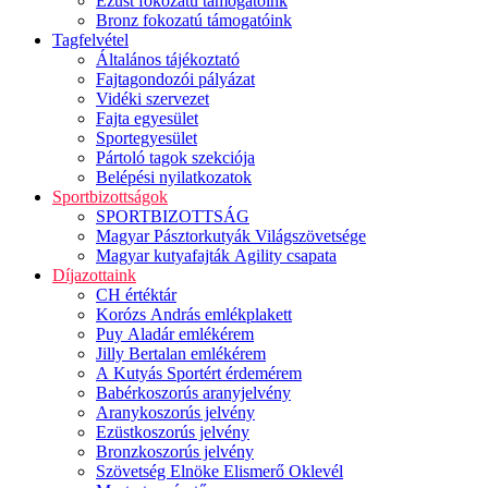
Ezüst fokozatú támogatóink
Bronz fokozatú támogatóink
Tagfelvétel
Általános tájékoztató
Fajtagondozói pályázat
Vidéki szervezet
Fajta egyesület
Sportegyesület
Pártoló tagok szekciója
Belépési nyilatkozatok
Sportbizottságok
SPORTBIZOTTSÁG
Magyar Pásztorkutyák Világszövetsége
Magyar kutyafajták Agility csapata
Díjazottaink
CH értéktár
Korózs András emlékplakett
Puy Aladár emlékérem
Jilly Bertalan emlékérem
A Kutyás Sportért érdemérem
Babérkoszorús aranyjelvény
Aranykoszorús jelvény
Ezüstkoszorús jelvény
Bronzkoszorús jelvény
Szövetség Elnöke Elismerő Oklevél