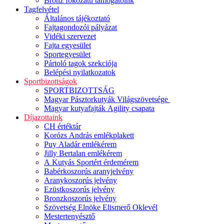
Bronz fokozatú támogatóink
Tagfelvétel
Általános tájékoztató
Fajtagondozói pályázat
Vidéki szervezet
Fajta egyesület
Sportegyesület
Pártoló tagok szekciója
Belépési nyilatkozatok
Sportbizottságok
SPORTBIZOTTSÁG
Magyar Pásztorkutyák Világszövetsége
Magyar kutyafajták Agility csapata
Díjazottaink
CH értéktár
Korózs András emlékplakett
Puy Aladár emlékérem
Jilly Bertalan emlékérem
A Kutyás Sportért érdemérem
Babérkoszorús aranyjelvény
Aranykoszorús jelvény
Ezüstkoszorús jelvény
Bronzkoszorús jelvény
Szövetség Elnöke Elismerő Oklevél
Mestertenyésztő