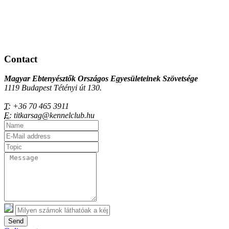
Contact
Magyar Ebtenyésztők Országos Egyesületeinek Szövetsége
1119 Budapest Tétényi út 130.
T:
+36 70 465 3911
E:
titkarsag@kennelclub.hu
Send