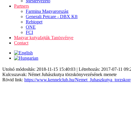
Mestervezető
Partners
Farmina Magyarország
Generali Petcare - DBX Kft
Rebiopet
ONE
FCI
Magyar kutyafajták Tanösvénye
Contact
Utolsó módosítás: 2018-11-15 15:40:03 | Létrehozás: 2017-07-11 09:
Kulcsszavak: Német Juhászkutya törzskönyvezésének menete
Rövid link:
https://www.kennelclub.hu/Nemet_Juhaszkutya_torzsko