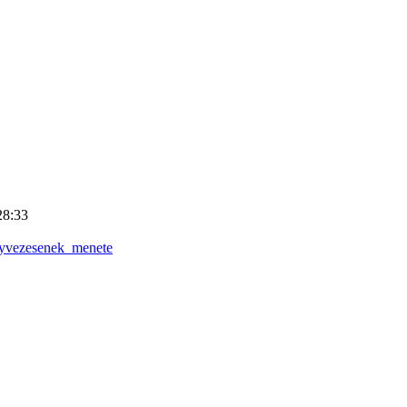
28:33
nyvezesenek_menete