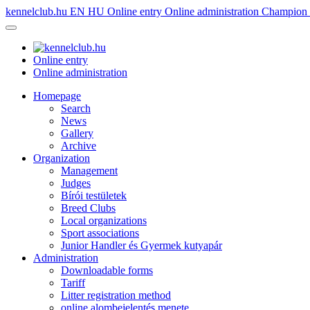
kennelclub.hu
EN
HU
Online entry
Online administration
Champion é
Online entry
Online administration
Homepage
Search
News
Gallery
Archive
Organization
Management
Judges
Bírói testületek
Breed Clubs
Local organizations
Sport associations
Junior Handler és Gyermek kutyapár
Administration
Downloadable forms
Tariff
Litter registration method
online alombejelentés menete