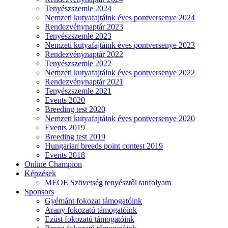
Tenyészszemle 2024
Nemzeti kutyafajtáink éves pontversenye 2024
Rendezvénynaptár 2023
Tenyészszemle 2023
Nemzeti kutyafajtáink éves pontversenye 2023
Rendezvénynaptár 2022
Tenyészszemle 2022
Nemzeti kutyafajtáink éves pontversenye 2022
Rendezvénynaptár 2021
Tenyészszemle 2021
Events 2020
Breeding test 2020
Nemzeti kutyafajtáink éves pontversenye 2020
Events 2019
Breeding test 2019
Hungarian breeds point contest 2019
Events 2018
Online Champion
Képzések
MEOE Szövetség tenyésztői tanfolyam
Sponsors
Gyémánt fokozat támogatóink
Arany fokozatú támogatóink
Ezüst fokozatú támogatóink