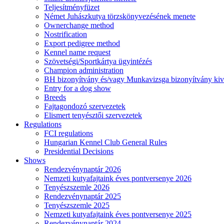
Teljesítményfüzet
Német Juhászkutya törzskönyvezésének menete
Ownerchange method
Nostrification
Export pedigree method
Kennel name request
Szövetségi/Sportkártya ügyintézés
Champion administration
BH bizonyítvány és/vagy Munkavizsga bizonyítvány kiv
Entry for a dog show
Breeds
Fajtagondozó szervezetek
Elismert tenyésztői szervezetek
Regulations
FCI regulations
Hungarian Kennel Club General Rules
Presidential Decisions
Shows
Rendezvénynaptár 2026
Nemzeti kutyafajtaink éves pontversenye 2026
Tenyészszemle 2026
Rendezvénynaptár 2025
Tenyészszemle 2025
Nemzeti kutyafajtaink éves pontversenye 2025
Rendezvénynaptár 2024