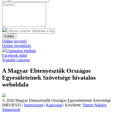
Küldés
Online nevezés
Online ügyintézés
Champion értéktár
Facebook oldal
Youtube csatorna
A Magyar Ebtenyésztők Országos
Egyesületeinek Szövetsége hivatalos
weboldala
© 2026 Magyar Ebtenyésztők Országos Egyesületeinek Szövetsége
(MEOESZ) |
Impresszum
|
Kapcsolat
| Készítette:
Simon Nándor,
Simonszoft