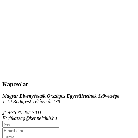
Kapcsolat
Magyar Ebtenyésztők Országos Egyesületeinek Szövetsége
1119 Budapest Tétényi út 130.
T:
+36 70 465 3911
E:
titkarsag@kennelclub.hu