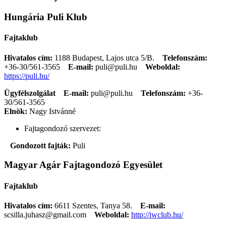
Hungária Puli Klub
Fajtaklub
Hivatalos cím:
1188 Budapest, Lajos utca 5/B.
Telefonszám:
+36-30/561-3565
E-mail:
puli@puli.hu
Weboldal:
https://puli.hu/
Ügyfélszolgálat
E-mail:
puli@puli.hu
Telefonszám:
+36-
30/561-3565
Elnök:
Nagy Istvánné
Fajtagondozó szervezet:
Gondozott fajták:
Puli
Magyar Agár Fajtagondozó Egyesület
Fajtaklub
Hivatalos cím:
6611 Szentes, Tanya 58.
E-mail:
scsilla.juhasz@gmail.com
Weboldal:
http://iwclub.hu/