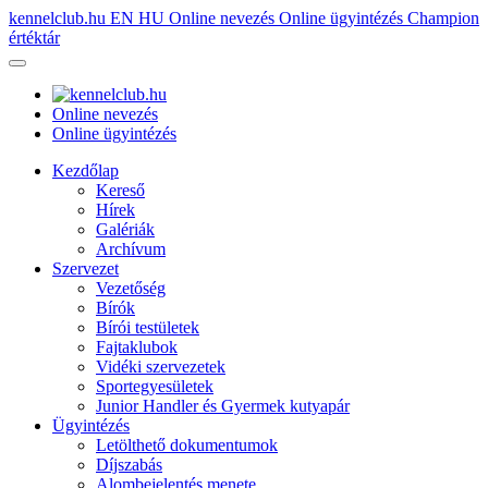
kennelclub.hu
EN
HU
Online nevezés
Online ügyintézés
Champion
értéktár
Online nevezés
Online ügyintézés
Kezdőlap
Kereső
Hírek
Galériák
Archívum
Szervezet
Vezetőség
Bírók
Bírói testületek
Fajtaklubok
Vidéki szervezetek
Sportegyesületek
Junior Handler és Gyermek kutyapár
Ügyintézés
Letölthető dokumentumok
Díjszabás
Alombejelentés menete