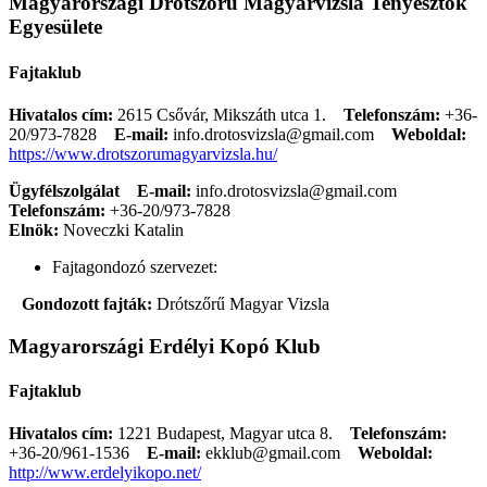
Magyarországi Drótszőrű Magyarvizsla Tenyésztők
Egyesülete
Fajtaklub
Hivatalos cím:
2615 Csővár, Mikszáth utca 1.
Telefonszám:
+36-
20/973-7828
E-mail:
info.drotosvizsla@gmail.com
Weboldal:
https://www.drotszorumagyarvizsla.hu/
Ügyfélszolgálat
E-mail:
info.drotosvizsla@gmail.com
Telefonszám:
+36-20/973-7828
Elnök:
Noveczki Katalin
Fajtagondozó szervezet:
Gondozott fajták:
Drótszőrű Magyar Vizsla
Magyarországi Erdélyi Kopó Klub
Fajtaklub
Hivatalos cím:
1221 Budapest, Magyar utca 8.
Telefonszám:
+36-20/961-1536
E-mail:
ekklub@gmail.com
Weboldal:
http://www.erdelyikopo.net/