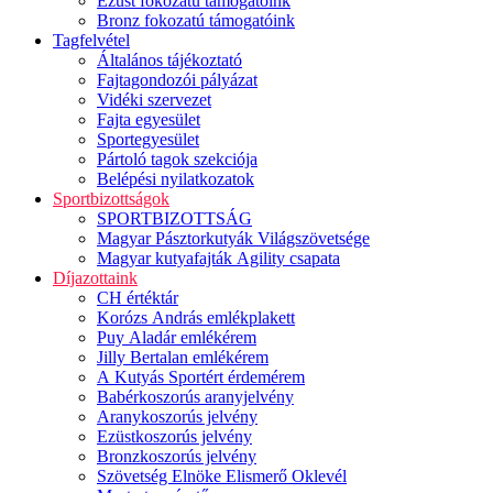
Ezüst fokozatú támogatóink
Bronz fokozatú támogatóink
Tagfelvétel
Általános tájékoztató
Fajtagondozói pályázat
Vidéki szervezet
Fajta egyesület
Sportegyesület
Pártoló tagok szekciója
Belépési nyilatkozatok
Sportbizottságok
SPORTBIZOTTSÁG
Magyar Pásztorkutyák Világszövetsége
Magyar kutyafajták Agility csapata
Díjazottaink
CH értéktár
Korózs András emlékplakett
Puy Aladár emlékérem
Jilly Bertalan emlékérem
A Kutyás Sportért érdemérem
Babérkoszorús aranyjelvény
Aranykoszorús jelvény
Ezüstkoszorús jelvény
Bronzkoszorús jelvény
Szövetség Elnöke Elismerő Oklevél