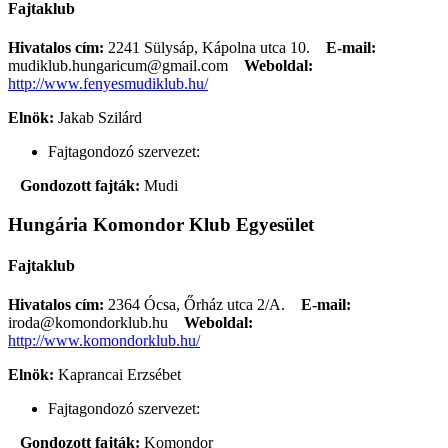
Fajtaklub
Hivatalos cím:
2241 Sülysáp, Kápolna utca 10.
E-mail:
mudiklub.hungaricum@gmail.com
Weboldal:
http://www.fenyesmudiklub.hu/
Elnök:
Jakab Szilárd
Fajtagondozó szervezet:
Gondozott fajták:
Mudi
Hungária Komondor Klub Egyesület
Fajtaklub
Hivatalos cím:
2364 Ócsa, Őrház utca 2/A.
E-mail:
iroda@komondorklub.hu
Weboldal:
http://www.komondorklub.hu/
Elnök:
Kaprancai Erzsébet
Fajtagondozó szervezet:
Gondozott fajták:
Komondor