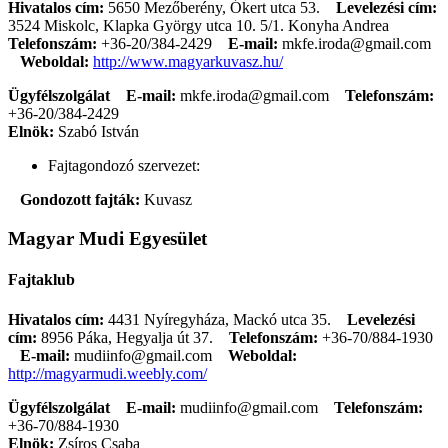
Hivatalos cím:
5650 Mezőberény, Ókert utca 53.
Levelezési cím:
3524 Miskolc, Klapka György utca 10. 5/1. Konyha Andrea
Telefonszám:
+36-20/384-2429
E-mail:
mkfe.iroda@gmail.com
Weboldal:
http://www.magyarkuvasz.hu/
Ügyfélszolgálat
E-mail:
mkfe.iroda@gmail.com
Telefonszám:
+36-20/384-2429
Elnök:
Szabó István
Fajtagondozó szervezet:
Gondozott fajták:
Kuvasz
Magyar Mudi Egyesület
Fajtaklub
Hivatalos cím:
4431 Nyíregyháza, Mackó utca 35.
Levelezési
cím:
8956 Páka, Hegyalja út 37.
Telefonszám:
+36-70/884-1930
E-mail:
mudiinfo@gmail.com
Weboldal:
http://magyarmudi.weebly.com/
Ügyfélszolgálat
E-mail:
mudiinfo@gmail.com
Telefonszám:
+36-70/884-1930
Elnök:
Zsíros Csaba