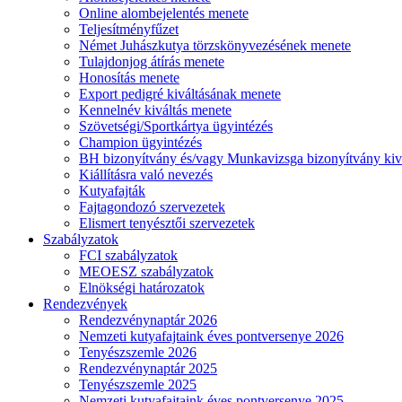
Online alombejelentés menete
Teljesítményfűzet
Német Juhászkutya törzskönyvezésének menete
Tulajdonjog átírás menete
Honosítás menete
Export pedigré kiváltásának menete
Kennelnév kiváltás menete
Szövetségi/Sportkártya ügyintézés
Champion ügyintézés
BH bizonyítvány és/vagy Munkavizsga bizonyítvány kiv
Kiállításra való nevezés
Kutyafajták
Fajtagondozó szervezetek
Elismert tenyésztői szervezetek
Szabályzatok
FCI szabályzatok
MEOESZ szabályzatok
Elnökségi határozatok
Rendezvények
Rendezvénynaptár 2026
Nemzeti kutyafajtaink éves pontversenye 2026
Tenyészszemle 2026
Rendezvénynaptár 2025
Tenyészszemle 2025
Nemzeti kutyafajtaink éves pontversenye 2025