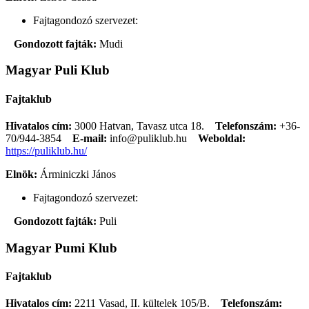
Fajtagondozó szervezet:
Gondozott fajták:
Mudi
Magyar Puli Klub
Fajtaklub
Hivatalos cím:
3000 Hatvan, Tavasz utca 18.
Telefonszám:
+36-
70/944-3854
E-mail:
info@puliklub.hu
Weboldal:
https://puliklub.hu/
Elnök:
Árminiczki János
Fajtagondozó szervezet:
Gondozott fajták:
Puli
Magyar Pumi Klub
Fajtaklub
Hivatalos cím:
2211 Vasad, II. kültelek 105/B.
Telefonszám: