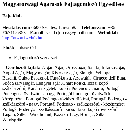
Magyarországi Agarasok Fajtagondozó Egyesülete
Fajtaklub
Hivatalos cím:
6600 Szentes, Tanya 58.
Telefonszám:
+36-
70/311-6363
E-mail:
scsilla.juhasz@gmail.com
Weboldal:
http://www.iwclub.hu
Elnök:
Juhász Csilla
Fajtagondozó szervezet:
Gondozott fajták:
Afgán Agár, Orosz agár, Saluki, Ír farkasagár,
Angol Agár, Magyar agár, Kis olasz agár, Sloughi, Whippet,
Basenji, Galgo Espagnol, Fáraókutya, Azawakh, Cirneco dell’Etna,
Skót Szarvasagár, Lengyel agár /Chart Polski, Ibizai kopó
szálkásszőrű, Kanári-szigeteki kopó / Podenco Canario, Portugál
Podengo - rövidszõrû - nagy, Portugál Podengo rövidszőrű
középméret, Portugál Podengo rövidszőrű kicsi, Portugál Podengo -
szálkásszõrû - nagy, Portugál Podengo - szálkásszõrû - középméret,
Portugál Podengo - szálkásszõrû - kicsi, Ibizai kopó rövidszőrű,
Taigan, Silken Windhound, Kazakh Tazy, Hortaja, Silken
Windsprite