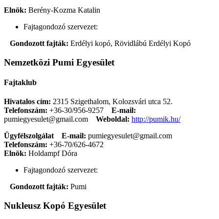
Elnök:
Berény-Kozma Katalin
Fajtagondozó szervezet:
Gondozott fajták:
Erdélyi kopó, Rövidlábú Erdélyi Kopó
Nemzetközi Pumi Egyesület
Fajtaklub
Hivatalos cím:
2315 Szigethalom, Kolozsvári utca 52.
Telefonszám:
+36-30/956-9257
E-mail:
pumiegyesulet@gmail.com
Weboldal:
http://pumik.hu/
Ügyfélszolgálat
E-mail:
pumiegyesulet@gmail.com
Telefonszám:
+36-70/626-4672
Elnök:
Holdampf Dóra
Fajtagondozó szervezet:
Gondozott fajták:
Pumi
Nukleusz Kopó Egyesület