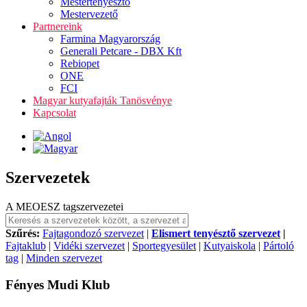
Mestertenyésztő
Mestervezető
Partnereink
Farmina Magyarország
Generali Petcare - DBX Kft
Rebiopet
ONE
FCI
Magyar kutyafajták Tanösvénye
Kapcsolat
Szervezetek
A MEOESZ tagszervezetei
Szűrés:
Fajtagondozó szervezet
|
Elismert tenyésztő szervezet
|
Fajtaklub
|
Vidéki szervezet
|
Sportegyesület
|
Kutyaiskola
|
Pártoló
tag
|
Minden szervezet
Fényes Mudi Klub