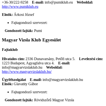
+36-30/222-9258
E-mail:
info@pumiklub.eu
Weboldal:
http://www.pumiklub.eu
Elnök:
Árkosi József
Fajtagondozó szervezet:
Gondozott fajták:
Pumi
Magyar Vizsla Klub Egyesület
Fajtaklub
Hivatalos cím:
2336 Dunavarsány, Petőfi utca 5.
Levelezési cím:
1223 Budapest, Agyagfalva utca 4.
E-mail:
info@magyarvizslaklub.hu
Weboldal:
http://www.magyarvizslaklub.hu/
Ügyfélszolgálat
E-mail:
info@magyarvizslaklub.hu
Elnök:
Glavatity Gábor
Fajtagondozó szervezet:
Gondozott fajták:
Rövidszőrű Magyar Vizsla