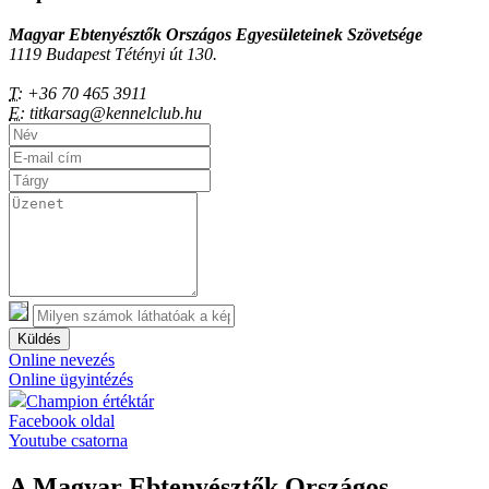
Magyar Ebtenyésztők Országos Egyesületeinek Szövetsége
1119 Budapest Tétényi út 130.
T:
+36 70 465 3911
E:
titkarsag@kennelclub.hu
Küldés
Online nevezés
Online ügyintézés
Champion értéktár
Facebook oldal
Youtube csatorna
A Magyar Ebtenyésztők Országos