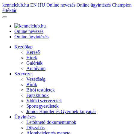
kennelclub.hu
EN
HU
Online nevezés
Online ügyintézés
Champion
értéktár
Online nevezés
Online ügyintézés
Kezdőlap
Kereső
Hírek
Galériák
Archívum
Szervezet
Vezetőség
Bírók
Bírói testületek
Fajtaklubok
Vidéki szervezetek
Sportegyesületek
Junior Handler és Gyermek kutyapár
Ügyintézés
Letölthető dokumentumok
Díjszabás
Alombejelentés menete