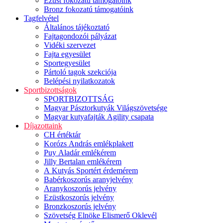
Ezüst fokozatú támogatóink
Bronz fokozatú támogatóink
Tagfelvétel
Általános tájékoztató
Fajtagondozói pályázat
Vidéki szervezet
Fajta egyesület
Sportegyesület
Pártoló tagok szekciója
Belépési nyilatkozatok
Sportbizottságok
SPORTBIZOTTSÁG
Magyar Pásztorkutyák Világszövetsége
Magyar kutyafajták Agility csapata
Díjazottaink
CH értéktár
Korózs András emlékplakett
Puy Aladár emlékérem
Jilly Bertalan emlékérem
A Kutyás Sportért érdemérem
Babérkoszorús aranyjelvény
Aranykoszorús jelvény
Ezüstkoszorús jelvény
Bronzkoszorús jelvény
Szövetség Elnöke Elismerő Oklevél