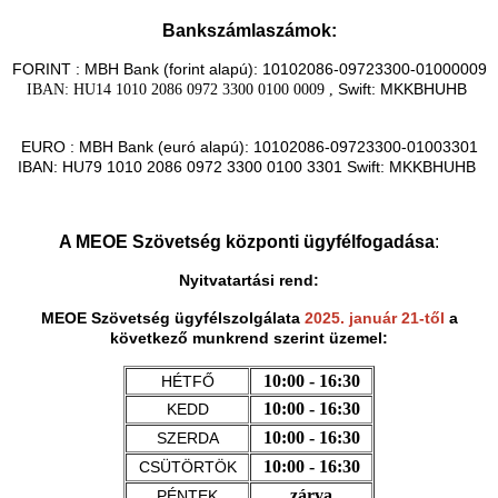
Bankszámlaszámok:
FORINT : MBH Bank (forint alapú): 10102086-09723300-01000009
Swift: MKKBHUHB
IBAN: HU14 1010 2086 0972 3300 0100 0009 ,
EURO : MBH Bank (euró alapú): 10102086-09723300-01003301
IBAN: HU79 1010 2086 0972 3300 0100 3301 Swift: MKKBHUHB
A MEOE Szövetség központi ügyfélfogadása
:
Nyitvatartási rend:
MEOE Szövetség ügyfélszolgálata
2025. január 21-től
a
következő munkrend szerint üzemel:
10:00 - 16:30
HÉTFŐ
10:00 - 16:30
KEDD
10:00 - 16:30
SZERDA
10:00 - 16:30
CSÜTÖRTÖK
zárva
PÉNTEK