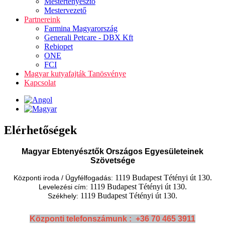
Mestertenyésztő
Mestervezető
Partnereink
Farmina Magyarország
Generali Petcare - DBX Kft
Rebiopet
ONE
FCI
Magyar kutyafajták Tanösvénye
Kapcsolat
Elérhetőségek
Magyar Ebtenyésztők Országos Egyesületeinek
Szövetsége
1119 Budapest Tétényi út 130.
Központi iroda / Ügyfélfogadás:
1119 Budapest Tétényi út 130.
Levelezési cím:
1119 Budapest Tétényi út 130.
Székhely:
Központi telefonszámunk : +36 70 465 3911