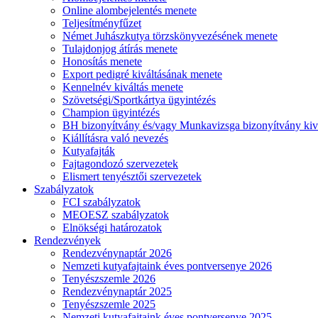
Online alombejelentés menete
Teljesítményfűzet
Német Juhászkutya törzskönyvezésének menete
Tulajdonjog átírás menete
Honosítás menete
Export pedigré kiváltásának menete
Kennelnév kiváltás menete
Szövetségi/Sportkártya ügyintézés
Champion ügyintézés
BH bizonyítvány és/vagy Munkavizsga bizonyítvány kiv
Kiállításra való nevezés
Kutyafajták
Fajtagondozó szervezetek
Elismert tenyésztői szervezetek
Szabályzatok
FCI szabályzatok
MEOESZ szabályzatok
Elnökségi határozatok
Rendezvények
Rendezvénynaptár 2026
Nemzeti kutyafajtaink éves pontversenye 2026
Tenyészszemle 2026
Rendezvénynaptár 2025
Tenyészszemle 2025
Nemzeti kutyafajtaink éves pontversenye 2025