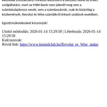
kedvesek a közlemény rovatba feltüntetni a befizető nevét és a kért
szolgáltatást, mert az MBH Bank nem jeleníti meg sem a
számlatulajdonos nevét, sem a számlaszámát, csak és kizárólag a
közleményét, Revolut és Wise számlákról érkező utalások esetében.
Együttműködésüket köszönjük!
Utolsó módosítás: 2026-01-14 15:29:58 | Létrehozás: 2026-01-14
15:29:58
Kulcsszavak:
Rövid link:
https://www.kennelclub.hu/Revolut_es_Wise_utalas