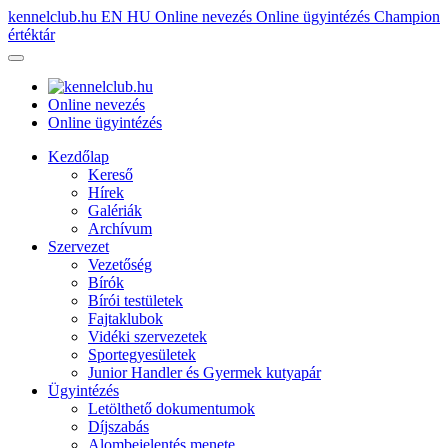
kennelclub.hu
EN
HU
Online nevezés
Online ügyintézés
Champion
értéktár
Online nevezés
Online ügyintézés
Kezdőlap
Kereső
Hírek
Galériák
Archívum
Szervezet
Vezetőség
Bírók
Bírói testületek
Fajtaklubok
Vidéki szervezetek
Sportegyesületek
Junior Handler és Gyermek kutyapár
Ügyintézés
Letölthető dokumentumok
Díjszabás
Alombejelentés menete