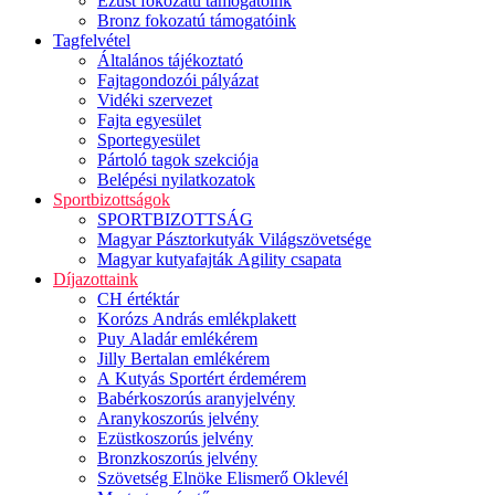
Ezüst fokozatú támogatóink
Bronz fokozatú támogatóink
Tagfelvétel
Általános tájékoztató
Fajtagondozói pályázat
Vidéki szervezet
Fajta egyesület
Sportegyesület
Pártoló tagok szekciója
Belépési nyilatkozatok
Sportbizottságok
SPORTBIZOTTSÁG
Magyar Pásztorkutyák Világszövetsége
Magyar kutyafajták Agility csapata
Díjazottaink
CH értéktár
Korózs András emlékplakett
Puy Aladár emlékérem
Jilly Bertalan emlékérem
A Kutyás Sportért érdemérem
Babérkoszorús aranyjelvény
Aranykoszorús jelvény
Ezüstkoszorús jelvény
Bronzkoszorús jelvény
Szövetség Elnöke Elismerő Oklevél