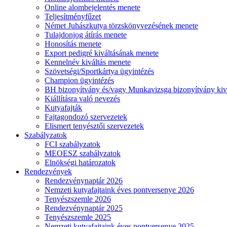
Online alombejelentés menete
Teljesítményfűzet
Német Juhászkutya törzskönyvezésének menete
Tulajdonjog átírás menete
Honosítás menete
Export pedigré kiváltásának menete
Kennelnév kiváltás menete
Szövetségi/Sportkártya ügyintézés
Champion ügyintézés
BH bizonyítvány és/vagy Munkavizsga bizonyítvány kiv
Kiállításra való nevezés
Kutyafajták
Fajtagondozó szervezetek
Elismert tenyésztői szervezetek
Szabályzatok
FCI szabályzatok
MEOESZ szabályzatok
Elnökségi határozatok
Rendezvények
Rendezvénynaptár 2026
Nemzeti kutyafajtaink éves pontversenye 2026
Tenyészszemle 2026
Rendezvénynaptár 2025
Tenyészszemle 2025
Nemzeti kutyafajtaink éves pontversenye 2025