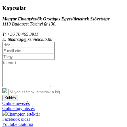
Kapcsolat
Magyar Ebtenyésztők Országos Egyesületeinek Szövetsége
1119 Budapest Tétényi út 130.
T:
+36 70 465 3911
E:
titkarsag@kennelclub.hu
Küldés
Online nevezés
Online ügyintézés
Champion értéktár
Facebook oldal
Youtube csatorna