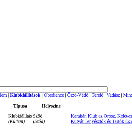
lem
|
Klubkiállítások
|
Obedience
|
Őrző-Védő
|
Terelő
|
Vadász
|
Mind
Típusa
Helyszíne
Klubkiállítás
Sződ
Karakán Klub az Orosz, Kelet-eu
(Küllem)
(Sződ)
Kutyát Tenyésztők és Tartók Egy