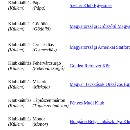
Klubkiállítás
Pápa
Szetter Klub Egyesület
(Küllem)
(Pápa)
Klubkiállítás
Gödöllő
e
Magyarországi Drótszőrű Magyar
(Küllem)
(Gödöllő)
Klubkiállítás
Gyenesdiás
Magyarországi Amerikai Stafford
(Küllem)
(Gyenesdiás)
Klubkiállítás
Fehérvárcsurgó
Golden Retriever Kör
(Küllem)
(Fehérvárcsurgó)
Klubkiállítás
Miskolc
Magyar Tacskósok Országos Egy
(Küllem)
(Miskolc)
Klubkiállítás
Tápiószentmárton
Fényes Mudi Klub
(Küllem)
(Tápiószentmárton)
Klubkiállítás
Monor
Hungária Belga Juhászkutya Klu
(Küllem)
(Monor)