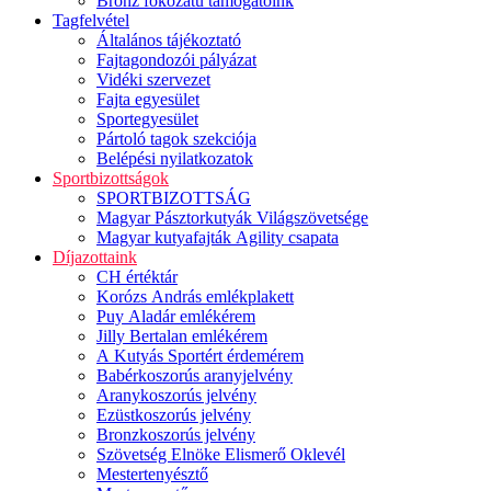
Bronz fokozatú támogatóink
Tagfelvétel
Általános tájékoztató
Fajtagondozói pályázat
Vidéki szervezet
Fajta egyesület
Sportegyesület
Pártoló tagok szekciója
Belépési nyilatkozatok
Sportbizottságok
SPORTBIZOTTSÁG
Magyar Pásztorkutyák Világszövetsége
Magyar kutyafajták Agility csapata
Díjazottaink
CH értéktár
Korózs András emlékplakett
Puy Aladár emlékérem
Jilly Bertalan emlékérem
A Kutyás Sportért érdemérem
Babérkoszorús aranyjelvény
Aranykoszorús jelvény
Ezüstkoszorús jelvény
Bronzkoszorús jelvény
Szövetség Elnöke Elismerő Oklevél
Mestertenyésztő