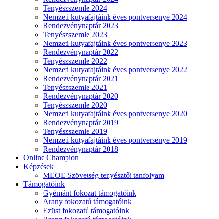
Tenyészszemle 2024
Nemzeti kutyafajtáink éves pontversenye 2024
Rendezvénynaptár 2023
Tenyészszemle 2023
Nemzeti kutyafajtáink éves pontversenye 2023
Rendezvénynaptár 2022
Tenyészszemle 2022
Nemzeti kutyafajtáink éves pontversenye 2022
Rendezvénynaptár 2021
Tenyészszemle 2021
Rendezvénynaptár 2020
Tenyészszemle 2020
Nemzeti kutyafajtáink éves pontversenye 2020
Rendezvénynaptár 2019
Tenyészszemle 2019
Nemzeti kutyafajtáink éves pontversenye 2019
Rendezvénynaptár 2018
Online Champion
Képzések
MEOE Szövetség tenyésztői tanfolyam
Támogatóink
Gyémánt fokozat támogatóink
Arany fokozatú támogatóink
Ezüst fokozatú támogatóink