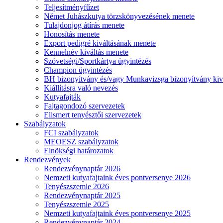
Teljesítményfűzet
Német Juhászkutya törzskönyvezésének menete
Tulajdonjog átírás menete
Honosítás menete
Export pedigré kiváltásának menete
Kennelnév kiváltás menete
Szövetségi/Sportkártya ügyintézés
Champion ügyintézés
BH bizonyítvány és/vagy Munkavizsga bizonyítvány kiv
Kiállításra való nevezés
Kutyafajták
Fajtagondozó szervezetek
Elismert tenyésztői szervezetek
Szabályzatok
FCI szabályzatok
MEOESZ szabályzatok
Elnökségi határozatok
Rendezvények
Rendezvénynaptár 2026
Nemzeti kutyafajtaink éves pontversenye 2026
Tenyészszemle 2026
Rendezvénynaptár 2025
Tenyészszemle 2025
Nemzeti kutyafajtaink éves pontversenye 2025
Rendezvénynaptár 2024