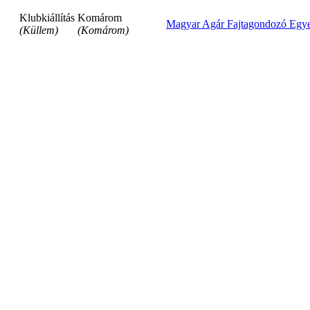
Klubkiállítás
Komárom
Magyar Agár Fajtagondozó Egye
(Küllem)
(Komárom)