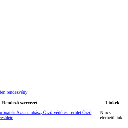
en rendezvény
Rendező szervezet
Linkek
rópai és Ázsiai Juhász, Őrző-védő és Terület Őrző
Nincs
esülete
elérhető link.