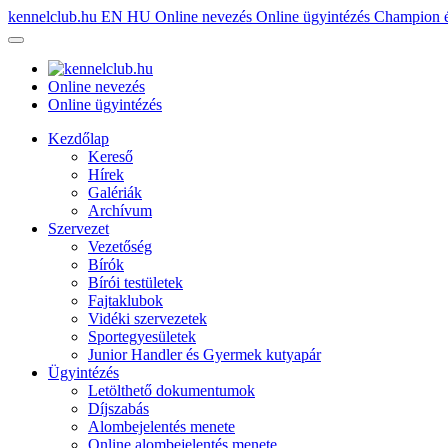
kennelclub.hu
EN
HU
Online nevezés
Online ügyintézés
Champion é
Online nevezés
Online ügyintézés
Kezdőlap
Kereső
Hírek
Galériák
Archívum
Szervezet
Vezetőség
Bírók
Bírói testületek
Fajtaklubok
Vidéki szervezetek
Sportegyesületek
Junior Handler és Gyermek kutyapár
Ügyintézés
Letölthető dokumentumok
Díjszabás
Alombejelentés menete
Online alombejelentés menete