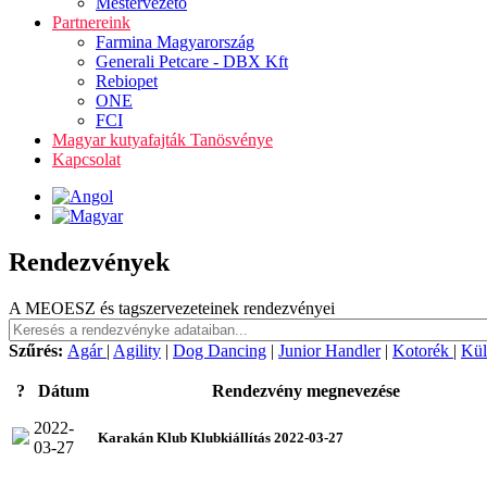
Mestervezető
Partnereink
Farmina Magyarország
Generali Petcare - DBX Kft
Rebiopet
ONE
FCI
Magyar kutyafajták Tanösvénye
Kapcsolat
Rendezvények
A MEOESZ és tagszervezeteinek rendezvényei
Szűrés:
Agár
|
Agility
|
Dog Dancing
|
Junior Handler
|
Kotorék
|
Kül
?
Dátum
Rendezvény megnevezése
2022-
Karakán Klub Klubkiállítás 2022-03-27
03-27