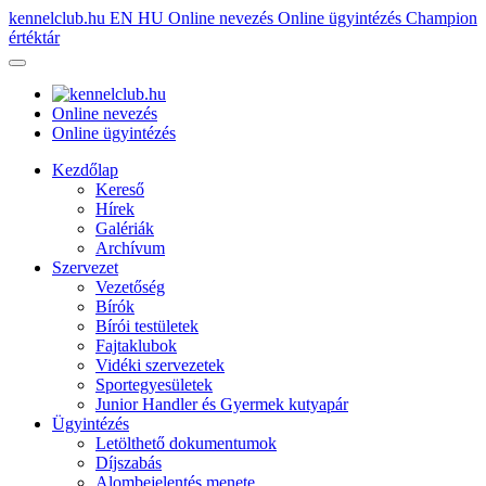
kennelclub.hu
EN
HU
Online nevezés
Online ügyintézés
Champion
értéktár
Online nevezés
Online ügyintézés
Kezdőlap
Kereső
Hírek
Galériák
Archívum
Szervezet
Vezetőség
Bírók
Bírói testületek
Fajtaklubok
Vidéki szervezetek
Sportegyesületek
Junior Handler és Gyermek kutyapár
Ügyintézés
Letölthető dokumentumok
Díjszabás
Alombejelentés menete