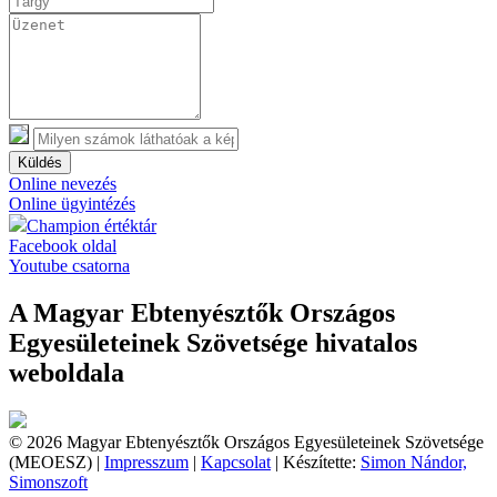
Küldés
Online nevezés
Online ügyintézés
Champion értéktár
Facebook oldal
Youtube csatorna
A Magyar Ebtenyésztők Országos
Egyesületeinek Szövetsége hivatalos
weboldala
© 2026 Magyar Ebtenyésztők Országos Egyesületeinek Szövetsége
(MEOESZ) |
Impresszum
|
Kapcsolat
| Készítette:
Simon Nándor,
Simonszoft