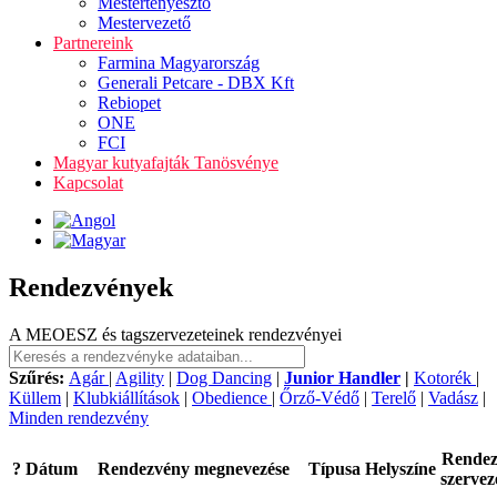
Mestertenyésztő
Mestervezető
Partnereink
Farmina Magyarország
Generali Petcare - DBX Kft
Rebiopet
ONE
FCI
Magyar kutyafajták Tanösvénye
Kapcsolat
Rendezvények
A MEOESZ és tagszervezeteinek rendezvényei
Szűrés:
Agár
|
Agility
|
Dog Dancing
|
Junior Handler
|
Kotorék
|
Küllem
|
Klubkiállítások
|
Obedience
|
Őrző-Védő
|
Terelő
|
Vadász
|
Minden rendezvény
Rende
?
Dátum
Rendezvény megnevezése
Típusa
Helyszíne
szervez