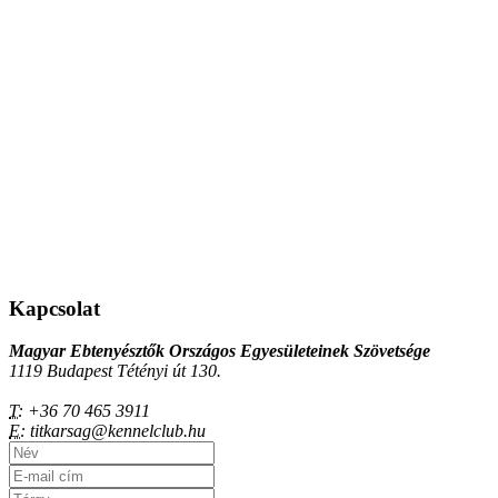
Kapcsolat
Magyar Ebtenyésztők Országos Egyesületeinek Szövetsége
1119 Budapest Tétényi út 130.
T:
+36 70 465 3911
E:
titkarsag@kennelclub.hu