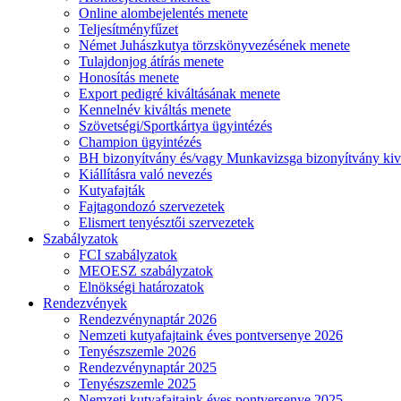
Online alombejelentés menete
Teljesítményfűzet
Német Juhászkutya törzskönyvezésének menete
Tulajdonjog átírás menete
Honosítás menete
Export pedigré kiváltásának menete
Kennelnév kiváltás menete
Szövetségi/Sportkártya ügyintézés
Champion ügyintézés
BH bizonyítvány és/vagy Munkavizsga bizonyítvány kiv
Kiállításra való nevezés
Kutyafajták
Fajtagondozó szervezetek
Elismert tenyésztői szervezetek
Szabályzatok
FCI szabályzatok
MEOESZ szabályzatok
Elnökségi határozatok
Rendezvények
Rendezvénynaptár 2026
Nemzeti kutyafajtaink éves pontversenye 2026
Tenyészszemle 2026
Rendezvénynaptár 2025
Tenyészszemle 2025
Nemzeti kutyafajtaink éves pontversenye 2025