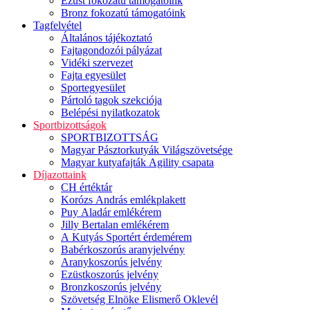
Ezüst fokozatú támogatóink
Bronz fokozatú támogatóink
Tagfelvétel
Általános tájékoztató
Fajtagondozói pályázat
Vidéki szervezet
Fajta egyesület
Sportegyesület
Pártoló tagok szekciója
Belépési nyilatkozatok
Sportbizottságok
SPORTBIZOTTSÁG
Magyar Pásztorkutyák Világszövetsége
Magyar kutyafajták Agility csapata
Díjazottaink
CH értéktár
Korózs András emlékplakett
Puy Aladár emlékérem
Jilly Bertalan emlékérem
A Kutyás Sportért érdemérem
Babérkoszorús aranyjelvény
Aranykoszorús jelvény
Ezüstkoszorús jelvény
Bronzkoszorús jelvény
Szövetség Elnöke Elismerő Oklevél