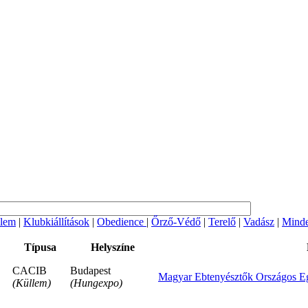
lem
|
Klubkiállítások
|
Obedience
|
Őrző-Védő
|
Terelő
|
Vadász
|
Minde
Típusa
Helyszíne
CACIB
Budapest
Magyar Ebtenyésztők Országos Eg
(Küllem)
(Hungexpo)