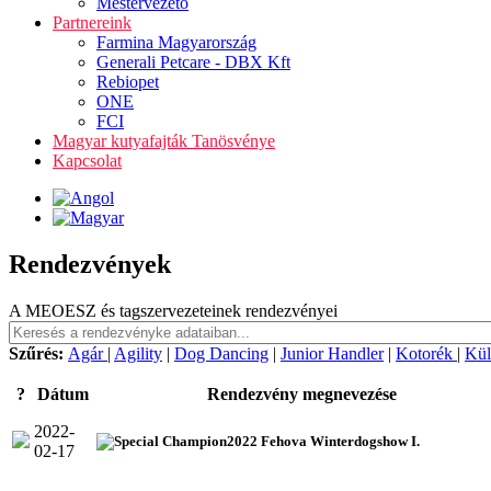
Mestervezető
Partnereink
Farmina Magyarország
Generali Petcare - DBX Kft
Rebiopet
ONE
FCI
Magyar kutyafajták Tanösvénye
Kapcsolat
Rendezvények
A MEOESZ és tagszervezeteinek rendezvényei
Szűrés:
Agár
|
Agility
|
Dog Dancing
|
Junior Handler
|
Kotorék
|
Kül
?
Dátum
Rendezvény megnevezése
2022-
2022 Fehova Winterdogshow I.
02-17