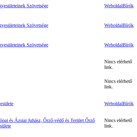
yesületeinek Szövetsége
Weboldal
Bírók
yesületeinek Szövetsége
Weboldal
Bírók
yesületeinek Szövetsége
Weboldal
Bírók
Nincs elérhető
link.
Nincs elérhető
link.
esülete
Weboldal
Bírók
pai és Ázsiai Juhász, Őrző-védő és Terület Őrző
Nincs elérhető
sülete
link.