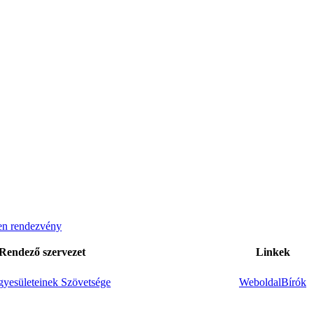
n rendezvény
Rendező szervezet
Linkek
yesületeinek Szövetsége
Weboldal
Bírók