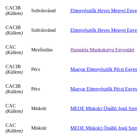
CACIB
Szilvásvárad
Ebtenyésztők Heves Megyei Egye
(Küllem)
CACIB
Szilvásvárad
Ebtenyésztők Heves Megyei Egye
(Küllem)
CAC
Mezőszilas
Hungária Munkakutya Egyesület
(Küllem)
CACIB
Pécs
Magyar Ebtenyésztők Pécsi Egyes
(Küllem)
CACIB
Pécs
Magyar Ebtenyésztők Pécsi Egyes
(Küllem)
CAC
Miskolc
MEOE Miskolci Önálló Jogú Szer
(Küllem)
CAC
Miskolc
MEOE Miskolci Önálló Jogú Szer
(Küllem)