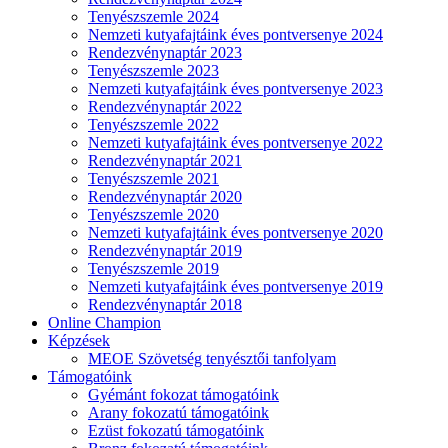
Tenyészszemle 2024
Nemzeti kutyafajtáink éves pontversenye 2024
Rendezvénynaptár 2023
Tenyészszemle 2023
Nemzeti kutyafajtáink éves pontversenye 2023
Rendezvénynaptár 2022
Tenyészszemle 2022
Nemzeti kutyafajtáink éves pontversenye 2022
Rendezvénynaptár 2021
Tenyészszemle 2021
Rendezvénynaptár 2020
Tenyészszemle 2020
Nemzeti kutyafajtáink éves pontversenye 2020
Rendezvénynaptár 2019
Tenyészszemle 2019
Nemzeti kutyafajtáink éves pontversenye 2019
Rendezvénynaptár 2018
Online Champion
Képzések
MEOE Szövetség tenyésztői tanfolyam
Támogatóink
Gyémánt fokozat támogatóink
Arany fokozatú támogatóink
Ezüst fokozatú támogatóink