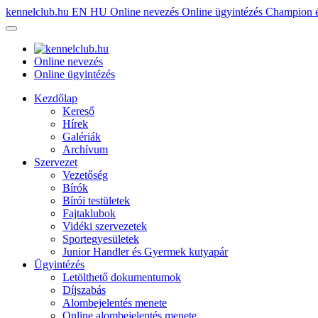
kennelclub.hu
EN
HU
Online nevezés
Online ügyintézés
Champion é
Online nevezés
Online ügyintézés
Kezdőlap
Kereső
Hírek
Galériák
Archívum
Szervezet
Vezetőség
Bírók
Bírói testületek
Fajtaklubok
Vidéki szervezetek
Sportegyesületek
Junior Handler és Gyermek kutyapár
Ügyintézés
Letölthető dokumentumok
Díjszabás
Alombejelentés menete
Online alombejelentés menete