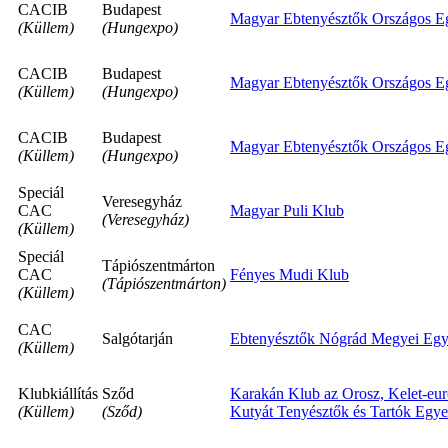
CACIB
Budapest
Magyar Ebtenyésztők Országos Eg
(Küllem)
(Hungexpo)
CACIB
Budapest
Magyar Ebtenyésztők Országos Eg
(Küllem)
(Hungexpo)
CACIB
Budapest
Magyar Ebtenyésztők Országos Eg
(Küllem)
(Hungexpo)
Speciál
Veresegyház
CAC
Magyar Puli Klub
(Veresegyház)
(Küllem)
Speciál
Tápiószentmárton
CAC
Fényes Mudi Klub
(Tápiószentmárton)
(Küllem)
CAC
Salgótarján
Ebtenyésztők Nógrád Megyei Egy
(Küllem)
Klubkiállítás
Sződ
Karakán Klub az Orosz, Kelet-euró
(Küllem)
(Sződ)
Kutyát Tenyésztők és Tartók Egye