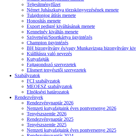
Teljesítményfűzet
Német Juhászkutya törzskönyvezésének menete
Tulajdonjog átírás menete
Honosítás menete
Export pedigré kiváltásának menete
Kennelnév kiváltás menete
Szövetségi/Sportkártya ügyintézés
Champion ügyintézés
BH bizonyítvány és/vagy Munkavizsga bizonyítvány kiv
Kiállításra való nevezés
Kutyafajták
Fajtagondozó szervezetek
Elismert tenyésztői szervezetek
Szabályzatok
FCI szabályzatok
MEOESZ szabályzatok
Elnökségi határozatok
Rendezvények
Rendezvénynaptár 2026
Nemzeti kutyafajtaink éves pontversenye 2026
Tenyészszemle 2026
Rendezvénynaptár 2025
Tenyészszemle 2025
Nemzeti kutyafajtaink éves pontversenye 2025
Rendezvénynaptár 2024