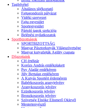
Bronz fokozatú támogatóink
Tagfelvétel
Általános tájékoztató
Fajtagondozói pályázat
Vidéki szervezet
Fajta egyesület
Sportegyesület
Pártoló tagok szekciója
Belépési nyilatkozatok
Sportbizottságok
SPORTBIZOTTSÁG
Magyar Pásztorkutyák Világszövetsége
Magyar kutyafajták Agility csapata
Díjazottaink
CH értéktár
Korózs András emlékplakett
Puy Aladár emlékérem
Jilly Bertalan emlékérem
A Kutyás Sportért érdemérem
Babérkoszorús aranyjelvény
Aranykoszorús jelvény
Ezüstkoszorús jelvény
Bronzkoszorús jelvény
Szövetség Elnöke Elismerő Oklevél
Mestertenyésztő