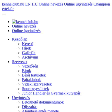
kennelclub.hu
EN
HU
Online nevezés
Online ügyintézés
Champion
értéktár
Online nevezés
Online ügyintézés
Kezdőlap
Kereső
Hírek
Galériák
Archívum
Szervezet
Vezetőség
Bírók
Bírói testületek
Fajtaklubok
Vidéki szervezetek
Sportegyesületek
Junior Handler és Gyermek kutyapár
Ügyintézés
Letölthető dokumentumok
Díjszabás
Alombejelentés menete