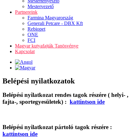
Mestertenyésztő
Mestervezető
Partnereink
Farmina Magyarország
Generali Petcare - DBX Kft
Rebiopet
ONE
FCI
Magyar kutyafajták Tanösvénye
Kapcsolat
Belépési nyilatkozatok
Belépési nyilatkozat rendes tagok részére ( helyi- ,
fajta-, sportegyesületek) :
kattintson ide
Belépési nyilatkozat pártoló tagok részére :
kattintson ide