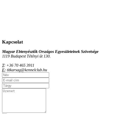
Kapcsolat
Magyar Ebtenyésztők Országos Egyesületeinek Szövetsége
1119 Budapest Tétényi út 130.
T:
+36 70 465 3911
E:
titkarsag@kennelclub.hu