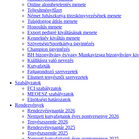
Online alombejelentés menete
Teljesítményfűzet
Német Juhászkutya törzskönyvezésének menete
Tulajdonjog átírás menete
Honosítás menete
Export pedigré kiváltásának menete
Kennelnév kiváltás menete
Szövetségi/Sportkártya ügyintézés
Champion ügyintézés
BH bizonyítvány és/vagy Munkavizsga bizonyítvány kiv
Kiállításra való nevezés
Kutyafajták
Fajtagondozó szervezetek
Elismert tenyésztői szervezetek
Szabályzatok
FCI szabályzatok
MEOESZ szabályzatok
Elnökségi határozatok
Rendezvények
Rendezvénynaptár 2026
Nemzeti kutyafajtaink éves pontversenye 2026
Tenyészszemle 2026
Rendezvénynaptár 2025
Tenyészszemle 2025
Nemzeti kutyafajtaink éves pontversenye 2025