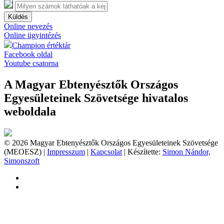
Küldés
Online nevezés
Online ügyintézés
Champion értéktár
Facebook oldal
Youtube csatorna
A Magyar Ebtenyésztők Országos
Egyesületeinek Szövetsége hivatalos
weboldala
© 2026 Magyar Ebtenyésztők Országos Egyesületeinek Szövetsége
(MEOESZ) |
Impresszum
|
Kapcsolat
| Készítette:
Simon Nándor,
Simonszoft