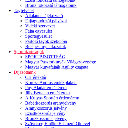
Ezüst fokozatú támogatóink
Bronz fokozatú támogatóink
Tagfelvétel
Általános tájékoztató
Fajtagondozói pályázat
Vidéki szervezet
Fajta egyesület
Sportegyesület
Pártoló tagok szekciója
Belépési nyilatkozatok
Sportbizottságok
SPORTBIZOTTSÁG
Magyar Pásztorkutyák Világszövetsége
Magyar kutyafajták Agility csapata
Díjazottaink
CH értéktár
Korózs András emlékplakett
Puy Aladár emlékérem
Jilly Bertalan emlékérem
A Kutyás Sportért érdemérem
Babérkoszorús aranyjelvény
Aranykoszorús jelvény
Ezüstkoszorús jelvény
Bronzkoszorús jelvény
Szövetség Elnöke Elismerő Oklevél