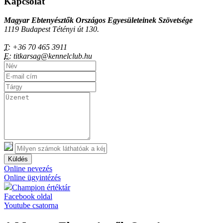
Kapcsolat
Magyar Ebtenyésztők Országos Egyesületeinek Szövetsége
1119 Budapest Tétényi út 130.
T:
+36 70 465 3911
E:
titkarsag@kennelclub.hu
Küldés
Online nevezés
Online ügyintézés
Champion értéktár
Facebook oldal
Youtube csatorna