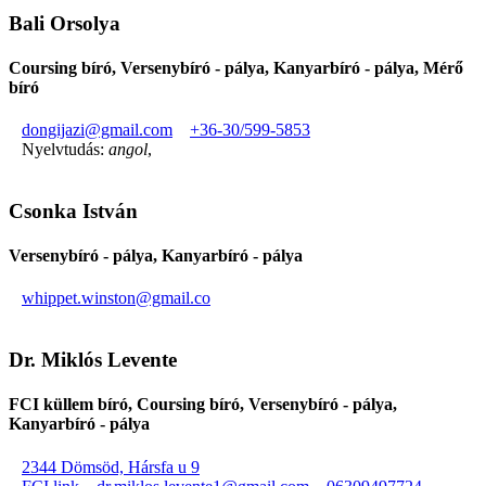
Bali Orsolya
Coursing bíró, Versenybíró - pálya, Kanyarbíró - pálya, Mérő
bíró
dongijazi@gmail.com
+36-30/599-5853
Nyelvtudás:
angol
,
Csonka István
Versenybíró - pálya, Kanyarbíró - pálya
whippet.winston@gmail.co
Dr. Miklós Levente
FCI küllem bíró, Coursing bíró, Versenybíró - pálya,
Kanyarbíró - pálya
2344 Dömsöd, Hársfa u 9