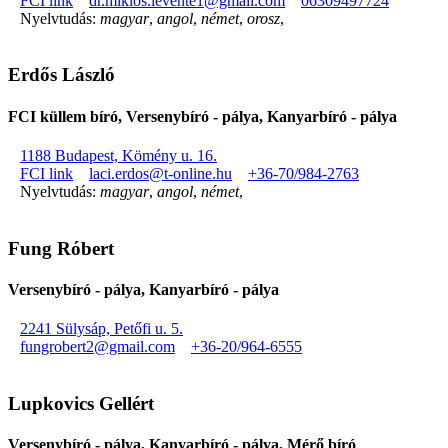
FCI link
dr.miklos.levente1@gmail.com
06309497724
Nyelvtudás:
magyar
,
angol
,
német
,
orosz
,
Erdős László
FCI küllem bíró, Versenybíró - pálya, Kanyarbíró - pálya
1188 Budapest, Kömény u. 16.
FCI link
laci.erdos@t-online.hu
+36-70/984-2763
Nyelvtudás:
magyar
,
angol
,
német
,
Fung Róbert
Versenybíró - pálya, Kanyarbíró - pálya
2241 Sülysáp, Petőfi u. 5.
fungrobert2@gmail.com
+36-20/964-6555
Lupkovics Gellért
Versenybíró - pálya, Kanyarbíró - pálya, Mérő bíró