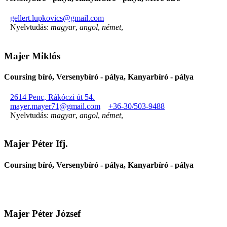
gellert.lupkovics@gmail.com
Nyelvtudás:
magyar
,
angol
,
német
,
Majer Miklós
Coursing bíró, Versenybíró - pálya, Kanyarbíró - pálya
2614 Penc, Rákóczi út 54.
mayer.mayer71@gmail.com
+36-30/503-9488
Nyelvtudás:
magyar
,
angol
,
német
,
Majer Péter Ifj.
Coursing bíró, Versenybíró - pálya, Kanyarbíró - pálya
Majer Péter József