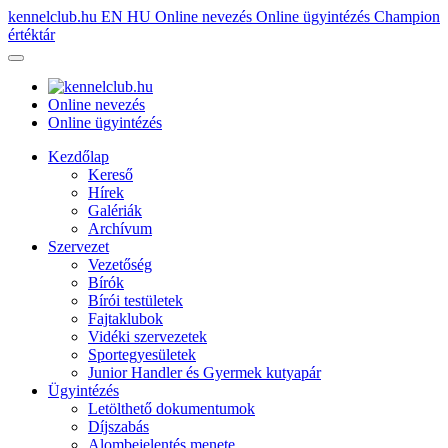
kennelclub.hu
EN
HU
Online nevezés
Online ügyintézés
Champion
értéktár
Online nevezés
Online ügyintézés
Kezdőlap
Kereső
Hírek
Galériák
Archívum
Szervezet
Vezetőség
Bírók
Bírói testületek
Fajtaklubok
Vidéki szervezetek
Sportegyesületek
Junior Handler és Gyermek kutyapár
Ügyintézés
Letölthető dokumentumok
Díjszabás
Alombejelentés menete