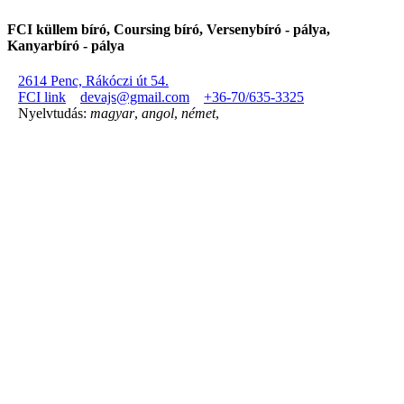
FCI küllem bíró, Coursing bíró, Versenybíró - pálya,
Kanyarbíró - pálya
2614 Penc, Rákóczi út 54.
FCI link
devajs@gmail.com
+36-70/635-3325
Nyelvtudás:
magyar
,
angol
,
német
,