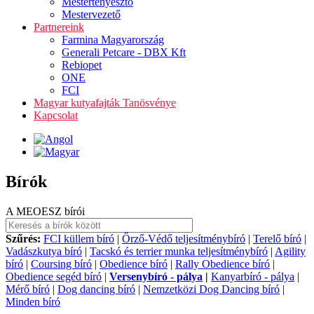
Mestertenyésztő
Mestervezető
Partnereink
Farmina Magyarország
Generali Petcare - DBX Kft
Rebiopet
ONE
FCI
Magyar kutyafajták Tanösvénye
Kapcsolat
Bírók
A MEOESZ bírói
Szűrés:
FCI küllem bíró
|
Őrző-Védő teljesítménybíró
|
Terelő bíró
|
Vadászkutya bíró
|
Tacskó és terrier munka teljesítménybíró
|
Agility
bíró
|
Coursing bíró
|
Obedience bíró
|
Rally Obedience bíró
|
Obedience segéd bíró
|
Versenybíró - pálya
|
Kanyarbíró - pálya
|
Mérő bíró
|
Dog dancing bíró
|
Nemzetközi Dog Dancing bíró
|
Minden bíró