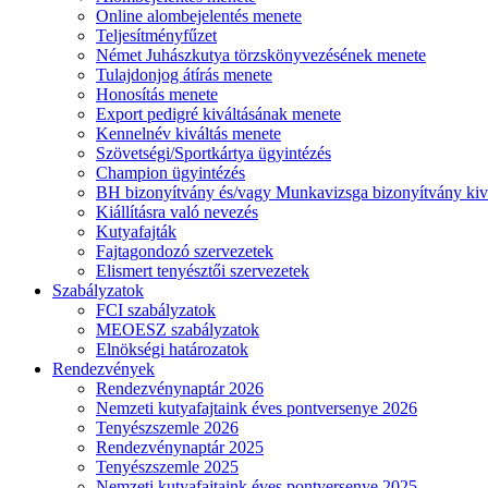
Online alombejelentés menete
Teljesítményfűzet
Német Juhászkutya törzskönyvezésének menete
Tulajdonjog átírás menete
Honosítás menete
Export pedigré kiváltásának menete
Kennelnév kiváltás menete
Szövetségi/Sportkártya ügyintézés
Champion ügyintézés
BH bizonyítvány és/vagy Munkavizsga bizonyítvány kiv
Kiállításra való nevezés
Kutyafajták
Fajtagondozó szervezetek
Elismert tenyésztői szervezetek
Szabályzatok
FCI szabályzatok
MEOESZ szabályzatok
Elnökségi határozatok
Rendezvények
Rendezvénynaptár 2026
Nemzeti kutyafajtaink éves pontversenye 2026
Tenyészszemle 2026
Rendezvénynaptár 2025
Tenyészszemle 2025
Nemzeti kutyafajtaink éves pontversenye 2025