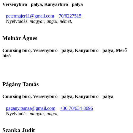
Versenybíró - pálya, Kanyarbíró - pálya
petermajer11@gmail.com
70/6227515
Nyelvtudás:
magyar
,
angol
,
német
,
Molnár Ágnes
Coursing bíró, Versenybíró - pálya, Kanyarbíró - pálya, Mérő
bíró
Págány Tamás
Coursing bíró, Versenybíró - pálya, Kanyarbíró - pálya
pagany.tamas@gmail.com
+36-70/634-8696
Nyelvtudás:
magyar
,
angol
,
Szanka Judit