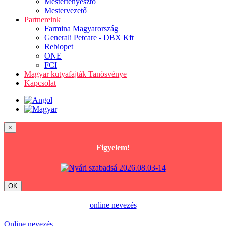
Mestertenyésztő
Mestervezető
Partnereink
Farmina Magyarország
Generali Petcare - DBX Kft
Rebiopet
ONE
FCI
Magyar kutyafajták Tanösvénye
Kapcsolat
×
Figyelem!
OK
online nevezés
Online nevezés