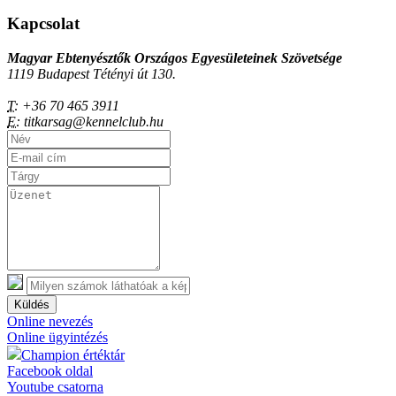
Kapcsolat
Magyar Ebtenyésztők Országos Egyesületeinek Szövetsége
1119 Budapest Tétényi út 130.
T:
+36 70 465 3911
E:
titkarsag@kennelclub.hu
Küldés
Online nevezés
Online ügyintézés
Champion értéktár
Facebook oldal
Youtube csatorna