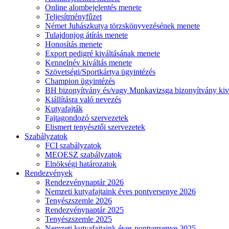
Online alombejelentés menete
Teljesítményfűzet
Német Juhászkutya törzskönyvezésének menete
Tulajdonjog átírás menete
Honosítás menete
Export pedigré kiváltásának menete
Kennelnév kiváltás menete
Szövetségi/Sportkártya ügyintézés
Champion ügyintézés
BH bizonyítvány és/vagy Munkavizsga bizonyítvány kiv
Kiállításra való nevezés
Kutyafajták
Fajtagondozó szervezetek
Elismert tenyésztői szervezetek
Szabályzatok
FCI szabályzatok
MEOESZ szabályzatok
Elnökségi határozatok
Rendezvények
Rendezvénynaptár 2026
Nemzeti kutyafajtaink éves pontversenye 2026
Tenyészszemle 2026
Rendezvénynaptár 2025
Tenyészszemle 2025
Nemzeti kutyafajtaink éves pontversenye 2025