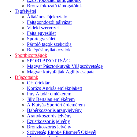
Ezüst fokozatú támogatóink
Bronz fokozatú támogatóink
Tagfelvétel
Általános tájékoztató
Fajtagondozói pályázat
Vidéki szervezet
Fajta egyesület
Sportegyesület
Pártoló tagok szekciója
Belépési nyilatkozatok
Sportbizottságok
SPORTBIZOTTSÁG
Magyar Pásztorkutyák Világszövetsége
Magyar kutyafajták Agility csapata
Díjazottaink
CH értéktár
Korózs András emlékplakett
Puy Aladár emlékérem
Jilly Bertalan emlékérem
A Kutyás Sportért érdemérem
Babérkoszorús aranyjelvény
Aranykoszorús jelvény
Ezüstkoszorús jelvény
Bronzkoszorús jelvény
Szövetség Elnöke Elismerő Oklevél