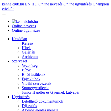
kennelclub.hu
EN
HU
Online nevezés
Online ügyintézés
Champion
értéktár
Online nevezés
Online ügyintézés
Kezdőlap
Kereső
Hírek
Galériák
Archívum
Szervezet
Vezetőség
Bírók
Bírói testületek
Fajtaklubok
Vidéki szervezetek
Sportegyesületek
Junior Handler és Gyermek kutyapár
Ügyintézés
Letölthető dokumentumok
Díjszabás
Alombejelentés menete