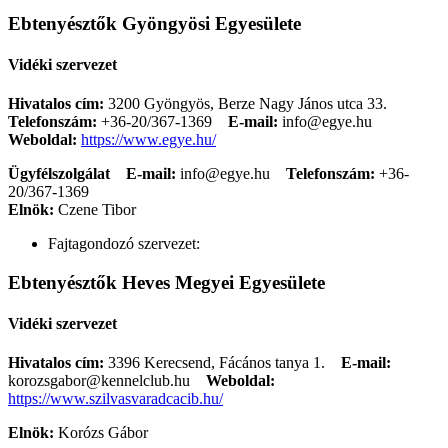
Ebtenyésztők Gyöngyösi Egyesülete
Vidéki szervezet
Hivatalos cím:
3200 Gyöngyös, Berze Nagy János utca 33.
Telefonszám:
+36-20/367-1369
E-mail:
info@egye.hu
Weboldal:
https://www.egye.hu/
Ügyfélszolgálat
E-mail:
info@egye.hu
Telefonszám:
+36-
20/367-1369
Elnök:
Czene Tibor
Fajtagondozó szervezet:
Ebtenyésztők Heves Megyei Egyesülete
Vidéki szervezet
Hivatalos cím:
3396 Kerecsend, Fácános tanya 1.
E-mail:
korozsgabor@kennelclub.hu
Weboldal:
https://www.szilvasvaradcacib.hu/
Elnök:
Korózs Gábor