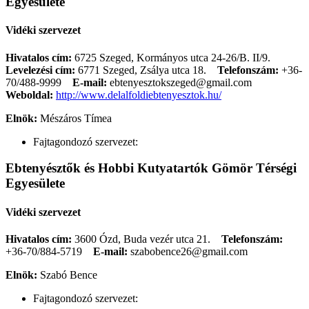
Egyesülete
Vidéki szervezet
Hivatalos cím:
6725 Szeged, Kormányos utca 24-26/B. II/9.
Levelezési cím:
6771 Szeged, Zsálya utca 18.
Telefonszám:
+36-
70/488-9999
E-mail:
ebtenyesztokszeged@gmail.com
Weboldal:
http://www.delalfoldiebtenyesztok.hu/
Elnök:
Mészáros Tímea
Fajtagondozó szervezet:
Ebtenyésztők és Hobbi Kutyatartók Gömör Térségi
Egyesülete
Vidéki szervezet
Hivatalos cím:
3600 Ózd, Buda vezér utca 21.
Telefonszám:
+36-70/884-5719
E-mail:
szabobence26@gmail.com
Elnök:
Szabó Bence
Fajtagondozó szervezet: