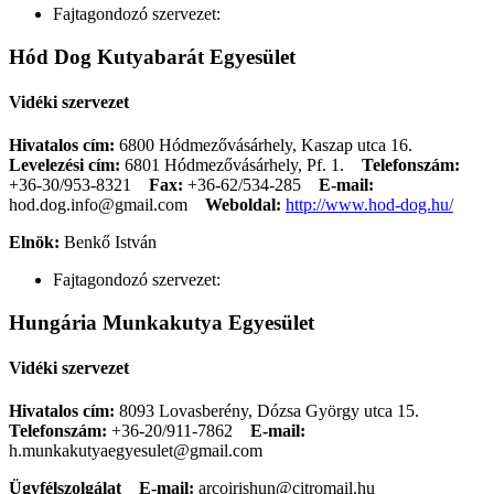
Fajtagondozó szervezet:
Hód Dog Kutyabarát Egyesület
Vidéki szervezet
Hivatalos cím:
6800 Hódmezővásárhely, Kaszap utca 16.
Levelezési cím:
6801 Hódmezővásárhely, Pf. 1.
Telefonszám:
+36-30/953-8321
Fax:
+36-62/534-285
E-mail:
hod.dog.info@gmail.com
Weboldal:
http://www.hod-dog.hu/
Elnök:
Benkő István
Fajtagondozó szervezet:
Hungária Munkakutya Egyesület
Vidéki szervezet
Hivatalos cím:
8093 Lovasberény, Dózsa György utca 15.
Telefonszám:
+36-20/911-7862
E-mail:
h.munkakutyaegyesulet@gmail.com
Ügyfélszolgálat
E-mail:
arcoirishun@citromail.hu