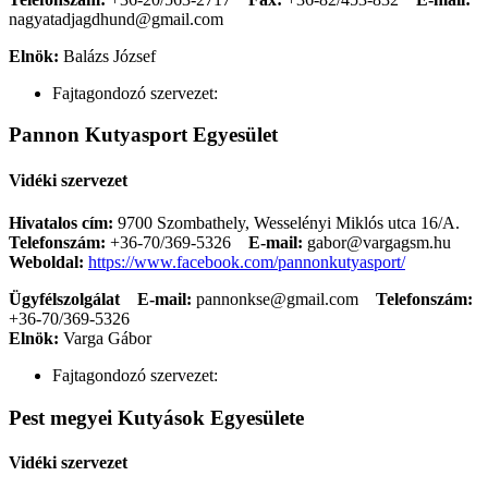
nagyatadjagdhund@gmail.com
Elnök:
Balázs József
Fajtagondozó szervezet:
Pannon Kutyasport Egyesület
Vidéki szervezet
Hivatalos cím:
9700 Szombathely, Wesselényi Miklós utca 16/A.
Telefonszám:
+36-70/369-5326
E-mail:
gabor@vargagsm.hu
Weboldal:
https://www.facebook.com/pannonkutyasport/
Ügyfélszolgálat
E-mail:
pannonkse@gmail.com
Telefonszám:
+36-70/369-5326
Elnök:
Varga Gábor
Fajtagondozó szervezet:
Pest megyei Kutyások Egyesülete
Vidéki szervezet