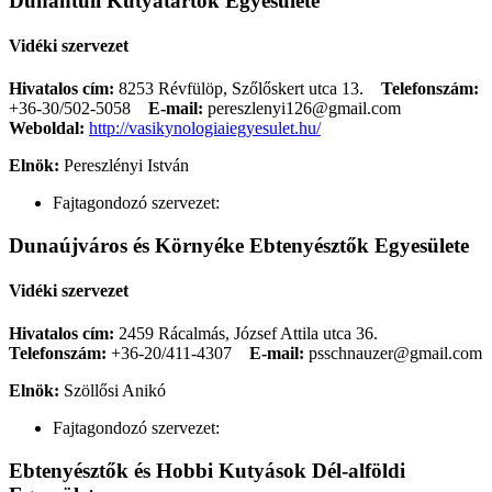
Dunántúli Kutyatartók Egyesülete
Vidéki szervezet
Hivatalos cím:
8253 Révfülöp, Szőlőskert utca 13.
Telefonszám:
+36-30/502-5058
E-mail:
pereszlenyi126@gmail.com
Weboldal:
http://vasikynologiaiegyesulet.hu/
Elnök:
Pereszlényi István
Fajtagondozó szervezet:
Dunaújváros és Környéke Ebtenyésztők Egyesülete
Vidéki szervezet
Hivatalos cím:
2459 Rácalmás, József Attila utca 36.
Telefonszám:
+36-20/411-4307
E-mail:
psschnauzer@gmail.com
Elnök:
Szöllősi Anikó
Fajtagondozó szervezet:
Ebtenyésztők és Hobbi Kutyások Dél-alföldi