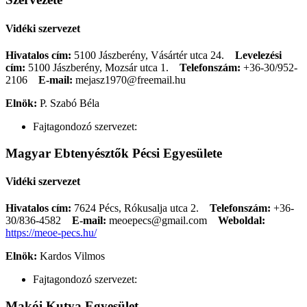
Vidéki szervezet
Hivatalos cím:
5100 Jászberény, Vásártér utca 24.
Levelezési
cím:
5100 Jászberény, Mozsár utca 1.
Telefonszám:
+36-30/952-
2106
E-mail:
mejasz1970@freemail.hu
Elnök:
P. Szabó Béla
Fajtagondozó szervezet:
Magyar Ebtenyésztők Pécsi Egyesülete
Vidéki szervezet
Hivatalos cím:
7624 Pécs, Rókusalja utca 2.
Telefonszám:
+36-
30/836-4582
E-mail:
meoepecs@gmail.com
Weboldal:
https://meoe-pecs.hu/
Elnök:
Kardos Vilmos
Fajtagondozó szervezet:
Makói Kutya Egyesület