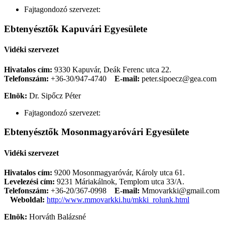
Fajtagondozó szervezet:
Ebtenyésztők Kapuvári Egyesülete
Vidéki szervezet
Hivatalos cím:
9330 Kapuvár, Deák Ferenc utca 22.
Telefonszám:
+36-30/947-4740
E-mail:
peter.sipoecz@gea.com
Elnök:
Dr. Sipőcz Péter
Fajtagondozó szervezet:
Ebtenyésztők Mosonmagyaróvári Egyesülete
Vidéki szervezet
Hivatalos cím:
9200 Mosonmagyaróvár, Károly utca 61.
Levelezési cím:
9231 Máriakálnok, Templom utca 33/A.
Telefonszám:
+36-20/367-0998
E-mail:
Mmovarkki@gmail.com
Weboldal:
http://www.mmovarkki.hu/mkki_rolunk.html
Elnök:
Horváth Balázsné