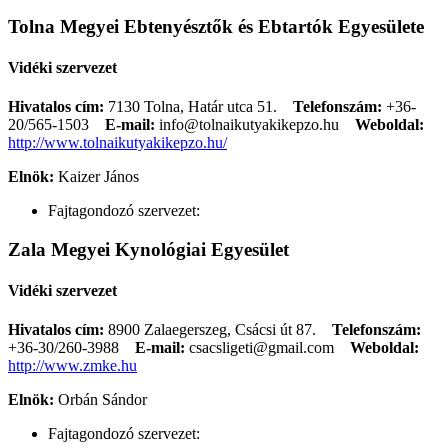
Tolna Megyei Ebtenyésztők és Ebtartók Egyesülete
Vidéki szervezet
Hivatalos cím:
7130 Tolna, Határ utca 51.
Telefonszám:
+36-
20/565-1503
E-mail:
info@tolnaikutyakikepzo.hu
Weboldal:
http://www.tolnaikutyakikepzo.hu/
Elnök:
Kaizer János
Fajtagondozó szervezet:
Zala Megyei Kynológiai Egyesület
Vidéki szervezet
Hivatalos cím:
8900 Zalaegerszeg, Csácsi út 87.
Telefonszám:
+36-30/260-3988
E-mail:
csacsligeti@gmail.com
Weboldal:
http://www.zmke.hu
Elnök:
Orbán Sándor
Fajtagondozó szervezet: