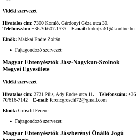
Vidéki szervezet
Hivatalos cím:
7300 Komló, Gárdonyi Géza utca 30.
Telefonszám:
+36-30/607-1535
E-mail:
kokojza61@t-online.hu
Elnök:
Makkai Endre Zoltán
Fajtagondozó szervezet:
Magyar Ebtenyésztők Jász-Nagykun-Szolnok
Megyei Egyesülete
Vidéki szervezet
Hivatalos cím:
2721 Pilis, Ady Endre utca 11.
Telefonszám:
+36-
70/616-7142
E-mail:
ferencgroschl72@gmail.com
Elnök:
Gröschl Ferenc
Fajtagondozó szervezet:
Magyar Ebtenyésztők Jászberényi Önálló Jogú
Szervezete