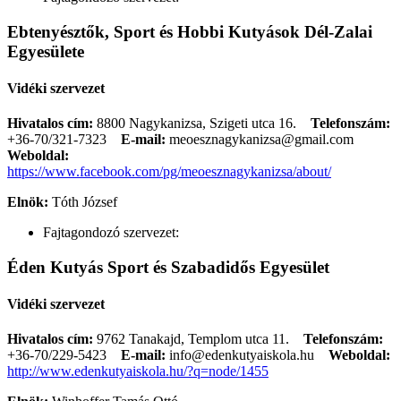
Ebtenyésztők, Sport és Hobbi Kutyások Dél-Zalai
Egyesülete
Vidéki szervezet
Hivatalos cím:
8800 Nagykanizsa, Szigeti utca 16.
Telefonszám:
+36-70/321-7323
E-mail:
meoesznagykanizsa@gmail.com
Weboldal:
https://www.facebook.com/pg/meoesznagykanizsa/about/
Elnök:
Tóth József
Fajtagondozó szervezet:
Éden Kutyás Sport és Szabadidős Egyesület
Vidéki szervezet
Hivatalos cím:
9762 Tanakajd, Templom utca 11.
Telefonszám:
+36-70/229-5423
E-mail:
info@edenkutyaiskola.hu
Weboldal:
http://www.edenkutyaiskola.hu/?q=node/1455