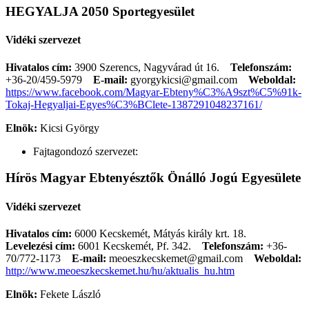
HEGYALJA 2050 Sportegyesület
Vidéki szervezet
Hivatalos cím:
3900 Szerencs, Nagyvárad út 16.
Telefonszám:
+36-20/459-5979
E-mail:
gyorgykicsi@gmail.com
Weboldal:
https://www.facebook.com/Magyar-Ebteny%C3%A9szt%C5%91k-
Tokaj-Hegyaljai-Egyes%C3%BClete-1387291048237161/
Elnök:
Kicsi György
Fajtagondozó szervezet:
Hírös Magyar Ebtenyésztők Önálló Jogú Egyesülete
Vidéki szervezet
Hivatalos cím:
6000 Kecskemét, Mátyás király krt. 18.
Levelezési cím:
6001 Kecskemét, Pf. 342.
Telefonszám:
+36-
70/772-1173
E-mail:
meoeszkecskemet@gmail.com
Weboldal:
http://www.meoeszkecskemet.hu/hu/aktualis_hu.htm
Elnök:
Fekete László