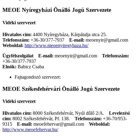
MEOE Nyíregyházi Önálló Jogú Szervezete
Vidéki szervezet
Hivatalos cím:
4400 Nyíregyháza, Kárpátalja utca 25.
Telefonszám:
+36-30/377-7937
E-mail:
meoenyir@gmail.com
Weboldal:
http://www.meoenyiregyhaza.hu/
Ügyfélszolgálat
E-mail:
meoenyir@gmail.com
Telefonszám:
+36-30/377-7937
Elnök:
Babicz Csaba
Fajtagondozó szervezet:
MEOE Székesfehérvári Önálló Jogú Szervezete
Vidéki szervezet
Hivatalos cím:
8000 Székesfehérvár, Nyúl dűlő 2/A.
Levelezési
cím:
8002 Székesfehérvár, Pf. 138.
Telefonszám:
+36-70/953-
9315
E-mail:
meoefehervar@gmail.com
Weboldal:
http://www.meoefehervar.hu/