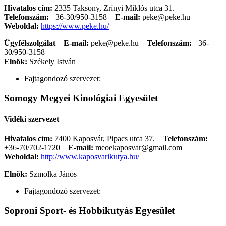
Hivatalos cím:
2335 Taksony, Zrínyi Miklós utca 31.
Telefonszám:
+36-30/950-3158
E-mail:
peke@peke.hu
Weboldal:
https://www.peke.hu/
Ügyfélszolgálat
E-mail:
peke@peke.hu
Telefonszám:
+36-
30/950-3158
Elnök:
Székely István
Fajtagondozó szervezet:
Somogy Megyei Kinológiai Egyesület
Vidéki szervezet
Hivatalos cím:
7400 Kaposvár, Pipacs utca 37.
Telefonszám:
+36-70/702-1720
E-mail:
meoekaposvar@gmail.com
Weboldal:
http://www.kaposvarikutya.hu/
Elnök:
Szmolka János
Fajtagondozó szervezet:
Soproni Sport- és Hobbikutyás Egyesület