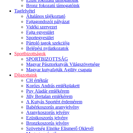
Ezüst fokozatú támogatóink
Bronz fokozatú támogatóink
Tagfelvétel
Általános tájékoztató
Fajtagondozói pályázat
Vidéki szervezet
Fajta egyesület
Sportegyesület
Pártoló tagok szekciója
Belépési nyilatkozatok
Sportbizottságok
SPORTBIZOTTSÁG
Magyar Pásztorkutyák Világszövetsége
Magyar kutyafajták Agility csapata
Díjazottaink
CH értéktár
Korózs András emlékplakett
Puy Aladár emlékérem
Jilly Bertalan emlékérem
A Kutyás Sportért érdemérem
Babérkoszorús aranyjelvény
Aranykoszorús jelvény
Ezüstkoszorús jelvény
Bronzkoszorús jelvény
Szövetség Elnöke Elismerő Oklevél