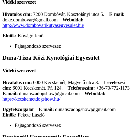
Vidéki szervezet
Hivatalos cím:
7200 Dombóvár, Kosztolányi utca 5.
E-mail:
doke.dombovar@gmail.com
Weboldal:
http://www.dombovarikutyasegyesulet.hu/
Elnök:
Kővágó Jenő
Fajtagondozó szervezet:
Duna-Tisza Közi Kynológiai Egyesület
Vidéki szervezet
Hivatalos cím:
6000 Kecskemét, Magvető utca 3.
Levelezési
cím:
6001 Kecskemét, Pf. 124.
Telefonszám:
+36-70/772-1173
E-mail:
dunatiszadogshow@gmail.com
Weboldal:
https://kecskemetdogshow.hu/
Ügyfélszolgálat
E-mail:
dunatiszadogshow@gmail.com
Elnök:
Fekete László
Fajtagondozó szervezet: