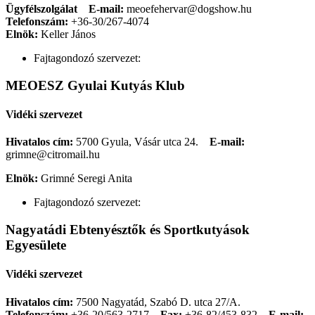
Ügyfélszolgálat
E-mail:
meoefehervar@dogshow.hu
Telefonszám:
+36-30/267-4074
Elnök:
Keller János
Fajtagondozó szervezet:
MEOESZ Gyulai Kutyás Klub
Vidéki szervezet
Hivatalos cím:
5700 Gyula, Vásár utca 24.
E-mail:
grimne@citromail.hu
Elnök:
Grimné Seregi Anita
Fajtagondozó szervezet:
Nagyatádi Ebtenyésztők és Sportkutyások
Egyesülete
Vidéki szervezet
Hivatalos cím:
7500 Nagyatád, Szabó D. utca 27/A.
Telefonszám:
+36-20/563-2717
Fax:
+36-82/453-832
E-mail: