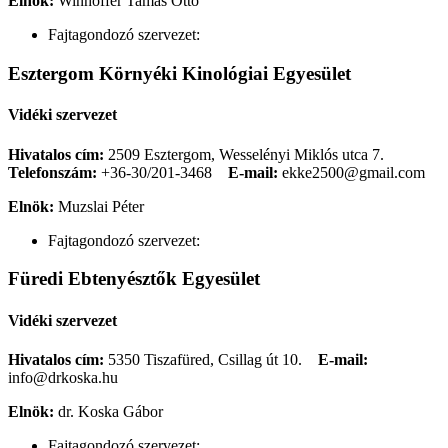
Elnök:
Winhoffer Tamás Ottó
Fajtagondozó szervezet:
Esztergom Környéki Kinológiai Egyesület
Vidéki szervezet
Hivatalos cím:
2509 Esztergom, Wesselényi Miklós utca 7.
Telefonszám:
+36-30/201-3468
E-mail:
ekke2500@gmail.com
Elnök:
Muzslai Péter
Fajtagondozó szervezet:
Füredi Ebtenyésztők Egyesület
Vidéki szervezet
Hivatalos cím:
5350 Tiszafüred, Csillag út 10.
E-mail:
info@drkoska.hu
Elnök:
dr. Koska Gábor
Fajtagondozó szervezet: