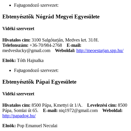
Fajtagondozó szervezet:
Ebtenyésztők Nógrád Megyei Egyesülete
Vidéki szervezet
Hivatalos cím:
3100 Salgótarján, Medves krt. 31/H.
Telefonszám:
+36-70/984-2768
E-mail:
medveslucky@gmail.com
Weboldal:
http://meoestarjan.spp.hu/
Elnök:
Tóth Hajnalka
Fajtagondozó szervezet:
Ebtenyésztők Pápai Egyesülete
Vidéki szervezet
Hivatalos cím:
8500 Pápa, Kmettyi út 1/A.
Levelezési cím:
8500
Pápa, Somlai út 65.
E-mail:
niq1972@gmail.com
Weboldal:
http://papadog.hu/
Elnök:
Pop Emanuel Neculai