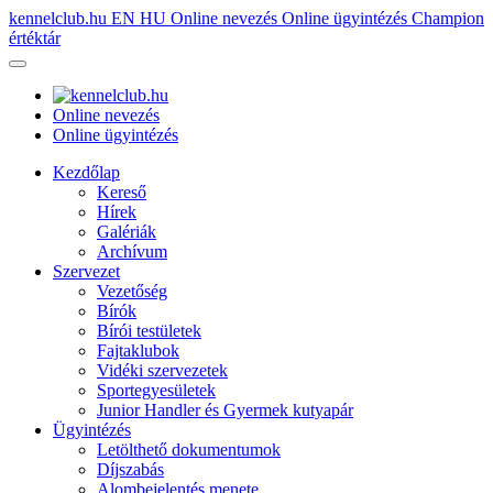
kennelclub.hu
EN
HU
Online nevezés
Online ügyintézés
Champion
értéktár
Online nevezés
Online ügyintézés
Kezdőlap
Kereső
Hírek
Galériák
Archívum
Szervezet
Vezetőség
Bírók
Bírói testületek
Fajtaklubok
Vidéki szervezetek
Sportegyesületek
Junior Handler és Gyermek kutyapár
Ügyintézés
Letölthető dokumentumok
Díjszabás
Alombejelentés menete