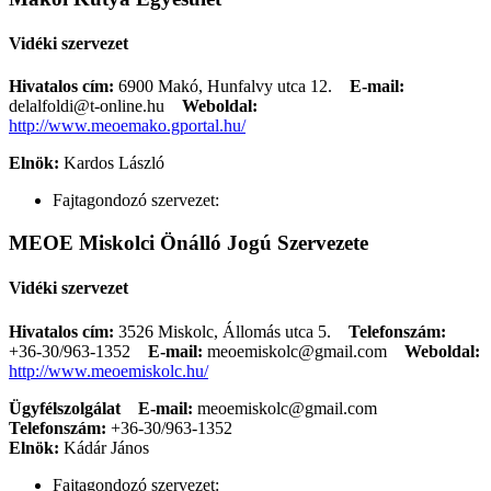
Vidéki szervezet
Hivatalos cím:
6900 Makó, Hunfalvy utca 12.
E-mail:
delalfoldi@t-online.hu
Weboldal:
http://www.meoemako.gportal.hu/
Elnök:
Kardos László
Fajtagondozó szervezet:
MEOE Miskolci Önálló Jogú Szervezete
Vidéki szervezet
Hivatalos cím:
3526 Miskolc, Állomás utca 5.
Telefonszám:
+36-30/963-1352
E-mail:
meoemiskolc@gmail.com
Weboldal:
http://www.meoemiskolc.hu/
Ügyfélszolgálat
E-mail:
meoemiskolc@gmail.com
Telefonszám:
+36-30/963-1352
Elnök:
Kádár János
Fajtagondozó szervezet: