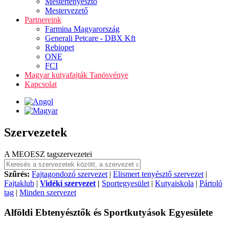
Mestertenyésztő
Mestervezető
Partnereink
Farmina Magyarország
Generali Petcare - DBX Kft
Rebiopet
ONE
FCI
Magyar kutyafajták Tanösvénye
Kapcsolat
Szervezetek
A MEOESZ tagszervezetei
Szűrés:
Fajtagondozó szervezet
|
Elismert tenyésztő szervezet
|
Fajtaklub
|
Vidéki szervezet
|
Sportegyesület
|
Kutyaiskola
|
Pártoló
tag
|
Minden szervezet
Alföldi Ebtenyésztők és Sportkutyások Egyesülete