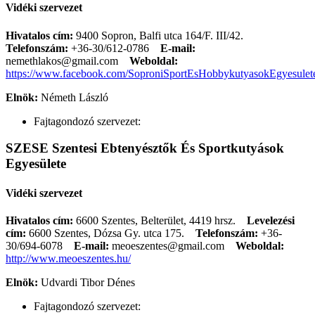
Vidéki szervezet
Hivatalos cím:
9400 Sopron, Balfi utca 164/F. III/42.
Telefonszám:
+36-30/612-0786
E-mail:
nemethlakos@gmail.com
Weboldal:
https://www.facebook.com/SoproniSportEsHobbykutyasokEgyesulet
Elnök:
Németh László
Fajtagondozó szervezet:
SZESE Szentesi Ebtenyésztők És Sportkutyások
Egyesülete
Vidéki szervezet
Hivatalos cím:
6600 Szentes, Belterület, 4419 hrsz.
Levelezési
cím:
6600 Szentes, Dózsa Gy. utca 175.
Telefonszám:
+36-
30/694-6078
E-mail:
meoeszentes@gmail.com
Weboldal:
http://www.meoeszentes.hu/
Elnök:
Udvardi Tibor Dénes
Fajtagondozó szervezet: