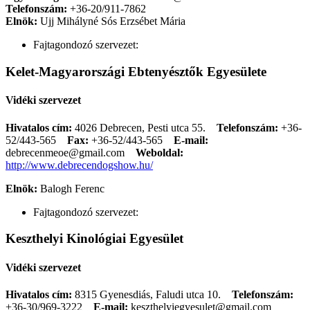
Telefonszám:
+36-20/911-7862
Elnök:
Ujj Mihályné Sós Erzsébet Mária
Fajtagondozó szervezet:
Kelet-Magyarországi Ebtenyésztők Egyesülete
Vidéki szervezet
Hivatalos cím:
4026 Debrecen, Pesti utca 55.
Telefonszám:
+36-
52/443-565
Fax:
+36-52/443-565
E-mail:
debrecenmeoe@gmail.com
Weboldal:
http://www.debrecendogshow.hu/
Elnök:
Balogh Ferenc
Fajtagondozó szervezet:
Keszthelyi Kinológiai Egyesület
Vidéki szervezet
Hivatalos cím:
8315 Gyenesdiás, Faludi utca 10.
Telefonszám:
+36-30/969-3222
E-mail:
keszthelyiegyesulet@gmail.com