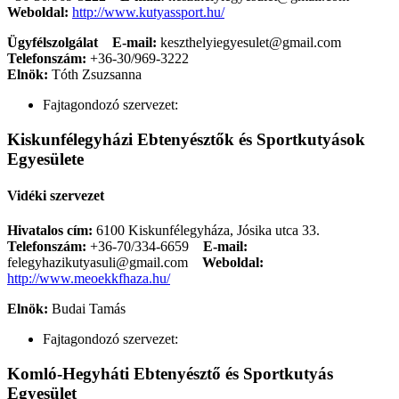
Weboldal:
http://www.kutyassport.hu/
Ügyfélszolgálat
E-mail:
keszthelyiegyesulet@gmail.com
Telefonszám:
+36-30/969-3222
Elnök:
Tóth Zsuzsanna
Fajtagondozó szervezet:
Kiskunfélegyházi Ebtenyésztők és Sportkutyások
Egyesülete
Vidéki szervezet
Hivatalos cím:
6100 Kiskunfélegyháza, Jósika utca 33.
Telefonszám:
+36-70/334-6659
E-mail:
felegyhazikutyasuli@gmail.com
Weboldal:
http://www.meoekkfhaza.hu/
Elnök:
Budai Tamás
Fajtagondozó szervezet:
Komló-Hegyháti Ebtenyésztő és Sportkutyás
Egyesület