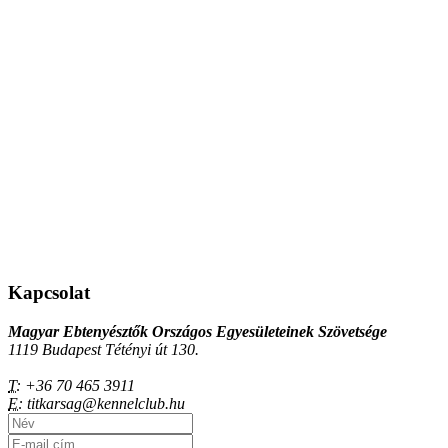
Kapcsolat
Magyar Ebtenyésztők Országos Egyesületeinek Szövetsége
1119 Budapest Tétényi út 130.
T:
+36 70 465 3911
E:
titkarsag@kennelclub.hu