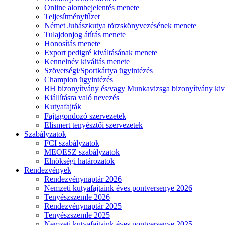
Online alombejelentés menete
Teljesítményfűzet
Német Juhászkutya törzskönyvezésének menete
Tulajdonjog átírás menete
Honosítás menete
Export pedigré kiváltásának menete
Kennelnév kiváltás menete
Szövetségi/Sportkártya ügyintézés
Champion ügyintézés
BH bizonyítvány és/vagy Munkavizsga bizonyítvány kiv
Kiállításra való nevezés
Kutyafajták
Fajtagondozó szervezetek
Elismert tenyésztői szervezetek
Szabályzatok
FCI szabályzatok
MEOESZ szabályzatok
Elnökségi határozatok
Rendezvények
Rendezvénynaptár 2026
Nemzeti kutyafajtaink éves pontversenye 2026
Tenyészszemle 2026
Rendezvénynaptár 2025
Tenyészszemle 2025
Nemzeti kutyafajtaink éves pontversenye 2025