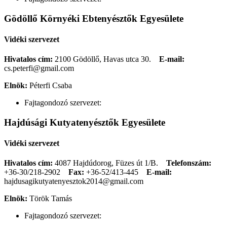
Gödöllő Környéki Ebtenyésztők Egyesülete
Vidéki szervezet
Hivatalos cím:
2100 Gödöllő, Havas utca 30.
E-mail:
cs.peterfi@gmail.com
Elnök:
Péterfi Csaba
Fajtagondozó szervezet:
Hajdúsági Kutyatenyésztők Egyesülete
Vidéki szervezet
Hivatalos cím:
4087 Hajdúdorog, Füzes út 1/B.
Telefonszám:
+36-30/218-2902
Fax:
+36-52/413-445
E-mail:
hajdusagikutyatenyesztok2014@gmail.com
Elnök:
Török Tamás
Fajtagondozó szervezet: