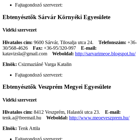
Fajtagondozó szervezet:
Ebtenyésztők Sárvár Környéki Egyesülete
Vidéki szervezet
Hivatalos cím:
9600 Sárvár, Tilosalja utca 24.
Telefonszám:
+36-
30/568-4626
Fax:
+36-95/320-997
E-mail:
katavizsla@gmail.com
Weboldal:
http://sarvarimeoe.blogspot.hu/
Elnök:
Csizmaziáné Varga Katalin
Fajtagondozó szervezet:
Ebtenyésztők Veszprém Megyei Egyesülete
Vidéki szervezet
Hivatalos cím:
8412 Veszprém, Halastói utca 23.
E-mail:
tenk.a@freemail.hu
Weboldal:
http://www.meoeveszprem.hu/
Elnök:
Tenk Attila
Fajtagondozó szervezet: