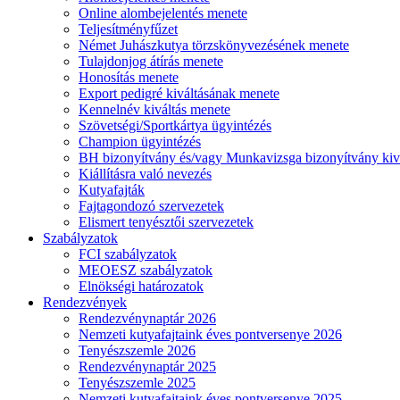
Online alombejelentés menete
Teljesítményfűzet
Német Juhászkutya törzskönyvezésének menete
Tulajdonjog átírás menete
Honosítás menete
Export pedigré kiváltásának menete
Kennelnév kiváltás menete
Szövetségi/Sportkártya ügyintézés
Champion ügyintézés
BH bizonyítvány és/vagy Munkavizsga bizonyítvány kiv
Kiállításra való nevezés
Kutyafajták
Fajtagondozó szervezetek
Elismert tenyésztői szervezetek
Szabályzatok
FCI szabályzatok
MEOESZ szabályzatok
Elnökségi határozatok
Rendezvények
Rendezvénynaptár 2026
Nemzeti kutyafajtaink éves pontversenye 2026
Tenyészszemle 2026
Rendezvénynaptár 2025
Tenyészszemle 2025
Nemzeti kutyafajtaink éves pontversenye 2025