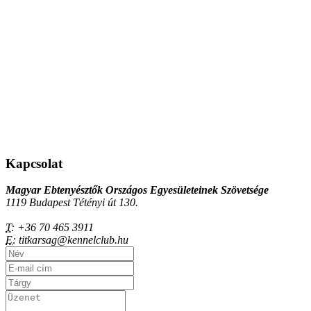
Kapcsolat
Magyar Ebtenyésztők Országos Egyesületeinek Szövetsége
1119 Budapest Tétényi út 130.
T:
+36 70 465 3911
E:
titkarsag@kennelclub.hu