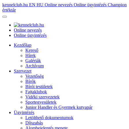
kennelclub.hu
EN
HU
Online nevezés
Online ügyintézés
Champion
értéktár
Online nevezés
Online ügyintézés
Kezdőlap
Kereső
Hírek
Galériák
Archívum
Szervezet
Vezetőség
Bírók
Bírói testületek
Fajtaklubok
Vidéki szervezetek
Sportegyesületek
Junior Handler és Gyermek kutyapár
Ügyintézés
Letölthető dokumentumok
Díjszabás
Alombejelentés menete