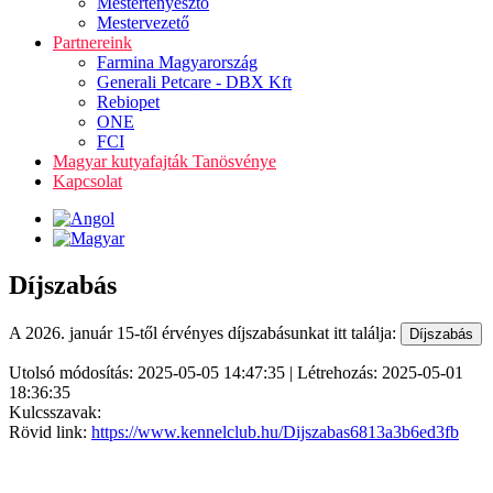
Mestertenyésztő
Mestervezető
Partnereink
Farmina Magyarország
Generali Petcare - DBX Kft
Rebiopet
ONE
FCI
Magyar kutyafajták Tanösvénye
Kapcsolat
Díjszabás
A 2026. január 15-től érvényes díjszabásunkat itt találja:
Utolsó módosítás: 2025-05-05 14:47:35 | Létrehozás: 2025-05-01
18:36:35
Kulcsszavak:
Rövid link:
https://www.kennelclub.hu/Dijszabas6813a3b6ed3fb