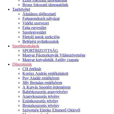
Ezüst fokozatú támogatóink
Bronz fokozatú támogatóink
Tagfelvétel
Általános tájékoztató
Fajtagondozói pályázat
Vidéki szervezet
Fajta egyesület
Sportegyesület
Pártoló tagok szekciója
Belépési nyilatkozatok
Sportbizottságok
SPORTBIZOTTSÁG
Magyar Pásztorkutyák Világszövetsége
Magyar kutyafajták Agility csapata
Díjazottaink
CH értéktár
Korózs András emlékplakett
Puy Aladár emlékérem
Jilly Bertalan emlékérem
A Kutyás Sportért érdemérem
Babérkoszorús aranyjelvény
Aranykoszorús jelvény
Ezüstkoszorús jelvény
Bronzkoszorús jelvény
Szövetség Elnöke Elismerő Oklevél