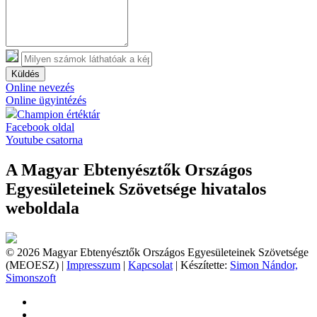
Küldés
Online nevezés
Online ügyintézés
Champion értéktár
Facebook oldal
Youtube csatorna
A Magyar Ebtenyésztők Országos
Egyesületeinek Szövetsége hivatalos
weboldala
© 2026 Magyar Ebtenyésztők Országos Egyesületeinek Szövetsége
(MEOESZ) |
Impresszum
|
Kapcsolat
| Készítette:
Simon Nándor,
Simonszoft