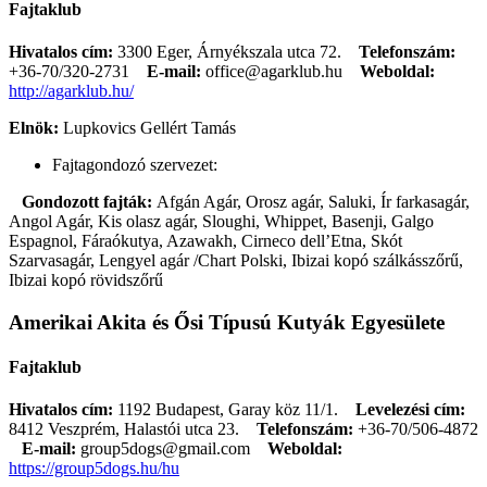
Fajtaklub
Hivatalos cím:
3300 Eger, Árnyékszala utca 72.
Telefonszám:
+36-70/320-2731
E-mail:
office@agarklub.hu
Weboldal:
http://agarklub.hu/
Elnök:
Lupkovics Gellért Tamás
Fajtagondozó szervezet:
Gondozott fajták:
Afgán Agár, Orosz agár, Saluki, Ír farkasagár,
Angol Agár, Kis olasz agár, Sloughi, Whippet, Basenji, Galgo
Espagnol, Fáraókutya, Azawakh, Cirneco dell’Etna, Skót
Szarvasagár, Lengyel agár /Chart Polski, Ibizai kopó szálkásszőrű,
Ibizai kopó rövidszőrű
Amerikai Akita és Ősi Típusú Kutyák Egyesülete
Fajtaklub
Hivatalos cím:
1192 Budapest, Garay köz 11/1.
Levelezési cím:
8412 Veszprém, Halastói utca 23.
Telefonszám:
+36-70/506-4872
E-mail:
group5dogs@gmail.com
Weboldal:
https://group5dogs.hu/hu