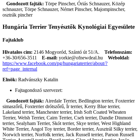
Gondozott fajták:
Törpe Pinscher, Óriás Schnauzer, Közép
schnauzer, Törpe Schnauzer, Német Pinscher, Majompinscher,
osztrák pincher
Hungária Terrier Tenyésztők Kynológiai Egyesülete
Fajtaklub
Hivatalos cím:
2146 Mogyoród, Szántó út 51/A.
Telefonszám:
+36-30/656-3511
E-mail:
yorkie@ofnewdeal.hu
Weboldal:
https://www.facebook.com/pg/hungariaterrier/about/?
ref=page_internal
Elnök:
Radvánszky Katalin
Fajtagondozó szervezet:
Gondozott fajták:
Airedale Terrier, Bedlington terrier, Foxterrier
simaszőrű, Foxterrier drótszőrű, Ír terrier, Kerry Blue terrier,
Lakeland terrier, Manchester terrier, Irish Soft Coated Wheaten
Terrier, Welsh Terrier, Cairn Terrier, Cseh terrier, Dandie Dinmont
terrier, Sealyham Terrier, Skót terrier, Skye terrier, West Highland
White Terrier, Angol Toy terrier, Border terrier, Ausztrál Silky terrier,
Norwich terrier, Norfolk terrier, Jack Russell terrier, Parson Russell