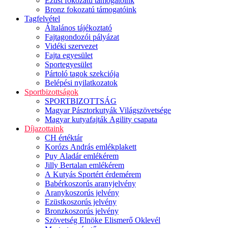
Ezüst fokozatú támogatóink
Bronz fokozatú támogatóink
Tagfelvétel
Általános tájékoztató
Fajtagondozói pályázat
Vidéki szervezet
Fajta egyesület
Sportegyesület
Pártoló tagok szekciója
Belépési nyilatkozatok
Sportbizottságok
SPORTBIZOTTSÁG
Magyar Pásztorkutyák Világszövetsége
Magyar kutyafajták Agility csapata
Díjazottaink
CH értéktár
Korózs András emlékplakett
Puy Aladár emlékérem
Jilly Bertalan emlékérem
A Kutyás Sportért érdemérem
Babérkoszorús aranyjelvény
Aranykoszorús jelvény
Ezüstkoszorús jelvény
Bronzkoszorús jelvény
Szövetség Elnöke Elismerő Oklevél