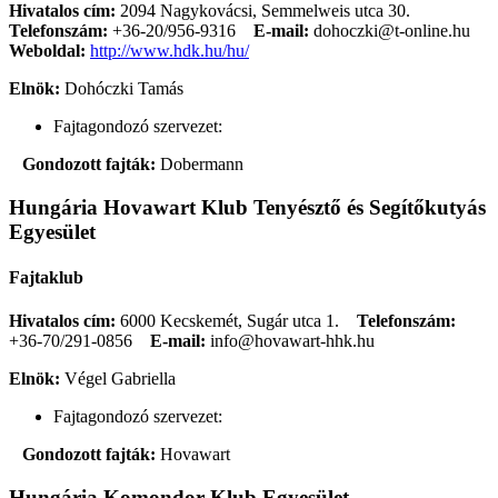
Hivatalos cím:
2094 Nagykovácsi, Semmelweis utca 30.
Telefonszám:
+36-20/956-9316
E-mail:
dohoczki@t-online.hu
Weboldal:
http://www.hdk.hu/hu/
Elnök:
Dohóczki Tamás
Fajtagondozó szervezet:
Gondozott fajták:
Dobermann
Hungária Hovawart Klub Tenyésztő és Segítőkutyás
Egyesület
Fajtaklub
Hivatalos cím:
6000 Kecskemét, Sugár utca 1.
Telefonszám:
+36-70/291-0856
E-mail:
info@hovawart-hhk.hu
Elnök:
Végel Gabriella
Fajtagondozó szervezet:
Gondozott fajták:
Hovawart
Hungária Komondor Klub Egyesület