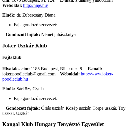
cím:
1675 Budapest, Pf. 124.
E-mail:
z.diana@yahoo.com
Weboldal:
http://hnje.hu/
Elnök:
dr. Zubercsány Diana
Fajtagondozó szervezet:
Gondozott fajták:
Német juhászkutya
Joker Uszkár Klub
Fajtaklub
Hivatalos cím:
1185 Budapest, Bihar utca 8.
E-mail:
joker.poodleclub@gmail.com
Weboldal:
http://www.joker-
poodleclub.hu
Elnök:
Sárközy Gyula
Fajtagondozó szervezet:
Gondozott fajták:
Óriás uszkár, Közép uszkár, Törpe uszkár, Toy
uszkár, Uszkár
Kangal Klub Hungary Tenyésztő Egyesület