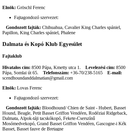
Elnök:
Gröschl Ferenc
Fajtagondozó szervezet:
Gondozott fajták:
Chihuahua, Cavalier King Charles spániel,
Papillon, King Charles spániel, Phalene
Dalmata és Kopó Klub Egyesület
Fajtaklub
Hivatalos cím:
8500 Pápa, Kmetty utca 1.
Levelezési cím:
8500
Pápa, Somlai út 65.
Telefonszám:
+36-70/238-5165
E-mail:
scendhoundanddalmatian@gmail.com
Elnök:
Lovas Ferenc
Fajtagondozó szervezet:
Gondozott fajták:
Bloodhound/ Chien de Saint - Hubert, Basset
Hound, Beagle, Petit Basset Griffon Vendéen, Rodéziai Ridgeback,
Dalmata, Alpok-táji tacskókopó, Fekete-Cserszínű
Mosómedvekopó, Grand Basset Griffon Vendéen, Gascogne-i Kék
Basset, Basset fauve de Bretagne