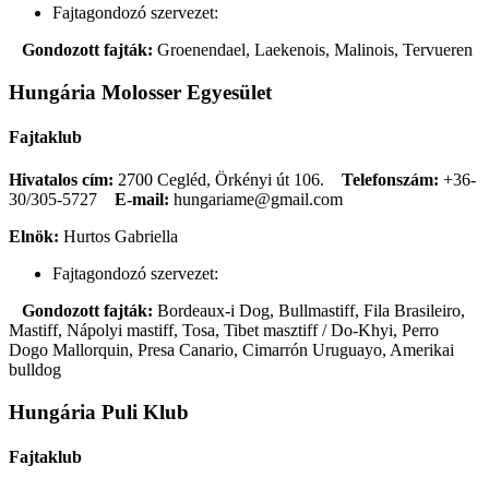
Fajtagondozó szervezet:
Gondozott fajták:
Groenendael, Laekenois, Malinois, Tervueren
Hungária Molosser Egyesület
Fajtaklub
Hivatalos cím:
2700 Cegléd, Örkényi út 106.
Telefonszám:
+36-
30/305-5727
E-mail:
hungariame@gmail.com
Elnök:
Hurtos Gabriella
Fajtagondozó szervezet:
Gondozott fajták:
Bordeaux-i Dog, Bullmastiff, Fila Brasileiro,
Mastiff, Nápolyi mastiff, Tosa, Tibet masztiff / Do-Khyi, Perro
Dogo Mallorquin, Presa Canario, Cimarrón Uruguayo, Amerikai
bulldog
Hungária Puli Klub
Fajtaklub