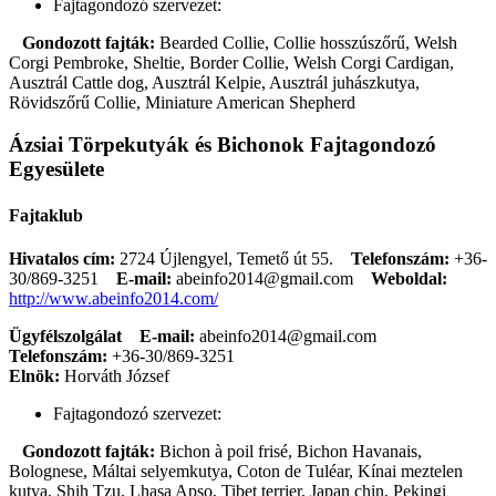
Fajtagondozó szervezet:
Gondozott fajták:
Bearded Collie, Collie hosszúszőrű, Welsh
Corgi Pembroke, Sheltie, Border Collie, Welsh Corgi Cardigan,
Ausztrál Cattle dog, Ausztrál Kelpie, Ausztrál juhászkutya,
Rövidszőrű Collie, Miniature American Shepherd
Ázsiai Törpekutyák és Bichonok Fajtagondozó
Egyesülete
Fajtaklub
Hivatalos cím:
2724 Újlengyel, Temető út 55.
Telefonszám:
+36-
30/869-3251
E-mail:
abeinfo2014@gmail.com
Weboldal:
http://www.abeinfo2014.com/
Ügyfélszolgálat
E-mail:
abeinfo2014@gmail.com
Telefonszám:
+36-30/869-3251
Elnök:
Horváth József
Fajtagondozó szervezet:
Gondozott fajták:
Bichon à poil frisé, Bichon Havanais,
Bolognese, Máltai selyemkutya, Coton de Tuléar, Kínai meztelen
kutya, Shih Tzu, Lhasa Apso, Tibet terrier, Japan chin, Pekingi