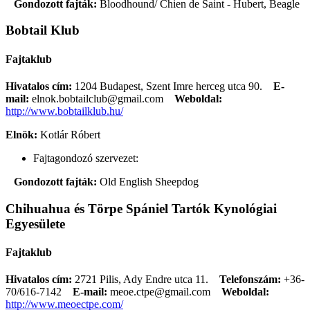
Gondozott fajták:
Bloodhound/ Chien de Saint - Hubert, Beagle
Bobtail Klub
Fajtaklub
Hivatalos cím:
1204 Budapest, Szent Imre herceg utca 90.
E-
mail:
elnok.bobtailclub@gmail.com
Weboldal:
http://www.bobtailklub.hu/
Elnök:
Kotlár Róbert
Fajtagondozó szervezet:
Gondozott fajták:
Old English Sheepdog
Chihuahua és Törpe Spániel Tartók Kynológiai
Egyesülete
Fajtaklub
Hivatalos cím:
2721 Pilis, Ady Endre utca 11.
Telefonszám:
+36-
70/616-7142
E-mail:
meoe.ctpe@gmail.com
Weboldal:
http://www.meoectpe.com/