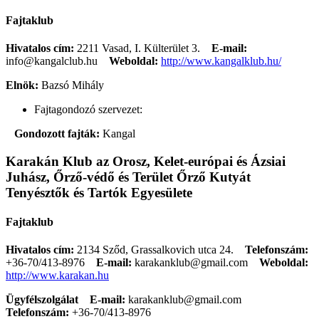
Fajtaklub
Hivatalos cím:
2211 Vasad, I. Külterület 3.
E-mail:
info@kangalclub.hu
Weboldal:
http://www.kangalklub.hu/
Elnök:
Bazsó Mihály
Fajtagondozó szervezet:
Gondozott fajták:
Kangal
Karakán Klub az Orosz, Kelet-európai és Ázsiai
Juhász, Őrző-védő és Terület Őrző Kutyát
Tenyésztők és Tartók Egyesülete
Fajtaklub
Hivatalos cím:
2134 Sződ, Grassalkovich utca 24.
Telefonszám:
+36-70/413-8976
E-mail:
karakanklub@gmail.com
Weboldal:
http://www.karakan.hu
Ügyfélszolgálat
E-mail:
karakanklub@gmail.com
Telefonszám:
+36-70/413-8976