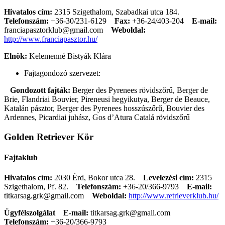
Hivatalos cím:
2315 Szigethalom, Szabadkai utca 184.
Telefonszám:
+36-30/231-6129
Fax:
+36-24/403-204
E-mail:
franciapasztorklub@gmail.com
Weboldal:
http://www.franciapasztor.hu/
Elnök:
Kelemenné Bistyák Klára
Fajtagondozó szervezet:
Gondozott fajták:
Berger des Pyrenees rövidszőrű, Berger de
Brie, Flandriai Bouvier, Pireneusi hegyikutya, Berger de Beauce,
Katalán pásztor, Berger des Pyrenees hosszúszőrű, Bouvier des
Ardennes, Picardiai juhász, Gos d’Atura Catalá rövidszőrű
Golden Retriever Kör
Fajtaklub
Hivatalos cím:
2030 Érd, Bokor utca 28.
Levelezési cím:
2315
Szigethalom, Pf. 82.
Telefonszám:
+36-20/366-9793
E-mail:
titkarsag.grk@gmail.com
Weboldal:
http://www.retrieverklub.hu/
Ügyfélszolgálat
E-mail:
titkarsag.grk@gmail.com
Telefonszám:
+36-20/366-9793