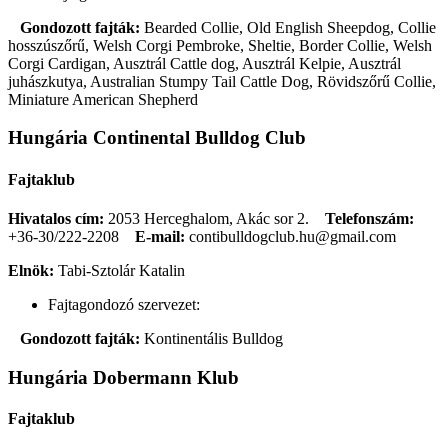
Gondozott fajták:
Bearded Collie, Old English Sheepdog, Collie
hosszúszőrű, Welsh Corgi Pembroke, Sheltie, Border Collie, Welsh
Corgi Cardigan, Ausztrál Cattle dog, Ausztrál Kelpie, Ausztrál
juhászkutya, Australian Stumpy Tail Cattle Dog, Rövidszőrű Collie,
Miniature American Shepherd
Hungária Continental Bulldog Club
Fajtaklub
Hivatalos cím:
2053 Herceghalom, Akác sor 2.
Telefonszám:
+36-30/222-2208
E-mail:
contibulldogclub.hu@gmail.com
Elnök:
Tabi-Sztolár Katalin
Fajtagondozó szervezet:
Gondozott fajták:
Kontinentális Bulldog
Hungária Dobermann Klub
Fajtaklub