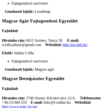
Fajtagondozó szervezet:
Gondozott fajták:
Leonbergi
Magyar Agár Fajtagondozó Egyesület
Fajtaklub
Hivatalos cím:
6611 Szentes, Tanya 58.
E-mail:
scsilla.juhasz@gmail.com
Weboldal:
http://iwclub.hu/
Elnök:
Juhász Csilla
Fajtagondozó szervezet:
Gondozott fajták:
Magyar agár
Magyar Bernipásztor Egyesület
Fajtaklub
Hivatalos cím:
2740 Abony, Kécskei utca 12/A.
Telefonszám:
+36-53/360-510
E-mail:
bshc@t-online.hu
Weboldal:
http://www.bshc.fw.hu/