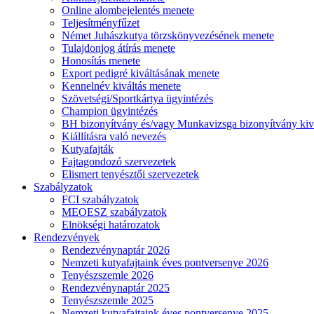
Online alombejelentés menete
Teljesítményfűzet
Német Juhászkutya törzskönyvezésének menete
Tulajdonjog átírás menete
Honosítás menete
Export pedigré kiváltásának menete
Kennelnév kiváltás menete
Szövetségi/Sportkártya ügyintézés
Champion ügyintézés
BH bizonyítvány és/vagy Munkavizsga bizonyítvány kiv
Kiállításra való nevezés
Kutyafajták
Fajtagondozó szervezetek
Elismert tenyésztői szervezetek
Szabályzatok
FCI szabályzatok
MEOESZ szabályzatok
Elnökségi határozatok
Rendezvények
Rendezvénynaptár 2026
Nemzeti kutyafajtaink éves pontversenye 2026
Tenyészszemle 2026
Rendezvénynaptár 2025
Tenyészszemle 2025
Nemzeti kutyafajtaink éves pontversenye 2025