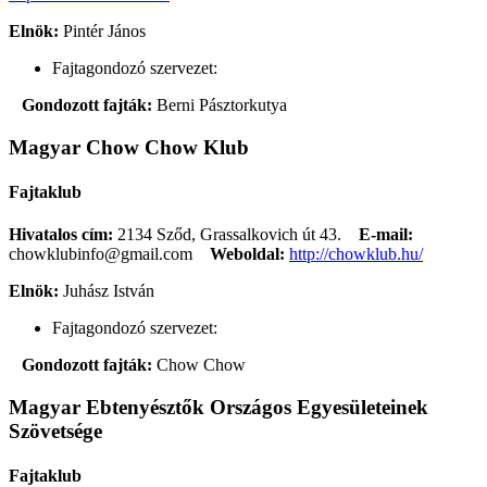
Elnök:
Pintér János
Fajtagondozó szervezet:
Gondozott fajták:
Berni Pásztorkutya
Magyar Chow Chow Klub
Fajtaklub
Hivatalos cím:
2134 Sződ, Grassalkovich út 43.
E-mail:
chowklubinfo@gmail.com
Weboldal:
http://chowklub.hu/
Elnök:
Juhász István
Fajtagondozó szervezet:
Gondozott fajták:
Chow Chow
Magyar Ebtenyésztők Országos Egyesületeinek
Szövetsége
Fajtaklub