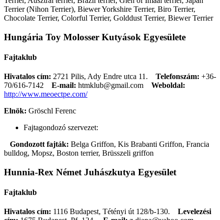
Terrier, Ausztrál terrier, Brazil terrier, Glen of Imaal terrier, Japán
Terrier (Nihon Terrier), Biewer Yorkshire Terrier, Biro Terrier,
Chocolate Terrier, Colorful Terrier, Golddust Terrier, Biewer Terrier
Hungária Toy Molosser Kutyások Egyesülete
Fajtaklub
Hivatalos cím:
2721 Pilis, Ady Endre utca 11.
Telefonszám:
+36-
70/616-7142
E-mail:
htmklub@gmail.com
Weboldal:
http://www.meoectpe.com/
Elnök:
Gröschl Ferenc
Fajtagondozó szervezet:
Gondozott fajták:
Belga Griffon, Kis Brabanti Griffon, Francia
bulldog, Mopsz, Boston terrier, Brüsszeli griffon
Hunnia-Rex Német Juhászkutya Egyesület
Fajtaklub
Hivatalos cím:
1116 Budapest, Tétényi út 128/b-130.
Levelezési