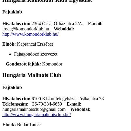
Fajtaklub
Hivatalos cím:
2364 Ócsa, Őrház utca 2/A.
E-mail:
iroda@komondorklub.hu
Weboldal:
http://www.komondorklub.hu/
Elnök:
Kaprancai Erzsébet
Fajtagondozó szervezet:
Gondozott fajták:
Komondor
Hungária Malinois Club
Fajtaklub
Hivatalos cím:
6100 Kiskunfélegyháza, Jósika utca 33.
Telefonszám:
+36-70/334-6659
E-mail:
hungariamalinoisclub@gmail.com
Weboldal:
http://www.hungariamalinoisclub.hu/
Elnök:
Budai Tamás