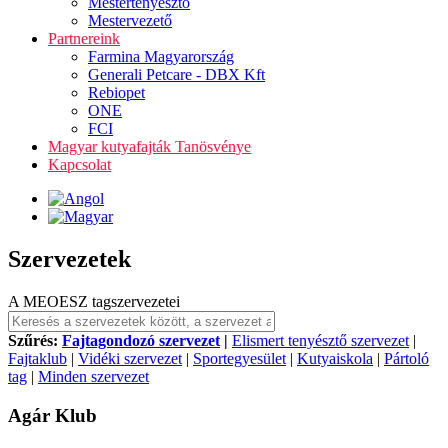
Mestertenyésztő
Mestervezető
Partnereink
Farmina Magyarország
Generali Petcare - DBX Kft
Rebiopet
ONE
FCI
Magyar kutyafajták Tanösvénye
Kapcsolat
Szervezetek
A MEOESZ tagszervezetei
Szűrés:
Fajtagondozó szervezet
|
Elismert tenyésztő szervezet
|
Fajtaklub
|
Vidéki szervezet
|
Sportegyesület
|
Kutyaiskola
|
Pártoló
tag
|
Minden szervezet
Agár Klub