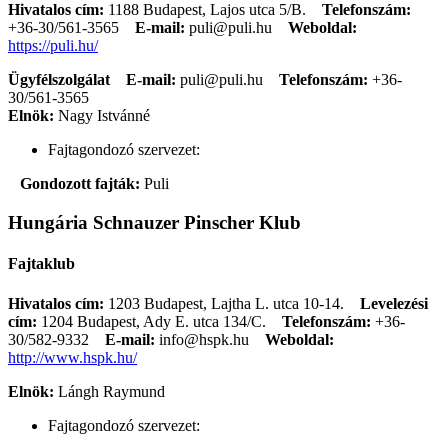
Hivatalos cím:
1188 Budapest, Lajos utca 5/B.
Telefonszám:
+36-30/561-3565
E-mail:
puli@puli.hu
Weboldal:
https://puli.hu/
Ügyfélszolgálat
E-mail:
puli@puli.hu
Telefonszám:
+36-
30/561-3565
Elnök:
Nagy Istvánné
Fajtagondozó szervezet:
Gondozott fajták:
Puli
Hungária Schnauzer Pinscher Klub
Fajtaklub
Hivatalos cím:
1203 Budapest, Lajtha L. utca 10-14.
Levelezési
cím:
1204 Budapest, Ady E. utca 134/C.
Telefonszám:
+36-
30/582-9332
E-mail:
info@hspk.hu
Weboldal:
http://www.hspk.hu/
Elnök:
Lángh Raymund
Fajtagondozó szervezet: