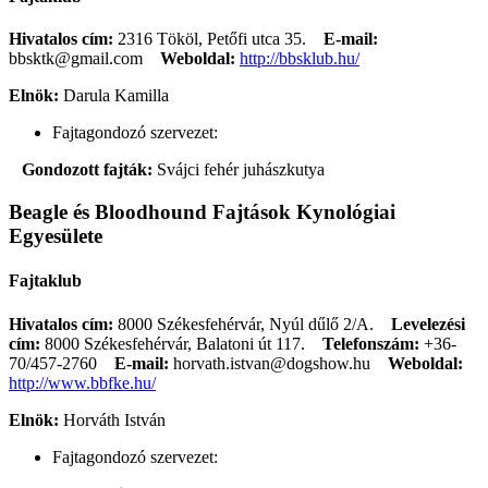
Hivatalos cím:
2316 Tököl, Petőfi utca 35.
E-mail:
bbsktk@gmail.com
Weboldal:
http://bbsklub.hu/
Elnök:
Darula Kamilla
Fajtagondozó szervezet:
Gondozott fajták:
Svájci fehér juhászkutya
Beagle és Bloodhound Fajtások Kynológiai
Egyesülete
Fajtaklub
Hivatalos cím:
8000 Székesfehérvár, Nyúl dűlő 2/A.
Levelezési
cím:
8000 Székesfehérvár, Balatoni út 117.
Telefonszám:
+36-
70/457-2760
E-mail:
horvath.istvan@dogshow.hu
Weboldal:
http://www.bbfke.hu/
Elnök:
Horváth István
Fajtagondozó szervezet: