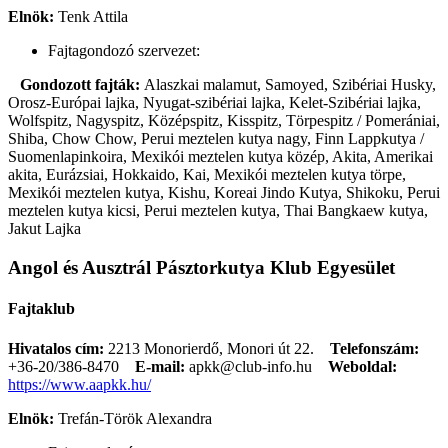
Elnök:
Tenk Attila
Fajtagondozó szervezet:
Gondozott fajták:
Alaszkai malamut, Samoyed, Szibériai Husky,
Orosz-Európai lajka, Nyugat-szibériai lajka, Kelet-Szibériai lajka,
Wolfspitz, Nagyspitz, Középspitz, Kisspitz, Törpespitz / Pomerániai,
Shiba, Chow Chow, Perui meztelen kutya nagy, Finn Lappkutya /
Suomenlapinkoira, Mexikói meztelen kutya közép, Akita, Amerikai
akita, Eurázsiai, Hokkaido, Kai, Mexikói meztelen kutya törpe,
Mexikói meztelen kutya, Kishu, Koreai Jindo Kutya, Shikoku, Perui
meztelen kutya kicsi, Perui meztelen kutya, Thai Bangkaew kutya,
Jakut Lajka
Angol és Ausztrál Pásztorkutya Klub Egyesület
Fajtaklub
Hivatalos cím:
2213 Monorierdő, Monori út 22.
Telefonszám:
+36-20/386-8470
E-mail:
apkk@club-info.hu
Weboldal:
https://www.aapkk.hu/
Elnök:
Trefán-Török Alexandra