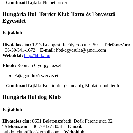
Gondozott fajták:
Német boxer
Hungária Bull Terrier Klub Tartó és Tenyésztő
Egyesület
Fajtaklub
Hivatalos cím:
1213 Budapest, Királyerdő utca 50.
Telefonszám:
+36-30/341-1672
E-mail:
hbtkegyesulet@gmail.com
Weboldal:
http://hbtk.hu/
Elnök:
Rebman György József
Fajtagondozó szervezet:
Gondozott fajták:
Bull terrier (standard), Miniatűr bull terrier
Hungária Bulldog Klub
Fajtaklub
Hivatalos cím:
8651 Balatonszabadi, Deák Ferenc utca 32.
Telefonszám:
+36-70/327-8031
E-mail:
bulldogcluboffice@gmail.com
Weboldal: