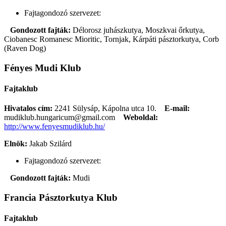
Fajtagondozó szervezet:
Gondozott fajták:
Délorosz juhászkutya, Moszkvai őrkutya,
Ciobanesc Romanesc Mioritic, Tornjak, Kárpáti pásztorkutya, Corb
(Raven Dog)
Fényes Mudi Klub
Fajtaklub
Hivatalos cím:
2241 Sülysáp, Kápolna utca 10.
E-mail:
mudiklub.hungaricum@gmail.com
Weboldal:
http://www.fenyesmudiklub.hu/
Elnök:
Jakab Szilárd
Fajtagondozó szervezet:
Gondozott fajták:
Mudi
Francia Pásztorkutya Klub
Fajtaklub