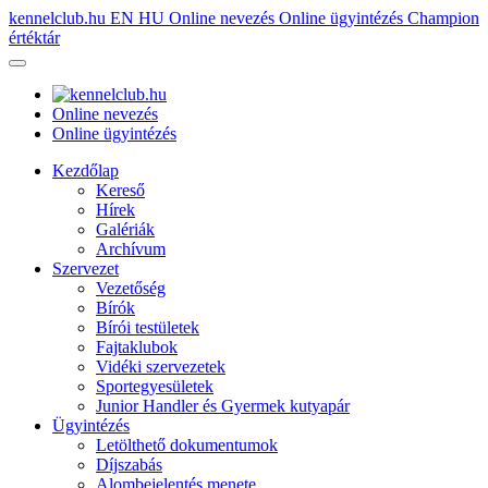
kennelclub.hu
EN
HU
Online nevezés
Online ügyintézés
Champion
értéktár
Online nevezés
Online ügyintézés
Kezdőlap
Kereső
Hírek
Galériák
Archívum
Szervezet
Vezetőség
Bírók
Bírói testületek
Fajtaklubok
Vidéki szervezetek
Sportegyesületek
Junior Handler és Gyermek kutyapár
Ügyintézés
Letölthető dokumentumok
Díjszabás
Alombejelentés menete