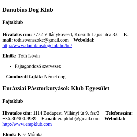
Danubius Dog Klub
Fajtaklub
Hivatalos cím:
7772 Villánykövesd, Kossuth Lajos utca 33.
E-
mail:
tothistvanszoke@gmail.com
Weboldal:
http://www.danubiusdogclub.hu/hu/
Elnök:
Tóth István
Fajtagondozó szervezet:
Gondozott fajták:
Német dog
Eurázsiai Pásztorkutyások Klub Egyesület
Fajtaklub
Hivatalos cím:
1114 Budapest, Villányi út 9. fsz/3.
Telefonszám:
+36-30/900-9989
E-mail:
erapklub@gmail.com
Weboldal:
http://www.erapklub.com
Elnök:
Kiss Mónika