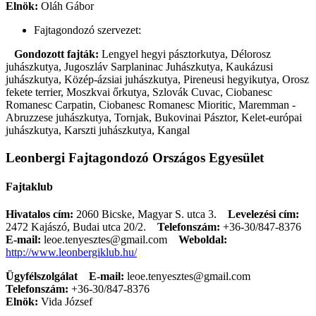
Elnök:
Oláh Gábor
Fajtagondozó szervezet:
Gondozott fajták:
Lengyel hegyi pásztorkutya, Délorosz
juhászkutya, Jugoszláv Sarplaninac Juhászkutya, Kaukázusi
juhászkutya, Közép-ázsiai juhászkutya, Pireneusi hegyikutya, Orosz
fekete terrier, Moszkvai őrkutya, Szlovák Cuvac, Ciobanesc
Romanesc Carpatin, Ciobanesc Romanesc Mioritic, Maremman -
Abruzzese juhászkutya, Tornjak, Bukovinai Pásztor, Kelet-európai
juhászkutya, Karszti juhászkutya, Kangal
Leonbergi Fajtagondozó Országos Egyesület
Fajtaklub
Hivatalos cím:
2060 Bicske, Magyar S. utca 3.
Levelezési cím:
2472 Kajászó, Budai utca 20/2.
Telefonszám:
+36-30/847-8376
E-mail:
leoe.tenyesztes@gmail.com
Weboldal:
http://www.leonbergiklub.hu/
Ügyfélszolgálat
E-mail:
leoe.tenyesztes@gmail.com
Telefonszám:
+36-30/847-8376
Elnök:
Vida József