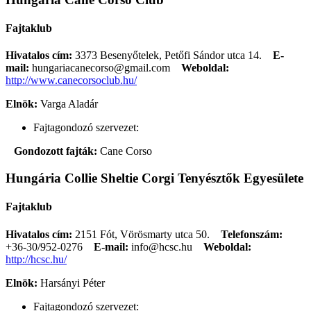
Fajtaklub
Hivatalos cím:
3373 Besenyőtelek, Petőfi Sándor utca 14.
E-
mail:
hungariacanecorso@gmail.com
Weboldal:
http://www.canecorsoclub.hu/
Elnök:
Varga Aladár
Fajtagondozó szervezet:
Gondozott fajták:
Cane Corso
Hungária Collie Sheltie Corgi Tenyésztők Egyesülete
Fajtaklub
Hivatalos cím:
2151 Fót, Vörösmarty utca 50.
Telefonszám:
+36-30/952-0276
E-mail:
info@hcsc.hu
Weboldal:
http://hcsc.hu/
Elnök:
Harsányi Péter
Fajtagondozó szervezet: