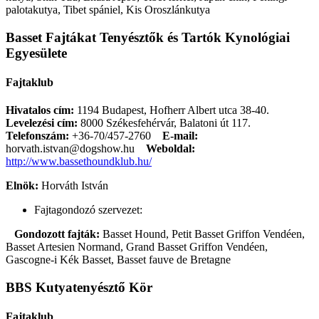
palotakutya, Tibet spániel, Kis Oroszlánkutya
Basset Fajtákat Tenyésztők és Tartók Kynológiai
Egyesülete
Fajtaklub
Hivatalos cím:
1194 Budapest, Hofherr Albert utca 38-40.
Levelezési cím:
8000 Székesfehérvár, Balatoni út 117.
Telefonszám:
+36-70/457-2760
E-mail:
horvath.istvan@dogshow.hu
Weboldal:
http://www.bassethoundklub.hu/
Elnök:
Horváth István
Fajtagondozó szervezet:
Gondozott fajták:
Basset Hound, Petit Basset Griffon Vendéen,
Basset Artesien Normand, Grand Basset Griffon Vendéen,
Gascogne-i Kék Basset, Basset fauve de Bretagne
BBS Kutyatenyésztő Kör
Fajtaklub