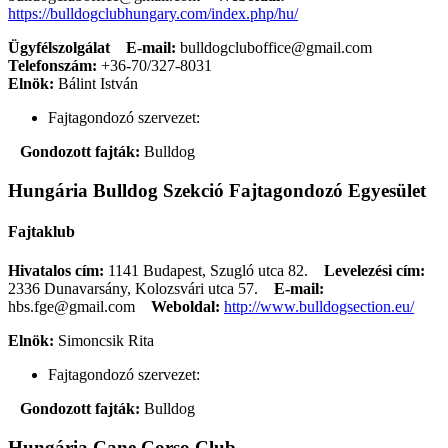
https://bulldogclubhungary.com/index.php/hu/
Ügyfélszolgálat
E-mail:
bulldogcluboffice@gmail.com
Telefonszám:
+36-70/327-8031
Elnök:
Bálint István
Fajtagondozó szervezet:
Gondozott fajták:
Bulldog
Hungária Bulldog Szekció Fajtagondozó Egyesület
Fajtaklub
Hivatalos cím:
1141 Budapest, Szugló utca 82.
Levelezési cím:
2336 Dunavarsány, Kolozsvári utca 57.
E-mail:
hbs.fge@gmail.com
Weboldal:
http://www.bulldogsection.eu/
Elnök:
Simoncsik Rita
Fajtagondozó szervezet:
Gondozott fajták:
Bulldog
Hungária Cane Corso Club