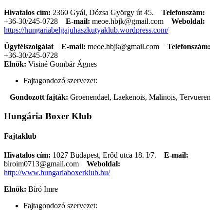
Hivatalos cím:
2360 Gyál, Dózsa György út 45.
Telefonszám:
+36-30/245-0728
E-mail:
meoe.hbjk@gmail.com
Weboldal:
https://hungariabelgajuhaszkutyaklub.wordpress.com/
Ügyfélszolgálat
E-mail:
meoe.hbjk@gmail.com
Telefonszám:
+36-30/245-0728
Elnök:
Visiné Gombár Ágnes
Fajtagondozó szervezet:
Gondozott fajták:
Groenendael, Laekenois, Malinois, Tervueren
Hungária Boxer Klub
Fajtaklub
Hivatalos cím:
1027 Budapest, Erőd utca 18. I/7.
E-mail:
biroim0713@gmail.com
Weboldal:
http://www.hungariaboxerklub.hu/
Elnök:
Bíró Imre
Fajtagondozó szervezet: