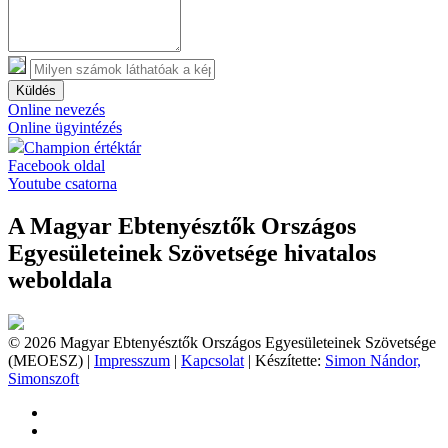
Küldés
Online nevezés
Online ügyintézés
Champion értéktár
Facebook oldal
Youtube csatorna
A Magyar Ebtenyésztők Országos
Egyesületeinek Szövetsége hivatalos
weboldala
© 2026 Magyar Ebtenyésztők Országos Egyesületeinek Szövetsége
(MEOESZ) |
Impresszum
|
Kapcsolat
| Készítette:
Simon Nándor,
Simonszoft