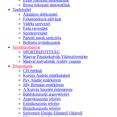
Ezüst fokozatú támogatóink
Bronz fokozatú támogatóink
Tagfelvétel
Általános tájékoztató
Fajtagondozói pályázat
Vidéki szervezet
Fajta egyesület
Sportegyesület
Pártoló tagok szekciója
Belépési nyilatkozatok
Sportbizottságok
SPORTBIZOTTSÁG
Magyar Pásztorkutyák Világszövetsége
Magyar kutyafajták Agility csapata
Díjazottaink
CH értéktár
Korózs András emlékplakett
Puy Aladár emlékérem
Jilly Bertalan emlékérem
A Kutyás Sportért érdemérem
Babérkoszorús aranyjelvény
Aranykoszorús jelvény
Ezüstkoszorús jelvény
Bronzkoszorús jelvény
Szövetség Elnöke Elismerő Oklevél