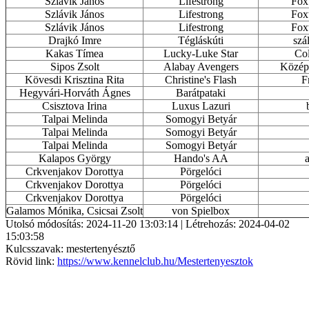
Szlávik János
Lifestrong
Foxt
Szlávik János
Lifestrong
Foxt
Szlávik János
Lifestrong
Foxt
Drajkó Imre
Tégláskúti
szá
Kakas Tímea
Lucky-Luke Star
Col
Sipos Zsolt
Alabay Avengers
Közép-
Kövesdi Krisztina Rita
Christine's Flash
F
Hegyvári-Horváth Ágnes
Barátpataki
Csisztova Irina
Luxus Lazuri
Talpai Melinda
Somogyi Betyár
Talpai Melinda
Somogyi Betyár
Talpai Melinda
Somogyi Betyár
Kalapos György
Hando's AA
Crkvenjakov Dorottya
Pörgelóci
Crkvenjakov Dorottya
Pörgelóci
Crkvenjakov Dorottya
Pörgelóci
Galamos Mónika, Csicsai Zsolt
von Spielbox
Utolsó módosítás: 2024-11-20 13:03:14 | Létrehozás: 2024-04-02
15:03:58
Kulcsszavak: mestertenyésztő
Rövid link:
https://www.kennelclub.hu/Mestertenyesztok