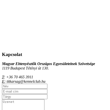
Kapcsolat
Magyar Ebtenyésztők Országos Egyesületeinek Szövetsége
1119 Budapest Tétényi út 130.
T:
+36 70 465 3911
E:
titkarsag@kennelclub.hu