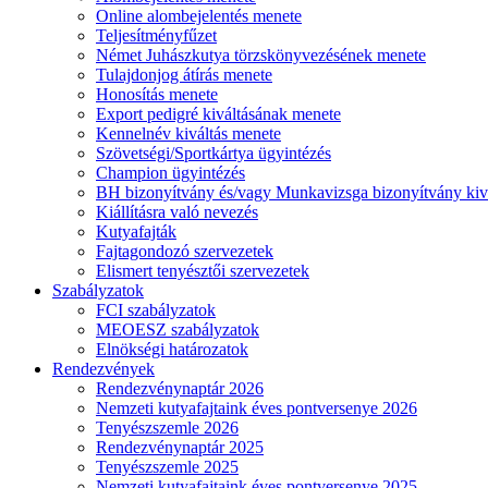
Online alombejelentés menete
Teljesítményfűzet
Német Juhászkutya törzskönyvezésének menete
Tulajdonjog átírás menete
Honosítás menete
Export pedigré kiváltásának menete
Kennelnév kiváltás menete
Szövetségi/Sportkártya ügyintézés
Champion ügyintézés
BH bizonyítvány és/vagy Munkavizsga bizonyítvány kiv
Kiállításra való nevezés
Kutyafajták
Fajtagondozó szervezetek
Elismert tenyésztői szervezetek
Szabályzatok
FCI szabályzatok
MEOESZ szabályzatok
Elnökségi határozatok
Rendezvények
Rendezvénynaptár 2026
Nemzeti kutyafajtaink éves pontversenye 2026
Tenyészszemle 2026
Rendezvénynaptár 2025
Tenyészszemle 2025
Nemzeti kutyafajtaink éves pontversenye 2025