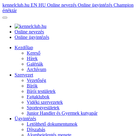
kennelclub.hu
EN
HU
Online nevezés
Online ügyintézés
Champion
értéktár
Online nevezés
Online ügyintézés
Kezdőlap
Kereső
Hírek
Galériák
Archívum
Szervezet
Vezetőség
Bírók
Bírói testületek
Fajtaklubok
Vidéki szervezetek
Sportegyesületek
Junior Handler és Gyermek kutyapár
Ügyintézés
Letölthető dokumentumok
Díjszabás
Alombejelentés menete