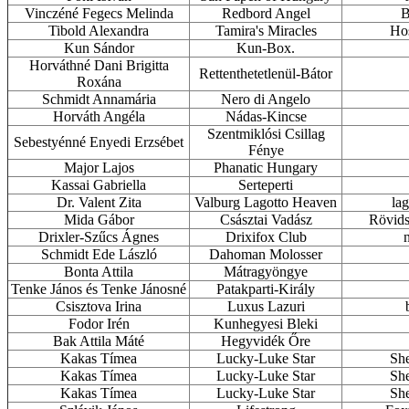
Vinczéné Fegecs Melinda
Redbord Angel
B
Tibold Alexandra
Tamira's Miracles
Hos
Kun Sándor
Kun-Box.
Horváthné Dani Brigitta
Rettenthetetlenül-Bátor
Roxána
Schmidt Annamária
Nero di Angelo
Horváth Angéla
Nádas-Kincse
Szentmiklósi Csillag
Sebestyénné Enyedi Erzsébet
Fénye
Major Lajos
Phanatic Hungary
Kassai Gabriella
Serteperti
Dr. Valent Zita
Valburg Lagotto Heaven
la
Mida Gábor
Császtai Vadász
Rövids
Drixler-Szűcs Ágnes
Drixifox Club
n
Schmidt Ede László
Dahoman Molosser
Bonta Attila
Mátragyöngye
Tenke János és Tenke Jánosné
Patakparti-Király
Csisztova Irina
Luxus Lazuri
Fodor Irén
Kunhegyesi Bleki
Bak Attila Máté
Hegyvidék Őre
Kakas Tímea
Lucky-Luke Star
She
Kakas Tímea
Lucky-Luke Star
She
Kakas Tímea
Lucky-Luke Star
She