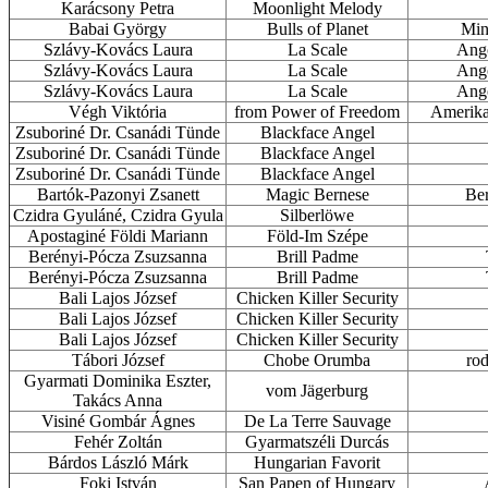
Karácsony Petra
Moonlight Melody
Babai György
Bulls of Planet
Mini
Szlávy-Kovács Laura
La Scale
Ango
Szlávy-Kovács Laura
La Scale
Ango
Szlávy-Kovács Laura
La Scale
Ango
Végh Viktória
from Power of Freedom
Amerikai
Zsuboriné Dr. Csanádi Tünde
Blackface Angel
Zsuboriné Dr. Csanádi Tünde
Blackface Angel
Zsuboriné Dr. Csanádi Tünde
Blackface Angel
Bartók-Pazonyi Zsanett
Magic Bernese
Ber
Czidra Gyuláné, Czidra Gyula
Silberlöwe
Apostaginé Földi Mariann
Föld-Im Szépe
Berényi-Pócza Zsuzsanna
Brill Padme
Berényi-Pócza Zsuzsanna
Brill Padme
Bali Lajos József
Chicken Killer Security
Bali Lajos József
Chicken Killer Security
Bali Lajos József
Chicken Killer Security
Tábori József
Chobe Orumba
rod
Gyarmati Dominika Eszter,
vom Jägerburg
Takács Anna
Visiné Gombár Ágnes
De La Terre Sauvage
Fehér Zoltán
Gyarmatszéli Durcás
Bárdos László Márk
Hungarian Favorit
Foki István
San Papen of Hungary