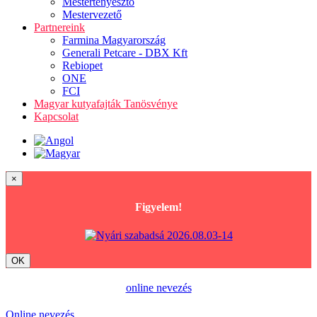
Mestertenyésztő
Mestervezető
Partnereink
Farmina Magyarország
Generali Petcare - DBX Kft
Rebiopet
ONE
FCI
Magyar kutyafajták Tanösvénye
Kapcsolat
×
Figyelem!
OK
online nevezés
Online nevezés