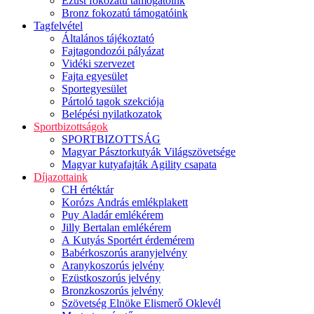
Ezüst fokozatú támogatóink
Bronz fokozatú támogatóink
Tagfelvétel
Általános tájékoztató
Fajtagondozói pályázat
Vidéki szervezet
Fajta egyesület
Sportegyesület
Pártoló tagok szekciója
Belépési nyilatkozatok
Sportbizottságok
SPORTBIZOTTSÁG
Magyar Pásztorkutyák Világszövetsége
Magyar kutyafajták Agility csapata
Díjazottaink
CH értéktár
Korózs András emlékplakett
Puy Aladár emlékérem
Jilly Bertalan emlékérem
A Kutyás Sportért érdemérem
Babérkoszorús aranyjelvény
Aranykoszorús jelvény
Ezüstkoszorús jelvény
Bronzkoszorús jelvény
Szövetség Elnöke Elismerő Oklevél