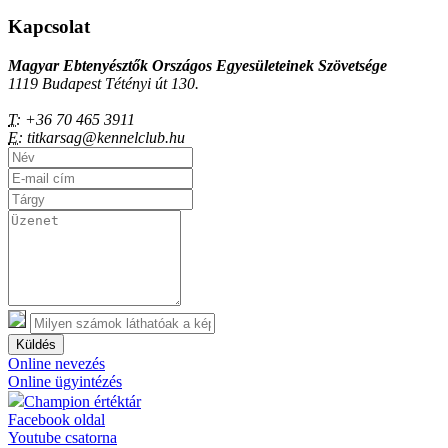
Kapcsolat
Magyar Ebtenyésztők Országos Egyesületeinek Szövetsége
1119 Budapest Tétényi út 130.
T:
+36 70 465 3911
E:
titkarsag@kennelclub.hu
Küldés
Online nevezés
Online ügyintézés
Champion értéktár
Facebook oldal
Youtube csatorna