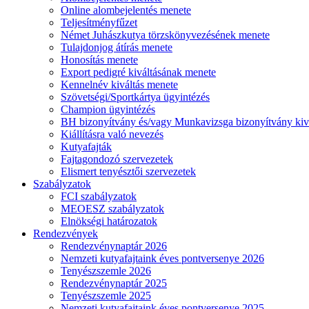
Online alombejelentés menete
Teljesítményfűzet
Német Juhászkutya törzskönyvezésének menete
Tulajdonjog átírás menete
Honosítás menete
Export pedigré kiváltásának menete
Kennelnév kiváltás menete
Szövetségi/Sportkártya ügyintézés
Champion ügyintézés
BH bizonyítvány és/vagy Munkavizsga bizonyítvány kiv
Kiállításra való nevezés
Kutyafajták
Fajtagondozó szervezetek
Elismert tenyésztői szervezetek
Szabályzatok
FCI szabályzatok
MEOESZ szabályzatok
Elnökségi határozatok
Rendezvények
Rendezvénynaptár 2026
Nemzeti kutyafajtaink éves pontversenye 2026
Tenyészszemle 2026
Rendezvénynaptár 2025
Tenyészszemle 2025
Nemzeti kutyafajtaink éves pontversenye 2025