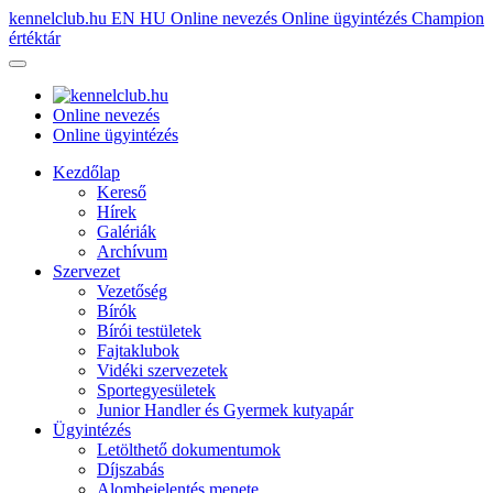
kennelclub.hu
EN
HU
Online nevezés
Online ügyintézés
Champion
értéktár
Online nevezés
Online ügyintézés
Kezdőlap
Kereső
Hírek
Galériák
Archívum
Szervezet
Vezetőség
Bírók
Bírói testületek
Fajtaklubok
Vidéki szervezetek
Sportegyesületek
Junior Handler és Gyermek kutyapár
Ügyintézés
Letölthető dokumentumok
Díjszabás
Alombejelentés menete