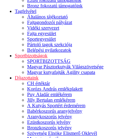
Ezüst fokozatú támogatóink
Bronz fokozatú támogatóink
Tagfelvétel
Általános tájékoztató
Fajtagondozói pályázat
Vidéki szervezet
Fajta egyesület
Sportegyesület
Pártoló tagok szekciója
Belépési nyilatkozatok
Sportbizottságok
SPORTBIZOTTSÁG
Magyar Pásztorkutyák Világszövetsége
Magyar kutyafajták Agility csapata
Díjazottaink
CH értéktár
Korózs András emlékplakett
Puy Aladár emlékérem
Jilly Bertalan emlékérem
A Kutyás Sportért érdemérem
Babérkoszorús aranyjelvény
Aranykoszorús jelvény
Ezüstkoszorús jelvény
Bronzkoszorús jelvény
Szövetség Elnöke Elismerő Oklevél