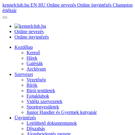
kennelclub.hu
EN
HU
Online nevezés
Online ügyintézés
Champion
értéktár
Online nevezés
Online ügyintézés
Kezdőlap
Kereső
Hírek
Galériák
Archívum
Szervezet
Vezetőség
Bírók
Bírói testületek
Fajtaklubok
Vidéki szervezetek
Sportegyesületek
Junior Handler és Gyermek kutyapár
Ügyintézés
Letölthető dokumentumok
Díjszabás
Alombejelentés menete