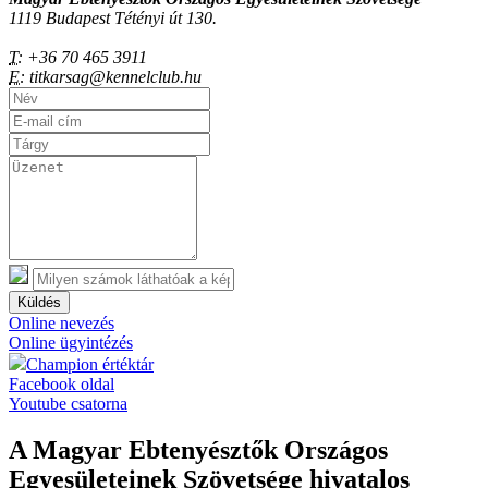
1119 Budapest Tétényi út 130.
T:
+36 70 465 3911
E:
titkarsag@kennelclub.hu
Küldés
Online nevezés
Online ügyintézés
Champion értéktár
Facebook oldal
Youtube csatorna
A Magyar Ebtenyésztők Országos
Egyesületeinek Szövetsége hivatalos