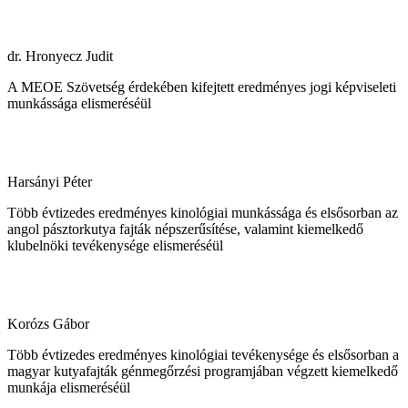
dr. Hronyecz Judit
A MEOE Szövetség érdekében kifejtett eredményes jogi képviseleti
munkássága elismeréséül
Harsányi Péter
Több évtizedes eredményes kinológiai munkássága és elsősorban az
angol pásztorkutya fajták népszerűsítése, valamint kiemelkedő
klubelnöki tevékenysége elismeréséül
Korózs Gábor
Több évtizedes eredményes kinológiai tevékenysége és elsősorban a
magyar kutyafajták génmegőrzési programjában végzett kiemelkedő
munkája elismeréséül