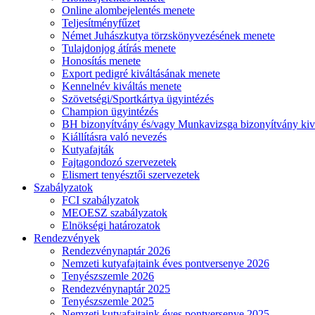
Online alombejelentés menete
Teljesítményfűzet
Német Juhászkutya törzskönyvezésének menete
Tulajdonjog átírás menete
Honosítás menete
Export pedigré kiváltásának menete
Kennelnév kiváltás menete
Szövetségi/Sportkártya ügyintézés
Champion ügyintézés
BH bizonyítvány és/vagy Munkavizsga bizonyítvány kiv
Kiállításra való nevezés
Kutyafajták
Fajtagondozó szervezetek
Elismert tenyésztői szervezetek
Szabályzatok
FCI szabályzatok
MEOESZ szabályzatok
Elnökségi határozatok
Rendezvények
Rendezvénynaptár 2026
Nemzeti kutyafajtaink éves pontversenye 2026
Tenyészszemle 2026
Rendezvénynaptár 2025
Tenyészszemle 2025
Nemzeti kutyafajtaink éves pontversenye 2025