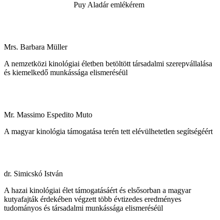
Puy Aladár emlékérem
Mrs. Barbara Müller
A nemzetközi kinológiai életben betöltött társadalmi szerepvállalása
és kiemelkedő munkássága elismeréséül
Mr. Massimo Espedito Muto
A magyar kinológia támogatása terén tett elévülhetetlen segítségéért
dr. Simicskó István
A hazai kinológiai élet támogatásáért és elsősorban a magyar
kutyafajták érdekében végzett több évtizedes eredményes
tudományos és társadalmi munkássága elismeréséül