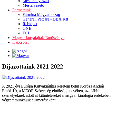
Mestertenyésztő
Mestervezető
Partnereink
Farmina Magyarország
Generali Petcare - DBX Kft
Rebiopet
ONE
FCI
Magyar kutyafajták Tanösvénye
Kapcsolat
Díjazottaink 2021-2022
A 2021 évi Európa Kutyakiállítás keretein belül Korózs András
Elnök Úr, a MEOE Szövetség elnöksége nevében, az alábbi
személyeknek adott át kitüntetéseket a magyar kinológia érdekében
végzett munkájuk elismeréseként: