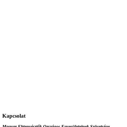
Kapcsolat
Magyar Ebtenyésztők Országos Egyesületeinek Szövetsége