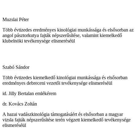
Muzslai Péter
Több évtizedes eredményes kinológiai munkássága és elsősorban az
angol pásztorkutya fajták népszerűsítése, valamint kiemelkedő
klubelnöki tevékenysége elismeréséül
Szabó Sándor
Több évtizedes kiemelkedő kinológiai munkássága és elsősorban
eredményes debreceni vezetői tevékenysége elismeréséül
id. Jilly Bertalan emlékérem
dr. Kovács Zoltán
A hazai vadászkinológia támogatásáért és elsősorban a magyar
vizsla fajták népszerűsítése terén végzett kiemelkedő tevékenysége
elismeréséül