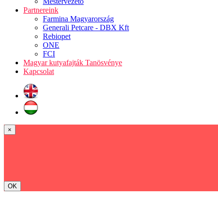
Mestervezető
Partnereink
Farmina Magyarország
Generali Petcare - DBX Kft
Rebiopet
ONE
FCI
Magyar kutyafajták Tanösvénye
Kapcsolat
×
OK