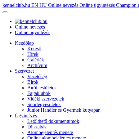
kennelclub.hu
EN
HU
Online nevezés
Online ügyintézés
Champion é
Online nevezés
Online ügyintézés
Kezdőlap
Kereső
Hírek
Galériák
Archívum
Szervezet
Vezetőség
Bírók
Bírói testületek
Fajtaklubok
Vidéki szervezetek
Sportegyesületek
Junior Handler és Gyermek kutyapár
Ügyintézés
Letölthető dokumentumok
Díjszabás
Alombejelentés menete
Online alombejelentés menete