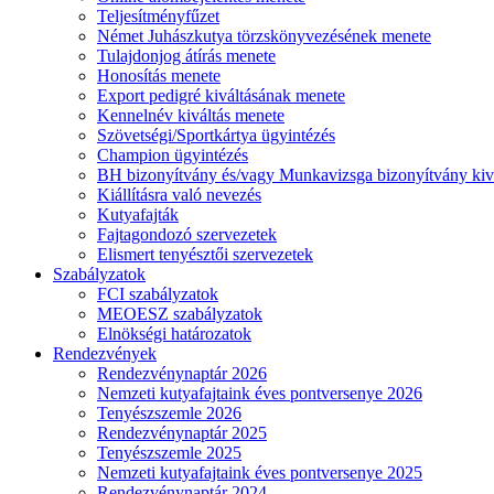
Teljesítményfűzet
Német Juhászkutya törzskönyvezésének menete
Tulajdonjog átírás menete
Honosítás menete
Export pedigré kiváltásának menete
Kennelnév kiváltás menete
Szövetségi/Sportkártya ügyintézés
Champion ügyintézés
BH bizonyítvány és/vagy Munkavizsga bizonyítvány kiv
Kiállításra való nevezés
Kutyafajták
Fajtagondozó szervezetek
Elismert tenyésztői szervezetek
Szabályzatok
FCI szabályzatok
MEOESZ szabályzatok
Elnökségi határozatok
Rendezvények
Rendezvénynaptár 2026
Nemzeti kutyafajtaink éves pontversenye 2026
Tenyészszemle 2026
Rendezvénynaptár 2025
Tenyészszemle 2025
Nemzeti kutyafajtaink éves pontversenye 2025
Rendezvénynaptár 2024