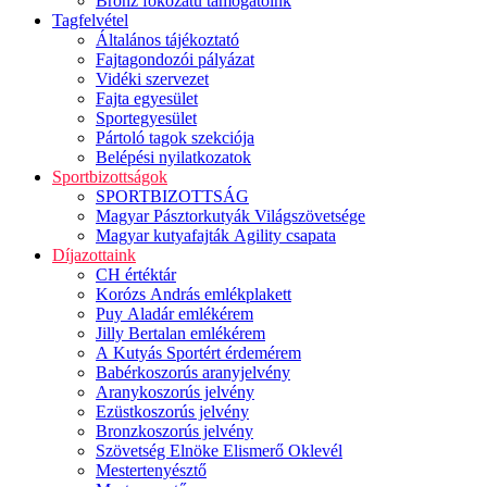
Bronz fokozatú támogatóink
Tagfelvétel
Általános tájékoztató
Fajtagondozói pályázat
Vidéki szervezet
Fajta egyesület
Sportegyesület
Pártoló tagok szekciója
Belépési nyilatkozatok
Sportbizottságok
SPORTBIZOTTSÁG
Magyar Pásztorkutyák Világszövetsége
Magyar kutyafajták Agility csapata
Díjazottaink
CH értéktár
Korózs András emlékplakett
Puy Aladár emlékérem
Jilly Bertalan emlékérem
A Kutyás Sportért érdemérem
Babérkoszorús aranyjelvény
Aranykoszorús jelvény
Ezüstkoszorús jelvény
Bronzkoszorús jelvény
Szövetség Elnöke Elismerő Oklevél
Mestertenyésztő