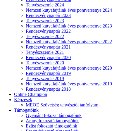
Tenyészszemle 2024
Nemzeti kutyafajtáink éves pontversenye 2024
Rendezvénynaptár 2023
Tenyészszemle 2023
Nemzeti kutyafajtáink éves pontversenye 2023
Rendezvénynaptár 2022
Tenyészszemle 2022
Nemzeti kutyafajtáink éves pontversenye 2022
Rendezvénynaptár 2021
Tenyészszemle 2021
Rendezvénynaptár 2020
Tenyészszemle 2020
Nemzeti kutyafajtáink éves pontversenye 2020
Rendezvénynaptár 2019
Tenyészszemle 2019
Nemzeti kutyafajtáink éves pontversenye 2019
Rendezvénynaptár 2018
Online Champion
Képzések
MEOE Szövetség tenyésztői tanfolyam
Támogatóink
Gyémánt fokozat támogatóink
Arany fokozatú támogatóink
Ezüst fokozatú támogatóink