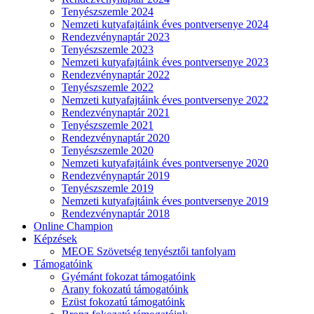
Tenyészszemle 2024
Nemzeti kutyafajtáink éves pontversenye 2024
Rendezvénynaptár 2023
Tenyészszemle 2023
Nemzeti kutyafajtáink éves pontversenye 2023
Rendezvénynaptár 2022
Tenyészszemle 2022
Nemzeti kutyafajtáink éves pontversenye 2022
Rendezvénynaptár 2021
Tenyészszemle 2021
Rendezvénynaptár 2020
Tenyészszemle 2020
Nemzeti kutyafajtáink éves pontversenye 2020
Rendezvénynaptár 2019
Tenyészszemle 2019
Nemzeti kutyafajtáink éves pontversenye 2019
Rendezvénynaptár 2018
Online Champion
Képzések
MEOE Szövetség tenyésztői tanfolyam
Támogatóink
Gyémánt fokozat támogatóink
Arany fokozatú támogatóink
Ezüst fokozatú támogatóink