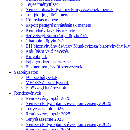
Teljesítményfűzet
Német Juhászkutya törzskönyvezésének menete
Tulajdonjog átírás menete
Honosítás menete
Export pedigré kiváltásának menete
Kennelnév kiváltás menete
Szövetségi/Sportkártya ügyintézés
Champion ügyintézés
BH bizonyítvány és/vagy Munkavizsga bizonyítvány kiv
Kiállításra való nevezés
Kutyafajták
Fajtagondozó szervezetek
Elismert tenyésztői szervezetek
Szabályzatok
FCI szabályzatok
MEOESZ szabályzatok
Elnökségi határozatok
Rendezvények
Rendezvénynaptár 2026
Nemzeti kutyafajtaink éves pontversenye 2026
Tenyészszemle 2026
Rendezvénynaptár 2025
Tenyészszemle 2025
Nemzeti kutyafajtaink éves pontversenye 2025
Rendezvénynaptár 2024