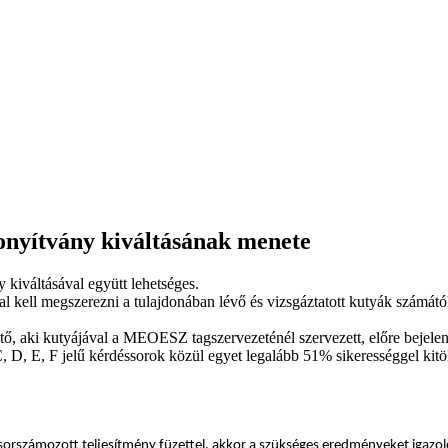
onyítvány kiváltásának menete
 kiváltásával együtt lehetséges.
 kell megszerezni a tulajdonában lévő és vizsgáztatott kutyák számától
ető, aki kutyájával a MEOESZ tagszervezeténél szervezett, előre bejele
C, D, E, F jelű kérdéssorok közül egyet legalább 51% sikerességgel kitö
orszámozott teljesítmény füzettel, akkor a szükséges eredményeket igazoló