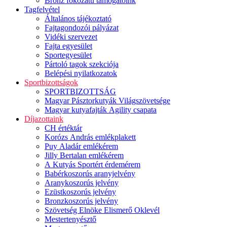
Bronz fokozatú támogatóink
Tagfelvétel
Általános tájékoztató
Fajtagondozói pályázat
Vidéki szervezet
Fajta egyesület
Sportegyesület
Pártoló tagok szekciója
Belépési nyilatkozatok
Sportbizottságok
SPORTBIZOTTSÁG
Magyar Pásztorkutyák Világszövetsége
Magyar kutyafajták Agility csapata
Díjazottaink
CH értéktár
Korózs András emlékplakett
Puy Aladár emlékérem
Jilly Bertalan emlékérem
A Kutyás Sportért érdemérem
Babérkoszorús aranyjelvény
Aranykoszorús jelvény
Ezüstkoszorús jelvény
Bronzkoszorús jelvény
Szövetség Elnöke Elismerő Oklevél
Mestertenyésztő