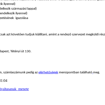
k ilyennel)
elkezik származási lappal)
ndelkezik ilyennel)
izetésének
igazolása
sak azt követően tudjuk kiállítani, amint a rendező szervezet megküldi rés
apest, Tétényi út 130.
an, számlaszámunk pedig az
elérhetőségek
menüpontban található
meg.
31:04
ivaltasanak_menete