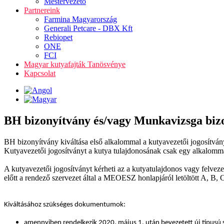
Mestervezető
Partnereink
Farmina Magyarország
Generali Petcare - DBX Kft
Rebiopet
ONE
FCI
Magyar kutyafajták Tanösvénye
Kapcsolat
BH bizonyítvány és/vagy Munkavizsga biz
BH bizonyítvány kiváltása első alkalommal a kutyavezetői jogosítvány
Kutyavezetői jogosítványt a kutya tulajdonosának csak egy alkalommal
A kutyavezetői jogosítványt kérheti az a kutyatulajdonos vagy felvez
előtt a rendező szervezet által a MEOESZ honlapjáról letöltött A, B, 
Kiváltásához szükséges dokumentumok:
amennyiben rendelkezik 2020. május 1. után bevezetett új típusú s