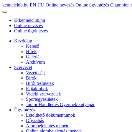
kennelclub.hu
EN
HU
Online nevezés
Online ügyintézés
Champion é
Online nevezés
Online ügyintézés
Kezdőlap
Kereső
Hírek
Galériák
Archívum
Szervezet
Vezetőség
Bírók
Bírói testületek
Fajtaklubok
Vidéki szervezetek
Sportegyesületek
Junior Handler és Gyermek kutyapár
Ügyintézés
Letölthető dokumentumok
Díjszabás
Alombejelentés menete
Online alombejelentés menete