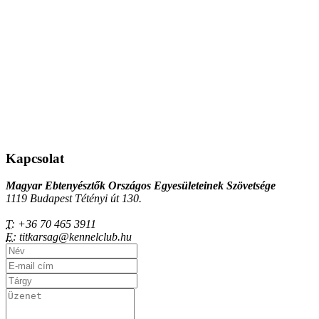
Kapcsolat
Magyar Ebtenyésztők Országos Egyesületeinek Szövetsége
1119 Budapest Tétényi út 130.
T:
+36 70 465 3911
E:
titkarsag@kennelclub.hu