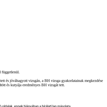
 függetlenül.
ntett és jóváhagyott vizsgán, a BH vizsga gyakorlatainak megkezdése
ltött és kutyája eredményes BH vizsgát tett.
 oldalak, ennek hiányában a bírálati lap másolata