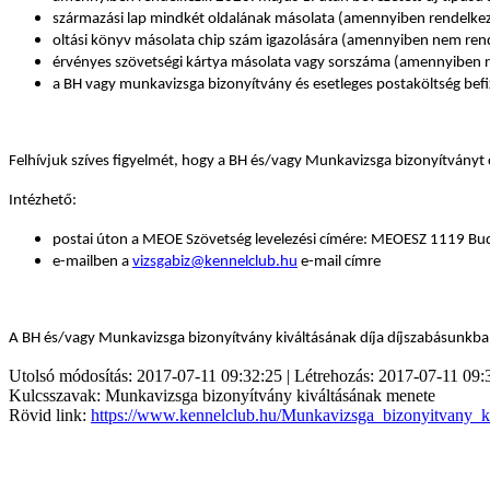
származási lap mindkét oldalának másolata (amennyiben rendelkezi
oltási könyv másolata chip szám igazolására (amennyiben nem rend
érvényes szövetségi kártya másolata vagy sorszáma (amennyiben re
a BH vagy munkavizsga bizonyítvány
és esetleges postaköltség
bef
Felhívjuk szíves figyelmét, hogy a BH és/vagy Munkavizsga bizonyítványt c
Intézhető:
postai úton a MEOE Szövetség levelezési címére: MEOESZ 1119 Bud
e-mailben a
vizsgabiz@kennelclub.hu
e-mail címre
A BH és/vagy Munkavizsga bizonyítvány kiváltásának díja díjszabásunkb
Utolsó módosítás: 2017-07-11 09:32:25 | Létrehozás: 2017-07-11 09:
Kulcsszavak: Munkavizsga bizonyítvány kiváltásának menete
Rövid link:
https://www.kennelclub.hu/Munkavizsga_bizonyitvany_k