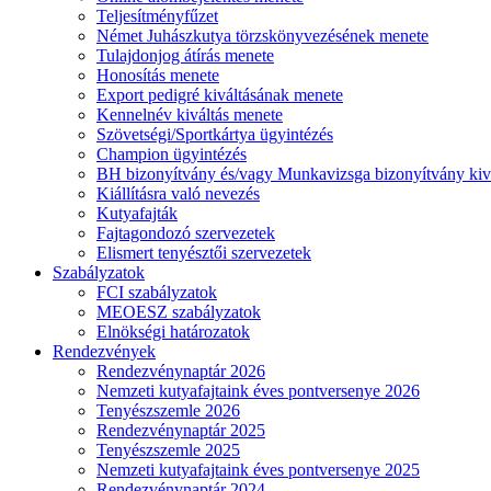
Teljesítményfűzet
Német Juhászkutya törzskönyvezésének menete
Tulajdonjog átírás menete
Honosítás menete
Export pedigré kiváltásának menete
Kennelnév kiváltás menete
Szövetségi/Sportkártya ügyintézés
Champion ügyintézés
BH bizonyítvány és/vagy Munkavizsga bizonyítvány kiv
Kiállításra való nevezés
Kutyafajták
Fajtagondozó szervezetek
Elismert tenyésztői szervezetek
Szabályzatok
FCI szabályzatok
MEOESZ szabályzatok
Elnökségi határozatok
Rendezvények
Rendezvénynaptár 2026
Nemzeti kutyafajtaink éves pontversenye 2026
Tenyészszemle 2026
Rendezvénynaptár 2025
Tenyészszemle 2025
Nemzeti kutyafajtaink éves pontversenye 2025
Rendezvénynaptár 2024