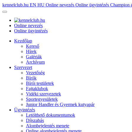
kennelclub.hu
EN
HU
Online nevezés
Online ügyintézés
Champion é
Online nevezés
Online ügyintézés
Kezdőlap
Kereső
Hírek
Galériák
Archívum
Szervezet
Vezetőség
Bírók
Bírói testületek
Fajtaklubok
Vidéki szervezetek
Sportegyesületek
Junior Handler és Gyermek kutyapár
Ügyintézés
Letölthető dokumentumok
Díjszabás
Alombejelentés menete
Online alombejelentés menete