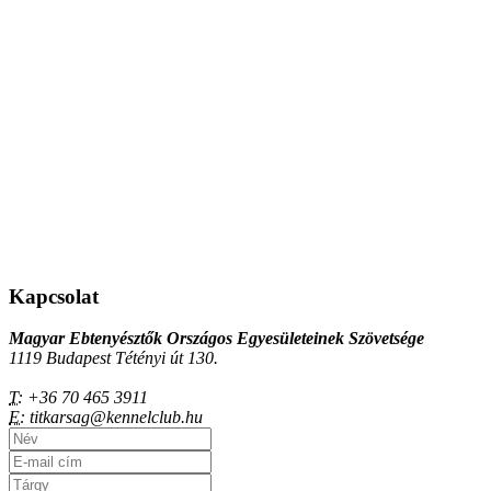
Kapcsolat
Magyar Ebtenyésztők Országos Egyesületeinek Szövetsége
1119 Budapest Tétényi út 130.
T:
+36 70 465 3911
E:
titkarsag@kennelclub.hu