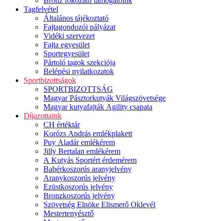
Bronz fokozatú támogatóink
Tagfelvétel
Általános tájékoztató
Fajtagondozói pályázat
Vidéki szervezet
Fajta egyesület
Sportegyesület
Pártoló tagok szekciója
Belépési nyilatkozatok
Sportbizottságok
SPORTBIZOTTSÁG
Magyar Pásztorkutyák Világszövetsége
Magyar kutyafajták Agility csapata
Díjazottaink
CH értéktár
Korózs András emlékplakett
Puy Aladár emlékérem
Jilly Bertalan emlékérem
A Kutyás Sportért érdemérem
Babérkoszorús aranyjelvény
Aranykoszorús jelvény
Ezüstkoszorús jelvény
Bronzkoszorús jelvény
Szövetség Elnöke Elismerő Oklevél
Mestertenyésztő