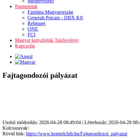
Mestervezető
Partnereink
Farmina Magyarország
Generali Petcare - DBX Kft
Rebiopet
ONE
FCI
Magyar kutyafajták Tanösvénye
Kapcsolat
Fajtagondozói pályázat
Utolsó módosítás: 2026-04-28 08:49:04 | Létrehozás: 2026-04-28 08:
Kulcsszavak:
Rövid link:
https://www.kennelclub.hu/Fajtagondozoi_palyazat