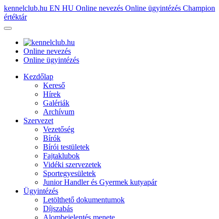
kennelclub.hu
EN
HU
Online nevezés
Online ügyintézés
Champion
értéktár
Online nevezés
Online ügyintézés
Kezdőlap
Kereső
Hírek
Galériák
Archívum
Szervezet
Vezetőség
Bírók
Bírói testületek
Fajtaklubok
Vidéki szervezetek
Sportegyesületek
Junior Handler és Gyermek kutyapár
Ügyintézés
Letölthető dokumentumok
Díjszabás
Alombejelentés menete