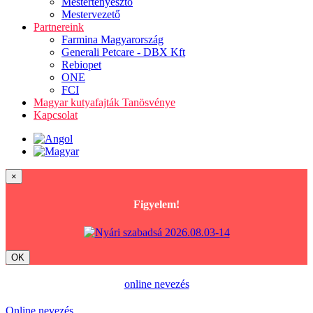
Mestertenyésztő
Mestervezető
Partnereink
Farmina Magyarország
Generali Petcare - DBX Kft
Rebiopet
ONE
FCI
Magyar kutyafajták Tanösvénye
Kapcsolat
×
Figyelem!
OK
online nevezés
Online nevezés