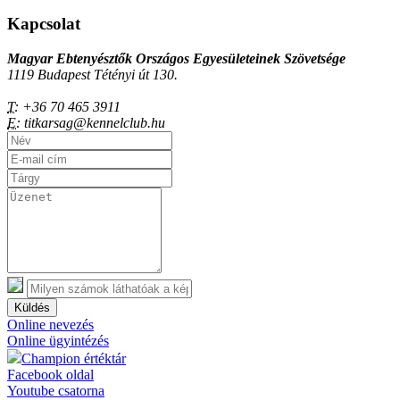
Kapcsolat
Magyar Ebtenyésztők Országos Egyesületeinek Szövetsége
1119 Budapest Tétényi út 130.
T:
+36 70 465 3911
E:
titkarsag@kennelclub.hu
Küldés
Online nevezés
Online ügyintézés
Champion értéktár
Facebook oldal
Youtube csatorna