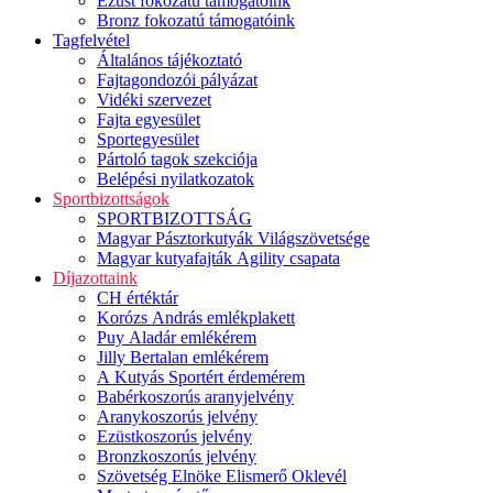
Ezüst fokozatú támogatóink
Bronz fokozatú támogatóink
Tagfelvétel
Általános tájékoztató
Fajtagondozói pályázat
Vidéki szervezet
Fajta egyesület
Sportegyesület
Pártoló tagok szekciója
Belépési nyilatkozatok
Sportbizottságok
SPORTBIZOTTSÁG
Magyar Pásztorkutyák Világszövetsége
Magyar kutyafajták Agility csapata
Díjazottaink
CH értéktár
Korózs András emlékplakett
Puy Aladár emlékérem
Jilly Bertalan emlékérem
A Kutyás Sportért érdemérem
Babérkoszorús aranyjelvény
Aranykoszorús jelvény
Ezüstkoszorús jelvény
Bronzkoszorús jelvény
Szövetség Elnöke Elismerő Oklevél