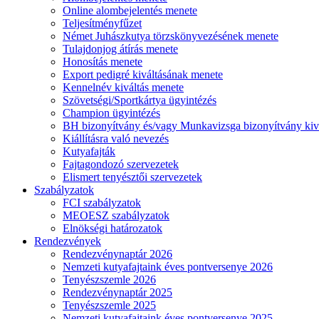
Online alombejelentés menete
Teljesítményfűzet
Német Juhászkutya törzskönyvezésének menete
Tulajdonjog átírás menete
Honosítás menete
Export pedigré kiváltásának menete
Kennelnév kiváltás menete
Szövetségi/Sportkártya ügyintézés
Champion ügyintézés
BH bizonyítvány és/vagy Munkavizsga bizonyítvány kiv
Kiállításra való nevezés
Kutyafajták
Fajtagondozó szervezetek
Elismert tenyésztői szervezetek
Szabályzatok
FCI szabályzatok
MEOESZ szabályzatok
Elnökségi határozatok
Rendezvények
Rendezvénynaptár 2026
Nemzeti kutyafajtaink éves pontversenye 2026
Tenyészszemle 2026
Rendezvénynaptár 2025
Tenyészszemle 2025
Nemzeti kutyafajtaink éves pontversenye 2025