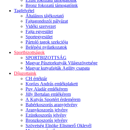
Ezüst fokozatú támogatóink
Bronz fokozatú támogatóink
Tagfelvétel
Általános tájékoztató
Fajtagondozói pályázat
Vidéki szervezet
Fajta egyesület
Sportegyesület
Pártoló tagok szekciója
Belépési nyilatkozatok
Sportbizottságok
SPORTBIZOTTSÁG
Magyar Pásztorkutyák Világszövetsége
Magyar kutyafajták Agility csapata
Díjazottaink
CH értéktár
Korózs András emlékplakett
Puy Aladár emlékérem
Jilly Bertalan emlékérem
A Kutyás Sportért érdemérem
Babérkoszorús aranyjelvény
Aranykoszorús jelvény
Ezüstkoszorús jelvény
Bronzkoszorús jelvény
Szövetség Elnöke Elismerő Oklevél