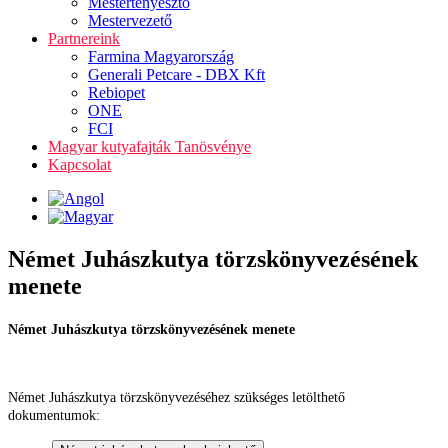
Mestertenyésztő
Mestervezető
Partnereink
Farmina Magyarország
Generali Petcare - DBX Kft
Rebiopet
ONE
FCI
Magyar kutyafajták Tanösvénye
Kapcsolat
Német Juhászkutya törzskönyvezésének
menete
Német Juhászkutya törzskönyvezésének menete
Német Juhászkutya törzskönyvezéséhez szükséges letölthető
dokumentumok: