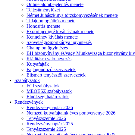
Online alombejelentés menete
Teljesítményfűzet
Német Juhászkutya törzskönyvezésének menete
Tulajdonjog átírás menete
Honosítás menete
Export pedigré kiváltásának menete
Kennelnév kiváltás menete
Szövetségi/Sportkártya ügyintézés
Champion ügyintézés
BH bizonyítvány és/vagy Munkavizsga bizonyítvány kiv
Kiállításra való nevezés
Kutyafajták
Fajtagondozó szervezetek
Elismert tenyésztői szervezetek
Szabályzatok
FCI szabályzatok
MEOESZ szabályzatok
Elnökségi határozatok
Rendezvények
Rendezvénynaptár 2026
Nemzeti kutyafajtaink éves pontversenye 2026
Tenyészszemle 2026
Rendezvénynaptár 2025
Tenyészszemle 2025
Nemzeti kutyafajtaink éves pontversenye 2025