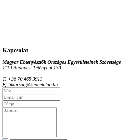
Kapcsolat
Magyar Ebtenyésztők Országos Egyesületeinek Szövetsége
1119 Budapest Tétényi út 130.
T:
+36 70 465 3911
E:
titkarsag@kennelclub.hu