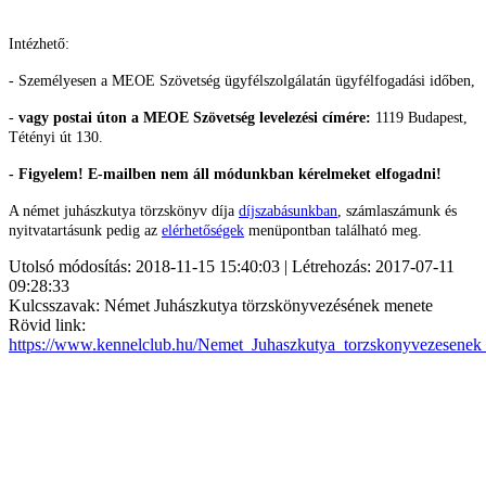
Intézhető:
- Személyesen a MEOE Szövetség ügyfélszolgálatán ügyfélfogadási időben,
-
vagy postai úton a MEOE Szövetség levelezési címére:
1119 Budapest,
Tétényi út 130.
- Figyelem! E-mailben nem áll módunkban kérelmeket elfogadni!
A német juhászkutya törzskönyv díja
díjszabásunkban
, számlaszámunk és
nyitvatartásunk pedig az
elérhetőségek
menüpontban található meg.
Utolsó módosítás: 2018-11-15 15:40:03 | Létrehozás: 2017-07-11
09:28:33
Kulcsszavak: Német Juhászkutya törzskönyvezésének menete
Rövid link:
https://www.kennelclub.hu/Nemet_Juhaszkutya_torzskonyvezesenek