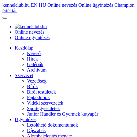
kennelclub.hu
EN
HU
Online nevezés
Online ügyintézés
Champion
értéktár
Online nevezés
Online ügyintézés
Kezdőlap
Kereső
Hírek
Galériák
Archívum
Szervezet
Vezetőség
Bírók
Bírói testületek
Fajtaklubok
Vidéki szervezetek
Sportegyesületek
Junior Handler és Gyermek kutyapár
Ügyintézés
Letölthető dokumentumok
Díjszabás
Alombejelentés menete