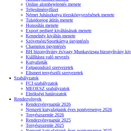
Online alombejelentés menete
Teljesítményfűzet
Német Juhászkutya törzskönyvezésének menete
Tulajdonjog átírás menete
Honosítás menete
Export pedigré kiváltásának menete
Kennelnév kiváltás menete
Szövetségi/Sportkártya ügyintézés
Champion ügyintézés
BH bizonyítvány és/vagy Munkavizsga bizonyítvány kiv
Kiállításra való nevezés
Kutyafajták
Fajtagondozó szervezetek
Elismert tenyésztői szervezetek
Szabályzatok
FCI szabályzatok
MEOESZ szabályzatok
Elnökségi határozatok
Rendezvények
Rendezvénynaptár 2026
Nemzeti kutyafajtaink éves pontversenye 2026
Tenyészszemle 2026
Rendezvénynaptár 2025
Tenyészszemle 2025
Nemzeti kutyafajtaink éves pontversenye 2025