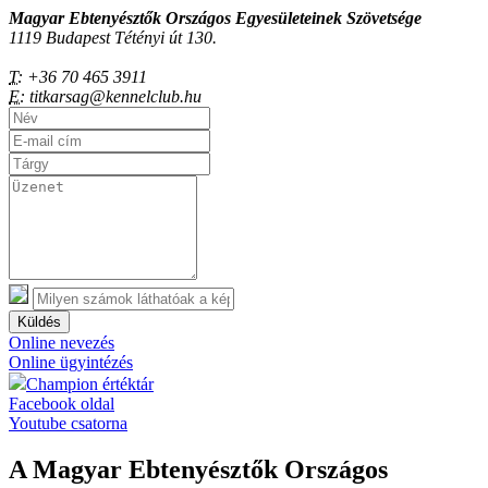
Magyar Ebtenyésztők Országos Egyesületeinek Szövetsége
1119 Budapest Tétényi út 130.
T:
+36 70 465 3911
E:
titkarsag@kennelclub.hu
Küldés
Online nevezés
Online ügyintézés
Champion értéktár
Facebook oldal
Youtube csatorna
A Magyar Ebtenyésztők Országos