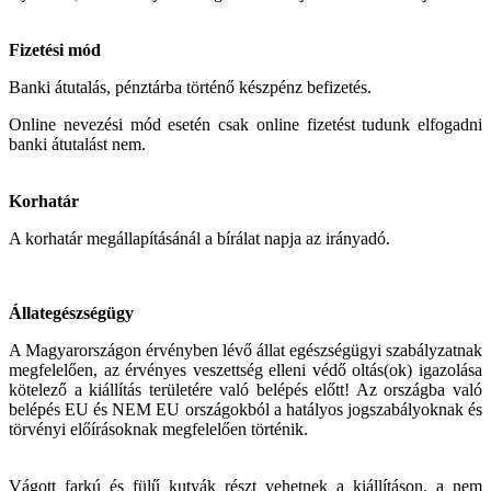
Fizetési mód
Banki átutalás, pénztárba történő készpénz befizetés.
Online nevezési mód esetén csak online fizetést tudunk elfogadni
banki átutalást nem.
Korhatár
A korhatár megállapításánál a bírálat napja az irányadó.
Állategészségügy
A Magyarországon érvényben lévő állat egészségügyi szabályzatnak
megfelelően, az érvényes veszettség elleni védő oltás(ok) igazolása
kötelező a kiállítás területére való belépés előtt! Az országba való
belépés EU és NEM EU országokból a hatályos jogszabályoknak és
törvényi előírásoknak megfelelően történik.
Vágott farkú és fülű kutyák részt vehetnek a kiállításon, a nem