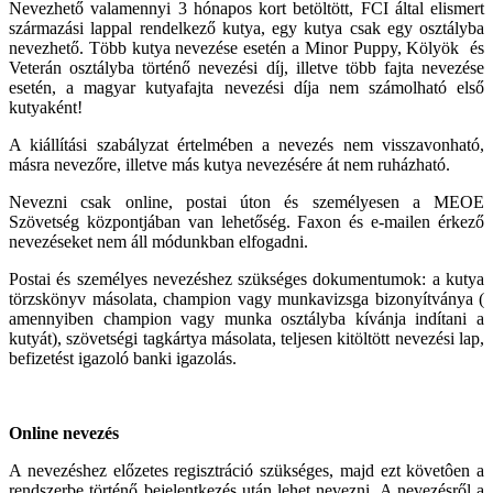
Nevezhető valamennyi 3 hónapos kort betöltött, FCI által elismert
származási lappal rendelkező kutya, egy kutya csak egy osztályba
nevezhető. Több kutya nevezése esetén a Minor Puppy, Kölyök és
Veterán osztályba történő nevezési díj, illetve több fajta nevezése
esetén, a magyar kutyafajta nevezési díja nem számolható első
kutyaként!
A kiállítási szabályzat értelmében a nevezés nem visszavonható,
másra nevezőre, illetve más kutya nevezésére át nem ruházható.
Nevezni csak online, postai úton és személyesen a MEOE
Szövetség központjában van lehetőség. Faxon és e-mailen érkező
nevezéseket nem áll módunkban elfogadni.
Postai és személyes nevezéshez szükséges dokumentumok: a kutya
törzskönyv másolata, champion vagy munkavizsga bizonyítványa (
amennyiben champion vagy munka osztályba kívánja indítani a
kutyát), szövetségi tagkártya másolata, teljesen kitöltött nevezési lap,
befizetést igazoló banki igazolás.
Online nevezés
A nevezéshez előzetes regisztráció szükséges, majd ezt követôen a
rendszerbe történő bejelentkezés után lehet nevezni. A nevezésről a