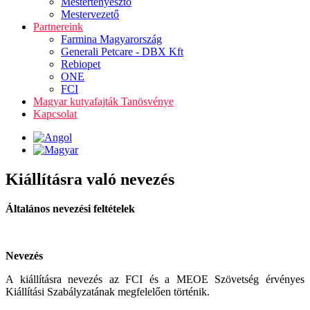
Mestertenyésztő
Mestervezető
Partnereink
Farmina Magyarország
Generali Petcare - DBX Kft
Rebiopet
ONE
FCI
Magyar kutyafajták Tanösvénye
Kapcsolat
Kiállításra való nevezés
Általános nevezési feltételek
Nevezés
A kiállításra nevezés az FCI és a MEOE Szövetség érvényes
Kiállítási Szabályzatának megfelelően történik.