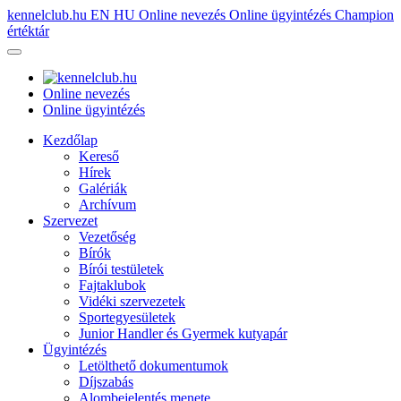
kennelclub.hu
EN
HU
Online nevezés
Online ügyintézés
Champion
értéktár
Online nevezés
Online ügyintézés
Kezdőlap
Kereső
Hírek
Galériák
Archívum
Szervezet
Vezetőség
Bírók
Bírói testületek
Fajtaklubok
Vidéki szervezetek
Sportegyesületek
Junior Handler és Gyermek kutyapár
Ügyintézés
Letölthető dokumentumok
Díjszabás
Alombejelentés menete