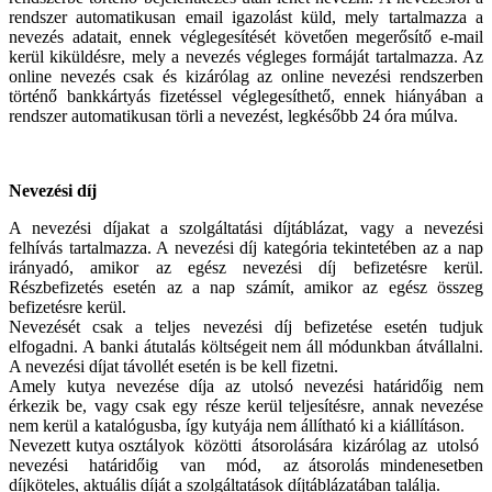
rendszer automatikusan email igazolást küld, mely tartalmazza a
nevezés adatait, ennek véglegesítését követően megerősítő e-mail
kerül kiküldésre, mely a nevezés végleges formáját tartalmazza. Az
online nevezés csak és kizárólag az online nevezési rendszerben
történő bankkártyás fizetéssel véglegesíthető, ennek hiányában a
rendszer automatikusan törli a nevezést, legkésőbb 24 óra múlva.
Nevezési díj
A nevezési díjakat a szolgáltatási díjtáblázat, vagy a nevezési
felhívás tartalmazza. A nevezési díj kategória tekintetében az a nap
irányadó, amikor az egész nevezési díj befizetésre kerül.
Részbefizetés esetén az a nap számít, amikor az egész összeg
befizetésre kerül.
Nevezését csak a teljes nevezési díj befizetése esetén tudjuk
elfogadni. A banki átutalás költségeit nem áll módunkban átvállalni.
A nevezési díjat távollét esetén is be kell fizetni.
Amely kutya nevezése díja az utolsó nevezési határidőig nem
érkezik be, vagy csak egy része kerül teljesítésre, annak nevezése
nem kerül a katalógusba, így kutyája nem állítható ki a kiállításon.
Nevezett kutya osztályok közötti átsorolására kizárólag az utolsó
nevezési határidőig van mód, az átsorolás mindenesetben
díjköteles, aktuális díját a szolgáltatások díjtáblázatában találja.