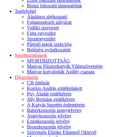
Ezüst fokozatú támogatóink
Bronz fokozatú támogatóink
Tagfelvétel
Általános tájékoztató
Fajtagondozói pályázat
Vidéki szervezet
Fajta egyesület
Sportegyesület
Pártoló tagok szekciója
Belépési nyilatkozatok
Sportbizottságok
SPORTBIZOTTSÁG
Magyar Pásztorkutyák Világszövetsége
Magyar kutyafajták Agility csapata
Díjazottaink
CH értéktár
Korózs András emlékplakett
Puy Aladár emlékérem
Jilly Bertalan emlékérem
A Kutyás Sportért érdemérem
Babérkoszorús aranyjelvény
Aranykoszorús jelvény
Ezüstkoszorús jelvény
Bronzkoszorús jelvény
Szövetség Elnöke Elismerő Oklevél