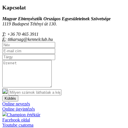
Kapcsolat
Magyar Ebtenyésztők Országos Egyesületeinek Szövetsége
1119 Budapest Tétényi út 130.
T:
+36 70 465 3911
E:
titkarsag@kennelclub.hu
Küldés
Online nevezés
Online ügyintézés
Champion értéktár
Facebook oldal
Youtube csatorna