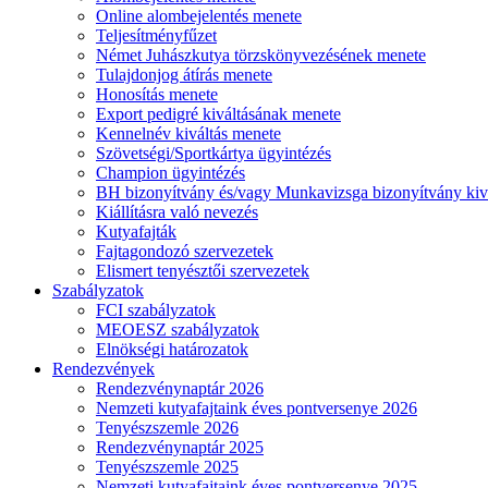
Online alombejelentés menete
Teljesítményfűzet
Német Juhászkutya törzskönyvezésének menete
Tulajdonjog átírás menete
Honosítás menete
Export pedigré kiváltásának menete
Kennelnév kiváltás menete
Szövetségi/Sportkártya ügyintézés
Champion ügyintézés
BH bizonyítvány és/vagy Munkavizsga bizonyítvány kiv
Kiállításra való nevezés
Kutyafajták
Fajtagondozó szervezetek
Elismert tenyésztői szervezetek
Szabályzatok
FCI szabályzatok
MEOESZ szabályzatok
Elnökségi határozatok
Rendezvények
Rendezvénynaptár 2026
Nemzeti kutyafajtaink éves pontversenye 2026
Tenyészszemle 2026
Rendezvénynaptár 2025
Tenyészszemle 2025
Nemzeti kutyafajtaink éves pontversenye 2025