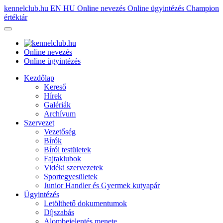
kennelclub.hu
EN
HU
Online nevezés
Online ügyintézés
Champion
értéktár
Online nevezés
Online ügyintézés
Kezdőlap
Kereső
Hírek
Galériák
Archívum
Szervezet
Vezetőség
Bírók
Bírói testületek
Fajtaklubok
Vidéki szervezetek
Sportegyesületek
Junior Handler és Gyermek kutyapár
Ügyintézés
Letölthető dokumentumok
Díjszabás
Alombejelentés menete