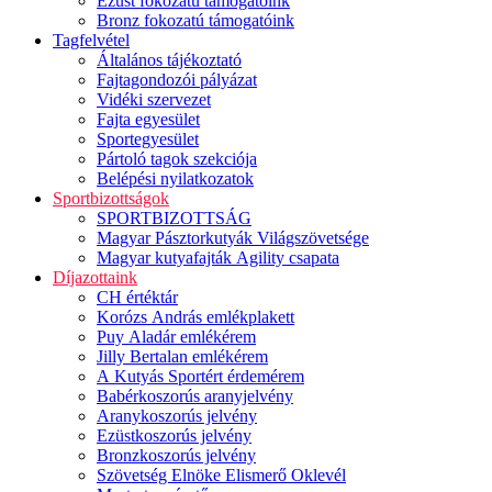
Ezüst fokozatú támogatóink
Bronz fokozatú támogatóink
Tagfelvétel
Általános tájékoztató
Fajtagondozói pályázat
Vidéki szervezet
Fajta egyesület
Sportegyesület
Pártoló tagok szekciója
Belépési nyilatkozatok
Sportbizottságok
SPORTBIZOTTSÁG
Magyar Pásztorkutyák Világszövetsége
Magyar kutyafajták Agility csapata
Díjazottaink
CH értéktár
Korózs András emlékplakett
Puy Aladár emlékérem
Jilly Bertalan emlékérem
A Kutyás Sportért érdemérem
Babérkoszorús aranyjelvény
Aranykoszorús jelvény
Ezüstkoszorús jelvény
Bronzkoszorús jelvény
Szövetség Elnöke Elismerő Oklevél