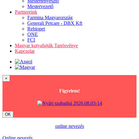
Mestertenyésztő
Mestervezető
Partnereink
Farmina Magyarország
Generali Petcare - DBX Kft
Rebiopet
ONE
FCI
Magyar kutyafajták Tanösvénye
Kapcsolat
×
Figyelem!
OK
online nevezés
Online nevezés