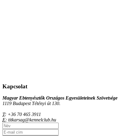
Kapcsolat
Magyar Ebtenyésztők Országos Egyesületeinek Szövetsége
1119 Budapest Tétényi út 130.
T:
+36 70 465 3911
E:
titkarsag@kennelclub.hu