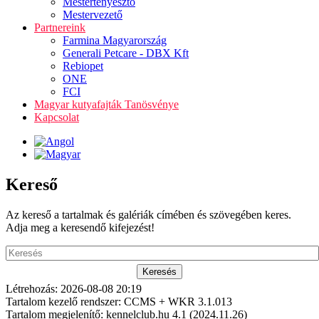
Mestertenyésztő
Mestervezető
Partnereink
Farmina Magyarország
Generali Petcare - DBX Kft
Rebiopet
ONE
FCI
Magyar kutyafajták Tanösvénye
Kapcsolat
Kereső
Az kereső a tartalmak és galériák címében és szövegében keres.
Adja meg a keresendő kifejezést!
Létrehozás: 2026-08-08 20:19
Tartalom kezelő rendszer: CCMS + WKR 3.1.013
Tartalom megjelenítő: kennelclub.hu 4.1 (2024.11.26)