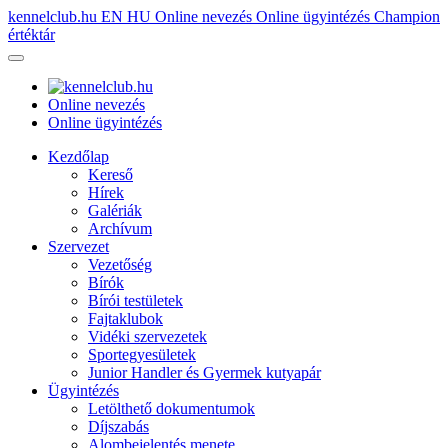
kennelclub.hu
EN
HU
Online nevezés
Online ügyintézés
Champion
értéktár
Online nevezés
Online ügyintézés
Kezdőlap
Kereső
Hírek
Galériák
Archívum
Szervezet
Vezetőség
Bírók
Bírói testületek
Fajtaklubok
Vidéki szervezetek
Sportegyesületek
Junior Handler és Gyermek kutyapár
Ügyintézés
Letölthető dokumentumok
Díjszabás
Alombejelentés menete