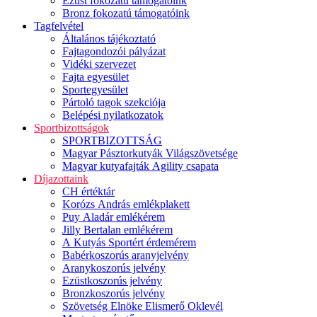
Ezüst fokozatú támogatóink
Bronz fokozatú támogatóink
Tagfelvétel
Általános tájékoztató
Fajtagondozói pályázat
Vidéki szervezet
Fajta egyesület
Sportegyesület
Pártoló tagok szekciója
Belépési nyilatkozatok
Sportbizottságok
SPORTBIZOTTSÁG
Magyar Pásztorkutyák Világszövetsége
Magyar kutyafajták Agility csapata
Díjazottaink
CH értéktár
Korózs András emlékplakett
Puy Aladár emlékérem
Jilly Bertalan emlékérem
A Kutyás Sportért érdemérem
Babérkoszorús aranyjelvény
Aranykoszorús jelvény
Ezüstkoszorús jelvény
Bronzkoszorús jelvény
Szövetség Elnöke Elismerő Oklevél