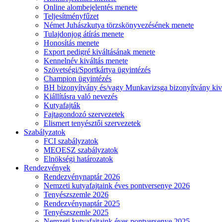
Online alombejelentés menete
Teljesítményfűzet
Német Juhászkutya törzskönyvezésének menete
Tulajdonjog átírás menete
Honosítás menete
Export pedigré kiváltásának menete
Kennelnév kiváltás menete
Szövetségi/Sportkártya ügyintézés
Champion ügyintézés
BH bizonyítvány és/vagy Munkavizsga bizonyítvány kiv
Kiállításra való nevezés
Kutyafajták
Fajtagondozó szervezetek
Elismert tenyésztői szervezetek
Szabályzatok
FCI szabályzatok
MEOESZ szabályzatok
Elnökségi határozatok
Rendezvények
Rendezvénynaptár 2026
Nemzeti kutyafajtaink éves pontversenye 2026
Tenyészszemle 2026
Rendezvénynaptár 2025
Tenyészszemle 2025
Nemzeti kutyafajtaink éves pontversenye 2025