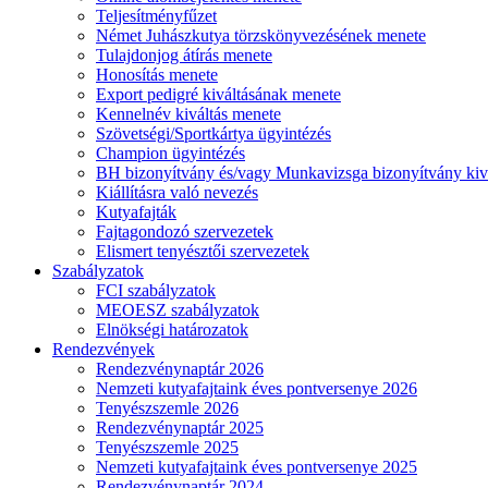
Teljesítményfűzet
Német Juhászkutya törzskönyvezésének menete
Tulajdonjog átírás menete
Honosítás menete
Export pedigré kiváltásának menete
Kennelnév kiváltás menete
Szövetségi/Sportkártya ügyintézés
Champion ügyintézés
BH bizonyítvány és/vagy Munkavizsga bizonyítvány kiv
Kiállításra való nevezés
Kutyafajták
Fajtagondozó szervezetek
Elismert tenyésztői szervezetek
Szabályzatok
FCI szabályzatok
MEOESZ szabályzatok
Elnökségi határozatok
Rendezvények
Rendezvénynaptár 2026
Nemzeti kutyafajtaink éves pontversenye 2026
Tenyészszemle 2026
Rendezvénynaptár 2025
Tenyészszemle 2025
Nemzeti kutyafajtaink éves pontversenye 2025
Rendezvénynaptár 2024