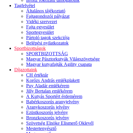
Bronz fokozatú támogatóink
Tagfelvétel
Általános tájékoztató
Fajtagondozói pályázat
Vidéki szervezet
Fajta egyesület
Sportegyesület
Pártoló tagok szekciója
Belépési nyilatkozatok
Sportbizottságok
SPORTBIZOTTSÁG
Magyar Pásztorkutyák Világszövetsége
Magyar kutyafajták Agility csapata
Díjazottaink
CH értéktár
Korózs András emlékplakett
Puy Aladár emlékérem
Jilly Bertalan emlékérem
A Kutyás Sportért érdemérem
Babérkoszorús aranyjelvény
Aranykoszorús jelvény
Ezüstkoszorús jelvény
Bronzkoszorús jelvény
Szövetség Elnöke Elismerő Oklevél
Mestertenyésztő