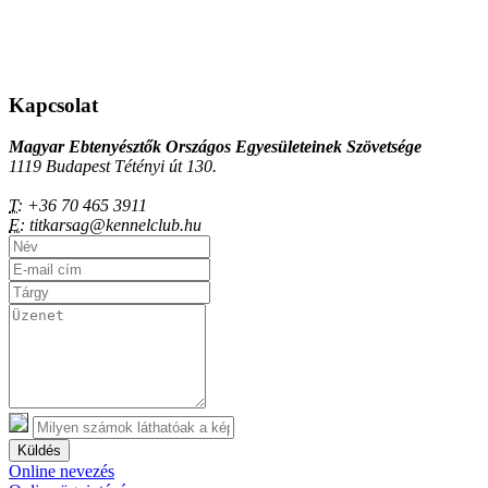
Kapcsolat
Magyar Ebtenyésztők Országos Egyesületeinek Szövetsége
1119 Budapest Tétényi út 130.
T:
+36 70 465 3911
E:
titkarsag@kennelclub.hu
Küldés
Online nevezés