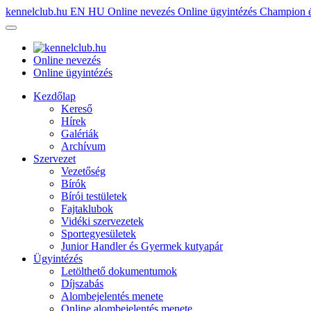
kennelclub.hu
EN
HU
Online nevezés
Online ügyintézés
Champion é
Online nevezés
Online ügyintézés
Kezdőlap
Kereső
Hírek
Galériák
Archívum
Szervezet
Vezetőség
Bírók
Bírói testületek
Fajtaklubok
Vidéki szervezetek
Sportegyesületek
Junior Handler és Gyermek kutyapár
Ügyintézés
Letölthető dokumentumok
Díjszabás
Alombejelentés menete
Online alombejelentés menete