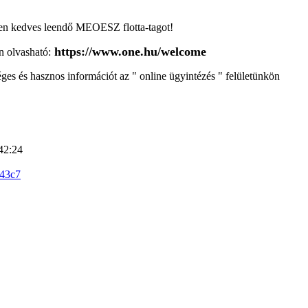
en kedves leendő MEOESZ flotta-tagot!
https://www.one.hu/welcome
n olvasható:
ges és hasznos információt az " online ügyintézés " felületünkön
42:24
243c7