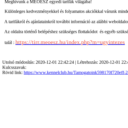
Meghívunk a
MEOESZ egyedi tarifák világába!
Különleges kedvezményekkel és folyamatos akciókkal várunk mind
A tarifákról és ajánlatainkról további információ az alábbi weboldalo
Az oldalra történő belépéshez szükséges
flottakódot és egyéb szüksé
https://tirr.meoesz.hu/index.php?m=ugyintezes
talál :
Utolsó módosítás: 2020-12-01 22:42:24 | Létrehozás: 2020-12-01 22:
Kulcsszavak:
Rövid link:
https://www.kennelclub.hu/Tamogatoink598170f720eff-