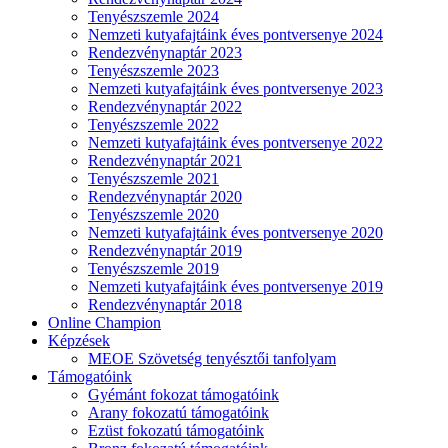
Tenyészszemle 2024
Nemzeti kutyafajtáink éves pontversenye 2024
Rendezvénynaptár 2023
Tenyészszemle 2023
Nemzeti kutyafajtáink éves pontversenye 2023
Rendezvénynaptár 2022
Tenyészszemle 2022
Nemzeti kutyafajtáink éves pontversenye 2022
Rendezvénynaptár 2021
Tenyészszemle 2021
Rendezvénynaptár 2020
Tenyészszemle 2020
Nemzeti kutyafajtáink éves pontversenye 2020
Rendezvénynaptár 2019
Tenyészszemle 2019
Nemzeti kutyafajtáink éves pontversenye 2019
Rendezvénynaptár 2018
Online Champion
Képzések
MEOE Szövetség tenyésztői tanfolyam
Támogatóink
Gyémánt fokozat támogatóink
Arany fokozatú támogatóink
Ezüst fokozatú támogatóink