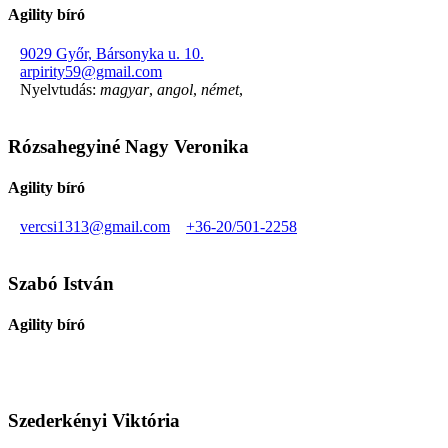
Agility bíró
9029 Győr, Bársonyka u. 10.
arpirity59@gmail.com
Nyelvtudás:
magyar
,
angol
,
német
,
Rózsahegyiné Nagy Veronika
Agility bíró
vercsi1313@gmail.com
+36-20/501-2258
Szabó István
Agility bíró
Szederkényi Viktória