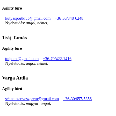
Agility bíró
kutyasportklub@gmail.com
+36-30/848-6248
Nyelvtudás:
angol
,
német
,
Tráj Tamás
Agility bíró
trajtomi@gmail.com
+36-70/422-1416
Nyelvtudás:
angol
,
német
,
Varga Attila
Agility bíró
schnauzer.veszprem@gmail.com
+36-30/657-5356
Nyelvtudás:
magyar
,
angol
,