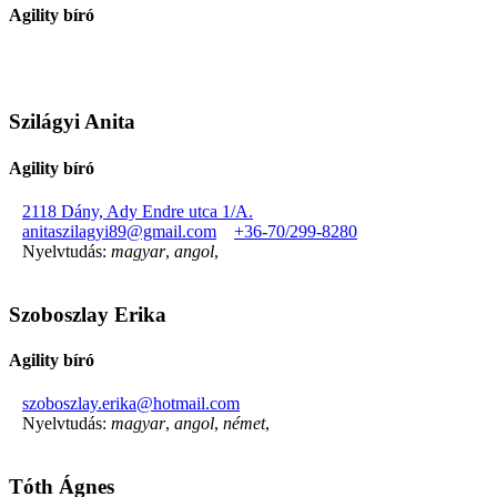
Agility bíró
Szilágyi Anita
Agility bíró
2118 Dány, Ady Endre utca 1/A.
anitaszilagyi89@gmail.com
+36-70/299-8280
Nyelvtudás:
magyar
,
angol
,
Szoboszlay Erika
Agility bíró
szoboszlay.erika@hotmail.com
Nyelvtudás:
magyar
,
angol
,
német
,
Tóth Ágnes