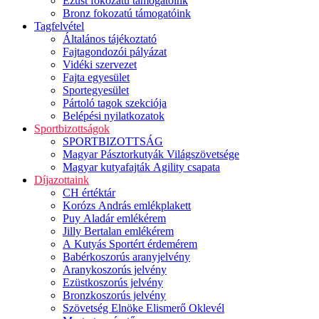
Ezüst fokozatú támogatóink
Bronz fokozatú támogatóink
Tagfelvétel
Általános tájékoztató
Fajtagondozói pályázat
Vidéki szervezet
Fajta egyesület
Sportegyesület
Pártoló tagok szekciója
Belépési nyilatkozatok
Sportbizottságok
SPORTBIZOTTSÁG
Magyar Pásztorkutyák Világszövetsége
Magyar kutyafajták Agility csapata
Díjazottaink
CH értéktár
Korózs András emlékplakett
Puy Aladár emlékérem
Jilly Bertalan emlékérem
A Kutyás Sportért érdemérem
Babérkoszorús aranyjelvény
Aranykoszorús jelvény
Ezüstkoszorús jelvény
Bronzkoszorús jelvény
Szövetség Elnöke Elismerő Oklevél