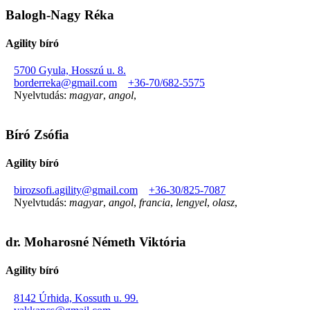
Balogh-Nagy Réka
Agility bíró
5700 Gyula, Hosszú u. 8.
borderreka@gmail.com
+36-70/682-5575
Nyelvtudás:
magyar
,
angol
,
Bíró Zsófia
Agility bíró
birozsofi.agility@gmail.com
+36-30/825-7087
Nyelvtudás:
magyar
,
angol
,
francia
,
lengyel
,
olasz
,
dr. Moharosné Németh Viktória
Agility bíró
8142 Úrhida, Kossuth u. 99.