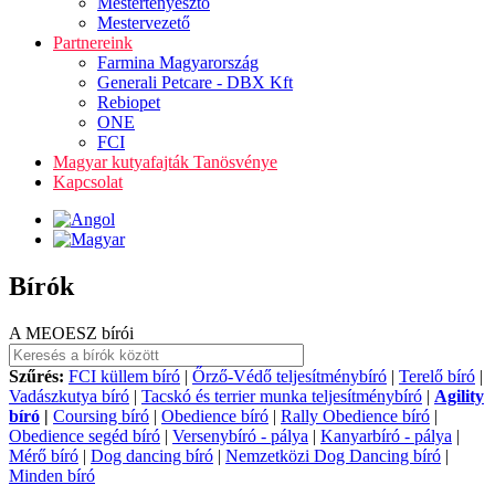
Mestertenyésztő
Mestervezető
Partnereink
Farmina Magyarország
Generali Petcare - DBX Kft
Rebiopet
ONE
FCI
Magyar kutyafajták Tanösvénye
Kapcsolat
Bírók
A MEOESZ bírói
Szűrés:
FCI küllem bíró
|
Őrző-Védő teljesítménybíró
|
Terelő bíró
|
Vadászkutya bíró
|
Tacskó és terrier munka teljesítménybíró
|
Agility
bíró
|
Coursing bíró
|
Obedience bíró
|
Rally Obedience bíró
|
Obedience segéd bíró
|
Versenybíró - pálya
|
Kanyarbíró - pálya
|
Mérő bíró
|
Dog dancing bíró
|
Nemzetközi Dog Dancing bíró
|
Minden bíró