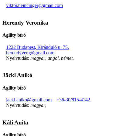
viktor.heincinger@gmail.com
Herendy Veronika
Agility bíró
1222 Budapest, Kiránduló u. 75.
herendyvera@gmail.com
Nyelvtudás:
magyar
,
angol
,
német
,
Jäckl Anikó
Agility bíró
jackl.aniko@gmail.com
+36-30/815-4142
Nyelvtudás:
magyar
,
Káli Anita
Agility bíró