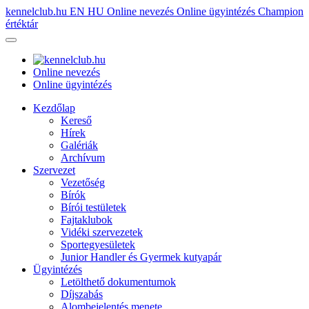
kennelclub.hu
EN
HU
Online nevezés
Online ügyintézés
Champion
értéktár
Online nevezés
Online ügyintézés
Kezdőlap
Kereső
Hírek
Galériák
Archívum
Szervezet
Vezetőség
Bírók
Bírói testületek
Fajtaklubok
Vidéki szervezetek
Sportegyesületek
Junior Handler és Gyermek kutyapár
Ügyintézés
Letölthető dokumentumok
Díjszabás
Alombejelentés menete