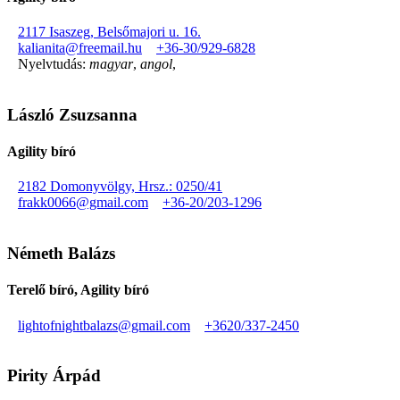
2117 Isaszeg, Belsőmajori u. 16.
kalianita@freemail.hu
+36-30/929-6828
Nyelvtudás:
magyar
,
angol
,
László Zsuzsanna
Agility bíró
2182 Domonyvölgy, Hrsz.: 0250/41
frakk0066@gmail.com
+36-20/203-1296
Németh Balázs
Terelő bíró, Agility bíró
lightofnightbalazs@gmail.com
+3620/337-2450
Pirity Árpád