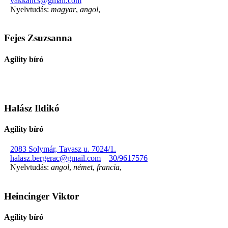
vakkancs@gmail.com
Nyelvtudás:
magyar
,
angol
,
Fejes Zsuzsanna
Agility bíró
Halász Ildikó
Agility bíró
2083 Solymár, Tavasz u. 7024/1.
halasz.bergerac@gmail.com
30/9617576
Nyelvtudás:
angol
,
német
,
francia
,
Heincinger Viktor
Agility bíró