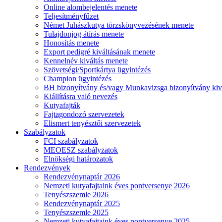
Online alombejelentés menete
Teljesítményfűzet
Német Juhászkutya törzskönyvezésének menete
Tulajdonjog átírás menete
Honosítás menete
Export pedigré kiváltásának menete
Kennelnév kiváltás menete
Szövetségi/Sportkártya ügyintézés
Champion ügyintézés
BH bizonyítvány és/vagy Munkavizsga bizonyítvány kiv
Kiállításra való nevezés
Kutyafajták
Fajtagondozó szervezetek
Elismert tenyésztői szervezetek
Szabályzatok
FCI szabályzatok
MEOESZ szabályzatok
Elnökségi határozatok
Rendezvények
Rendezvénynaptár 2026
Nemzeti kutyafajtaink éves pontversenye 2026
Tenyészszemle 2026
Rendezvénynaptár 2025
Tenyészszemle 2025
Nemzeti kutyafajtaink éves pontversenye 2025