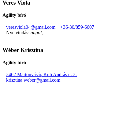
Veres Viola
Agility bíró
veresviola04@gmail.com
+36-30/859-6607
Nyelvtudás:
angol
,
Wéber Krisztina
Agility bíró
2462 Martonvásár, Kuti András u. 2.
krisztina.weber@gmail.com