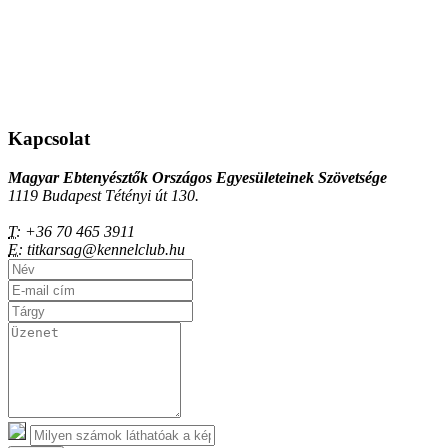
Kapcsolat
Magyar Ebtenyésztők Országos Egyesületeinek Szövetsége
1119 Budapest Tétényi út 130.
T:
+36 70 465 3911
E:
titkarsag@kennelclub.hu