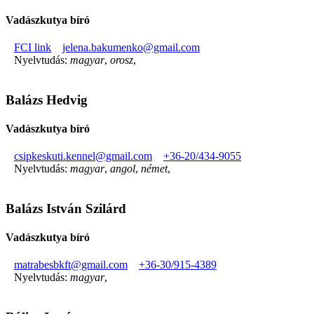
Vadászkutya bíró
FCI link
jelena.bakumenko@gmail.com
Nyelvtudás:
magyar
,
orosz
,
Balázs Hedvig
Vadászkutya bíró
csipkeskuti.kennel@gmail.com
+36-20/434-9055
Nyelvtudás:
magyar
,
angol
,
német
,
Balázs István Szilárd
Vadászkutya bíró
matrabesbkft@gmail.com
+36-30/915-4389
Nyelvtudás:
magyar
,