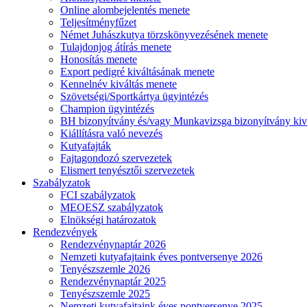
Online alombejelentés menete
Teljesítményfűzet
Német Juhászkutya törzskönyvezésének menete
Tulajdonjog átírás menete
Honosítás menete
Export pedigré kiváltásának menete
Kennelnév kiváltás menete
Szövetségi/Sportkártya ügyintézés
Champion ügyintézés
BH bizonyítvány és/vagy Munkavizsga bizonyítvány kiv
Kiállításra való nevezés
Kutyafajták
Fajtagondozó szervezetek
Elismert tenyésztői szervezetek
Szabályzatok
FCI szabályzatok
MEOESZ szabályzatok
Elnökségi határozatok
Rendezvények
Rendezvénynaptár 2026
Nemzeti kutyafajtaink éves pontversenye 2026
Tenyészszemle 2026
Rendezvénynaptár 2025
Tenyészszemle 2025
Nemzeti kutyafajtaink éves pontversenye 2025