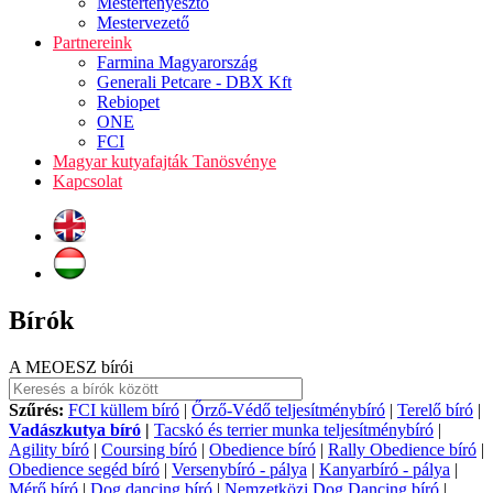
Mestertenyésztő
Mestervezető
Partnereink
Farmina Magyarország
Generali Petcare - DBX Kft
Rebiopet
ONE
FCI
Magyar kutyafajták Tanösvénye
Kapcsolat
Bírók
A MEOESZ bírói
Szűrés:
FCI küllem bíró
|
Őrző-Védő teljesítménybíró
|
Terelő bíró
|
Vadászkutya bíró
|
Tacskó és terrier munka teljesítménybíró
|
Agility bíró
|
Coursing bíró
|
Obedience bíró
|
Rally Obedience bíró
|
Obedience segéd bíró
|
Versenybíró - pálya
|
Kanyarbíró - pálya
|
Mérő bíró
|
Dog dancing bíró
|
Nemzetközi Dog Dancing bíró
|