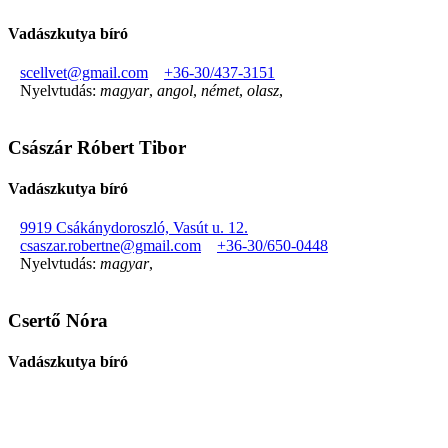
Vadászkutya bíró
scellvet@gmail.com
+36-30/437-3151
Nyelvtudás:
magyar
,
angol
,
német
,
olasz
,
Császár Róbert Tibor
Vadászkutya bíró
9919 Csákánydoroszló, Vasút u. 12.
csaszar.robertne@gmail.com
+36-30/650-0448
Nyelvtudás:
magyar
,
Csertő Nóra
Vadászkutya bíró