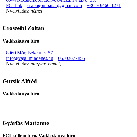
FCI link
csabagombai21@gmail.com
+36-70/466-1271
Nyelvtudás:
német
,
Groszeibl Zoltán
Vadászkutya bíró
8060 Mór, Béke utca 57.
info@vajalimindenes.hu
06302677855
Nyelvtudás:
magyar
,
német
,
Guzsik Alfréd
Vadászkutya bíró
Gyárfás Marianne
FCI küllem bíró, Vadászkutya bíró