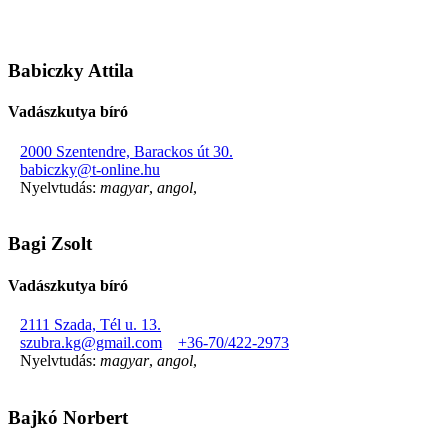
Babiczky Attila
Vadászkutya bíró
2000 Szentendre, Barackos út 30.
babiczky@t-online.hu
Nyelvtudás:
magyar
,
angol
,
Bagi Zsolt
Vadászkutya bíró
2111 Szada, Tél u. 13.
szubra.kg@gmail.com
+36-70/422-2973
Nyelvtudás:
magyar
,
angol
,
Bajkó Norbert