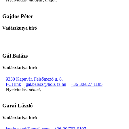
Gajdos Péter
Vadászkutya bíró
Gál Balázs
Vadászkutya bíró
9330 Kapuvár, Felsőmező u. 8.
FCI link
gal.balazs@holz-fa.hu
+36-30/827-1185
Nyelvtudás:
német
,
Garai László
Vadászkutya bíró
laszlo.garai@gmail.com
+36-30/703-0107