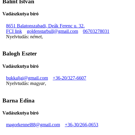
Bálint István
Vadászkutya bíró
8651 Balatonszabadi, Deák Ferenc u. 32.
FCI link
goldenstarbull@gmail.com
06703278031
Nyelvtudás:
német
,
Balogh Eszter
Vadászkutya bíró
bukkaljai@gmail.com
+36-20/327-6607
Nyelvtudás:
magyar
,
Barna Edina
Vadászkutya bíró
magorkennel88@gmail.com
+36-30/266-0653