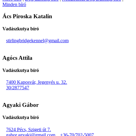
Minden bíró
Ács Piroska Katalin
Vadászkutya bíró
stirlingbridgekennel@gmail.com
Agócs Attila
Vadászkutya bíró
7400 Kaposvár, Jegenyés u. 32.
30/2877547
Agyaki Gábor
Vadászkutya bíró
7624 Pécs, Szigeti út 7.
gabor.agyaki@gmail.com
+36-70/702-5007