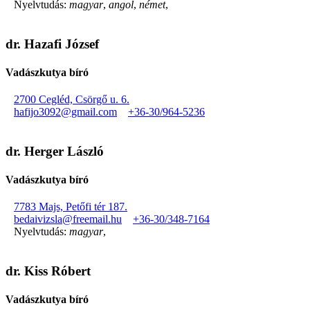
Nyelvtudás:
magyar
,
angol
,
német
,
dr. Hazafi József
Vadászkutya bíró
2700 Cegléd, Csörgő u. 6.
hafijo3092@gmail.com
+36-30/964-5236
dr. Herger László
Vadászkutya bíró
7783 Majs, Petőfi tér 187.
bedaivizsla@freemail.hu
+36-30/348-7164
Nyelvtudás:
magyar
,
dr. Kiss Róbert
Vadászkutya bíró