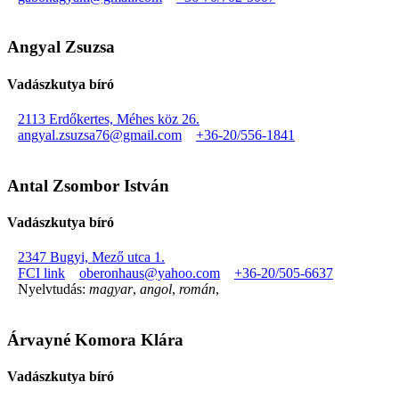
Angyal Zsuzsa
Vadászkutya bíró
2113 Erdőkertes, Méhes köz 26.
angyal.zsuzsa76@gmail.com
+36-20/556-1841
Antal Zsombor István
Vadászkutya bíró
2347 Bugyi, Mező utca 1.
FCI link
oberonhaus@yahoo.com
+36-20/505-6637
Nyelvtudás:
magyar
,
angol
,
román
,
Árvayné Komora Klára
Vadászkutya bíró