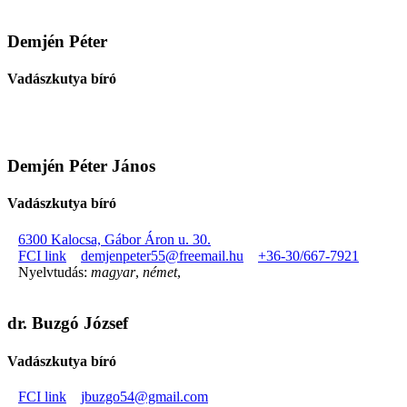
Demjén Péter
Vadászkutya bíró
Demjén Péter János
Vadászkutya bíró
6300 Kalocsa, Gábor Áron u. 30.
FCI link
demjenpeter55@freemail.hu
+36-30/667-7921
Nyelvtudás:
magyar
,
német
,
dr. Buzgó József
Vadászkutya bíró
FCI link
jbuzgo54@gmail.com