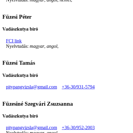
Füzesi Péter
Vadászkutya bíró
FCI link
Nyelvtudás:
magyar
,
angol
,
Füzesi Tamás
Vadászkutya bíró
pitypangvizsla@gmail.com
+36-30/931-5794
Füzesiné Szegvári Zsuzsanna
Vadászkutya bíró
pitypangvizsla@gmail.com
+36-30/952-2003
Nyelvtudás:
magyar
,
angol
,