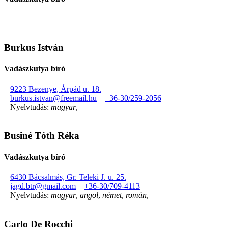
Burkus István
Vadászkutya bíró
9223 Bezenye, Árpád u. 18.
burkus.istvan@freemail.hu
+36-30/259-2056
Nyelvtudás:
magyar
,
Businé Tóth Réka
Vadászkutya bíró
6430 Bácsalmás, Gr. Teleki J. u. 25.
jagd.btr@gmail.com
+36-30/709-4113
Nyelvtudás:
magyar
,
angol
,
német
,
román
,
Carlo De Rocchi