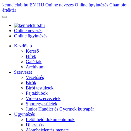
kennelclub.hu
EN
HU
Online nevezés
Online ügyintézés
Champion
értéktár
Online nevezés
Online ügyintézés
Kezdőlap
Kereső
Hírek
Galériák
Archívum
Szervezet
Vezetőség
Bírók
Bírói testületek
Fajtaklubok
Vidéki szervezetek
Sportegyesületek
Junior Handler és Gyermek kutyapár
Ügyintézés
Letölthető dokumentumok
Díjszabás
Alombejelentés menete