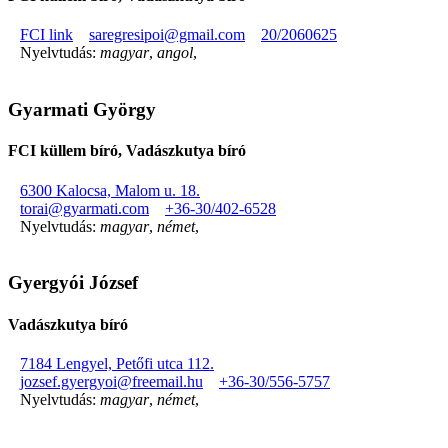
FCI link
saregresipoi@gmail.com
20/2060625
Nyelvtudás:
magyar
,
angol
,
Gyarmati György
FCI küllem bíró, Vadászkutya bíró
6300 Kalocsa, Malom u. 18.
torai@gyarmati.com
+36-30/402-6528
Nyelvtudás:
magyar
,
német
,
Gyergyói József
Vadászkutya bíró
7184 Lengyel, Petőfi utca 112.
jozsef.gyergyoi@freemail.hu
+36-30/556-5757
Nyelvtudás:
magyar
,
német
,