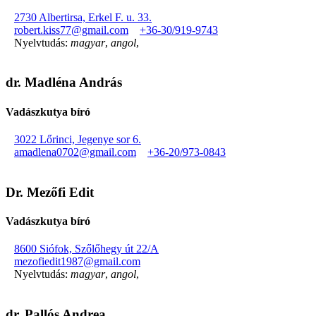
2730 Albertirsa, Erkel F. u. 33.
robert.kiss77@gmail.com
+36-30/919-9743
Nyelvtudás:
magyar
,
angol
,
dr. Madléna András
Vadászkutya bíró
3022 Lőrinci, Jegenye sor 6.
amadlena0702@gmail.com
+36-20/973-0843
Dr. Mezőfi Edit
Vadászkutya bíró
8600 Siófok, Szőlőhegy út 22/A
mezofiedit1987@gmail.com
Nyelvtudás:
magyar
,
angol
,
dr. Pallós Andrea