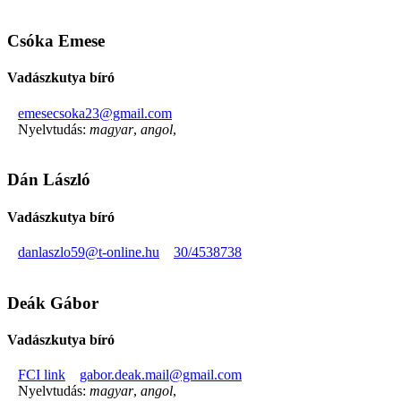
Csóka Emese
Vadászkutya bíró
emesecsoka23@gmail.com
Nyelvtudás:
magyar
,
angol
,
Dán László
Vadászkutya bíró
danlaszlo59@t-online.hu
30/4538738
Deák Gábor
Vadászkutya bíró
FCI link
gabor.deak.mail@gmail.com
Nyelvtudás:
magyar
,
angol
,