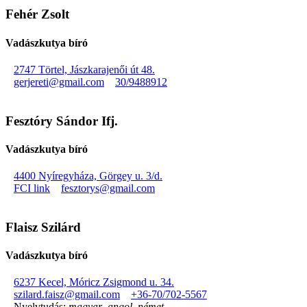
Fehér Zsolt
Vadászkutya bíró
2747 Törtel, Jászkarajenői út 48.
gerjereti@gmail.com
30/9488912
Fesztóry Sándor Ifj.
Vadászkutya bíró
4400 Nyíregyháza, Görgey u. 3/d.
FCI link
fesztorys@gmail.com
Flaisz Szilárd
Vadászkutya bíró
6237 Kecel, Móricz Zsigmond u. 34.
szilard.faisz@gmail.com
+36-70/702-5567
Nyelvtudás:
magyar
,
angol
,
német
,