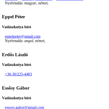
Nyelvtudás:
magyar
,
német
,
Eppel Péter
Vadászkutya bíró
eppelpeter@gmail.com
Nyelvtudás:
angol
,
német
,
Erdős László
Vadászkutya bíró
+36-30/225-4483
Essősy Gábor
Vadászkutya bíró
essosy.gabor@gmail.com