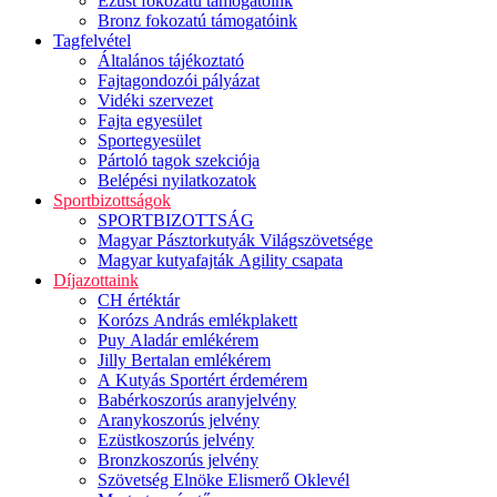
Ezüst fokozatú támogatóink
Bronz fokozatú támogatóink
Tagfelvétel
Általános tájékoztató
Fajtagondozói pályázat
Vidéki szervezet
Fajta egyesület
Sportegyesület
Pártoló tagok szekciója
Belépési nyilatkozatok
Sportbizottságok
SPORTBIZOTTSÁG
Magyar Pásztorkutyák Világszövetsége
Magyar kutyafajták Agility csapata
Díjazottaink
CH értéktár
Korózs András emlékplakett
Puy Aladár emlékérem
Jilly Bertalan emlékérem
A Kutyás Sportért érdemérem
Babérkoszorús aranyjelvény
Aranykoszorús jelvény
Ezüstkoszorús jelvény
Bronzkoszorús jelvény
Szövetség Elnöke Elismerő Oklevél