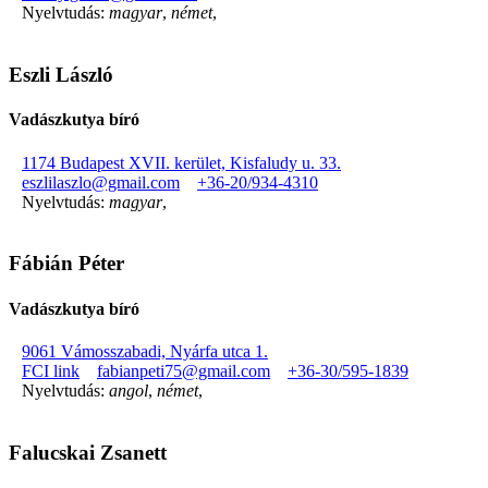
Nyelvtudás:
magyar
,
német
,
Eszli László
Vadászkutya bíró
1174 Budapest XVII. kerület, Kisfaludy u. 33.
eszlilaszlo@gmail.com
+36-20/934-4310
Nyelvtudás:
magyar
,
Fábián Péter
Vadászkutya bíró
9061 Vámosszabadi, Nyárfa utca 1.
FCI link
fabianpeti75@gmail.com
+36-30/595-1839
Nyelvtudás:
angol
,
német
,
Falucskai Zsanett