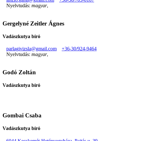
Nyelvtudás:
magyar
,
Gergelyné Zeitler Ágnes
Vadászkutya bíró
parlagivizsla@gmail.com
+36-30/924-9464
Nyelvtudás:
magyar
,
Godó Zoltán
Vadászkutya bíró
Gombai Csaba
Vadászkutya bíró
6044 Kecskemét-Hetényegyháza, Pajtás u. 39.