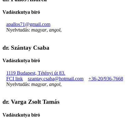
Vadászkutya bíró
apallos71@gmail.com
Nyelvtudás:
magyar
,
angol
,
dr. Szántay Csaba
Vadászkutya bíró
1119 Budapest, Tétényi út 83.
FCI link
szantay.csaba@hotmail.com
+36-20/936-7668
Nyelvtudás:
magyar
,
angol
,
dr. Varga Zsolt Tamás
Vadászkutya bíró