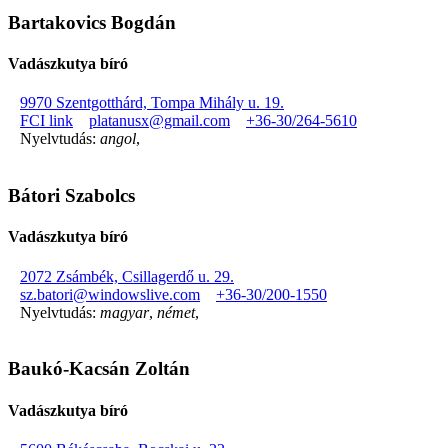
Bartakovics Bogdán
Vadászkutya bíró
9970 Szentgotthárd, Tompa Mihály u. 19.
FCI link
platanusx@gmail.com
+36-30/264-5610
Nyelvtudás:
angol
,
Bátori Szabolcs
Vadászkutya bíró
2072 Zsámbék, Csillagerdő u. 29.
sz.batori@windowslive.com
+36-30/200-1550
Nyelvtudás:
magyar
,
német
,
Baukó-Kacsán Zoltán
Vadászkutya bíró