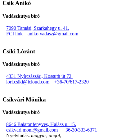
Csik Anikó
Vadászkutya bíró
7090 Tamási, Szarkahegy u. 41.
FCI link
aniko.vadasz@gmail.com
Csíki Lóránt
Vadászkutya bíró
4331 Nyírcsászári, Kossuth út 72.
lori.csiki@icloud.com
+36-70/617-2320
Csíkvári Mónika
Vadászkutya bíró
8646 Balatonfenyves, Halász u. 15.
csikvari.moni@gmail.com
+36-30/333-6371
Nyelvtudás:
magyar
,
angol
,