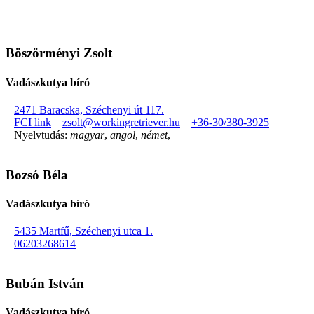
Böszörményi Zsolt
Vadászkutya bíró
2471 Baracska, Széchenyi út 117.
FCI link
zsolt@workingretriever.hu
+36-30/380-3925
Nyelvtudás:
magyar
,
angol
,
német
,
Bozsó Béla
Vadászkutya bíró
5435 Martfű, Széchenyi utca 1.
06203268614
Bubán István
Vadászkutya bíró