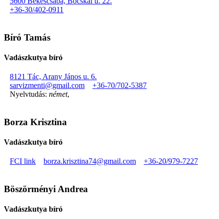
5600 Békéscsaba, Bocskai u. 22.
+36-30/402-0911
Bíró Tamás
Vadászkutya bíró
8121 Tác, Arany János u. 6.
sarvizmenti@gmail.com
+36-70/702-5387
Nyelvtudás:
német
,
Borza Krisztina
Vadászkutya bíró
FCI link
borza.krisztina74@gmail.com
+36-20/979-7227
Böszörményi Andrea
Vadászkutya bíró