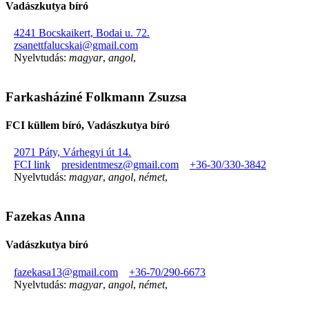
Vadászkutya bíró
4241 Bocskaikert, Bodai u. 72.
zsanettfalucskai@gmail.com
Nyelvtudás:
magyar
,
angol
,
Farkasháziné Folkmann Zsuzsa
FCI küllem bíró, Vadászkutya bíró
2071 Páty, Várhegyi út 14.
FCI link
presidentmesz@gmail.com
+36-30/330-3842
Nyelvtudás:
magyar
,
angol
,
német
,
Fazekas Anna
Vadászkutya bíró
fazekasa13@gmail.com
+36-70/290-6673
Nyelvtudás:
magyar
,
angol
,
német
,