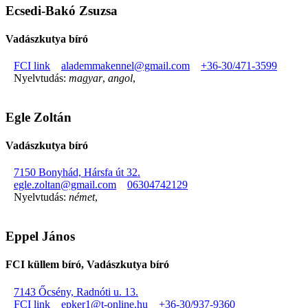
Ecsedi-Bakó Zsuzsa
Vadászkutya bíró
FCI link
alademmakennel@gmail.com
+36-30/471-3599
Nyelvtudás:
magyar
,
angol
,
Egle Zoltán
Vadászkutya bíró
7150 Bonyhád, Hársfa út 32.
egle.zoltan@gmail.com
06304742129
Nyelvtudás:
német
,
Eppel János
FCI küllem bíró, Vadászkutya bíró
7143 Őcsény, Radnóti u. 13.
FCI link
epker1@t-online.hu
+36-30/937-9360